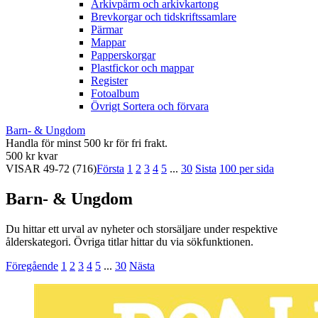
Arkivpärm och arkivkartong
Brevkorgar och tidskriftssamlare
Pärmar
Mappar
Papperskorgar
Plastfickor och mappar
Register
Fotoalbum
Övrigt Sortera och förvara
Barn- & Ungdom
Handla för minst 500 kr för fri frakt.
500 kr kvar
VISAR
49-72
(716)
Första
1
2
3
4
5
...
30
Sista
100 per sida
Barn- & Ungdom
Du hittar ett urval av nyheter och storsäljare under respektive
ålderskategori. Övriga titlar hittar du via sökfunktionen.
Föregående
1
2
3
4
5
...
30
Nästa