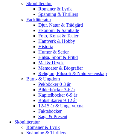
Skönlitteratur
Romaner & Lyrik
Spänning & Thrillers
Facklitteratur
Djur, Natur & Trädgård
Ekonomi & Samhälle
Foto, Konst & Teater
Hantverk & Hobby
Historia
Humor & Serier
Hälsa, Sport & Fritid
Mat & Dryck
Memoarer & Biografier
Religion, Filosofi & Naturvetenskap
Barn- & Ungdom
Pekböcker 0-3 år
Bilderböcker 3-6 år
Kapitelböcker 6-9 år
Bokslukaren 9-12 år
12-15 år & Unga vuxna
Faktaböcker
Saga & Present
Skönlitteratur
Romaner & Lyrik
Spänning & Thrillers