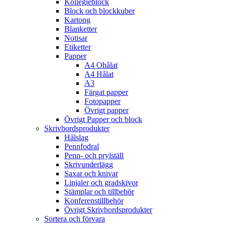
Kollegieblock
Block och blockkuber
Kartong
Blanketter
Notisar
Etiketter
Papper
A4 Ohålat
A4 Hålat
A3
Färgat papper
Fotopapper
Övrigt papper
Övrigt Papper och block
Skrivbordsprodukter
Hålslag
Pennfodral
Penn- och prylställ
Skrivunderlägg
Saxar och knivar
Linjaler och gradskivor
Stämplar och tillbehör
Konferenstillbehör
Övrigt Skrivbordsprodukter
Sortera och förvara