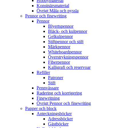
Hobbymaterial
Konstnärsmaterial
Övrigt Måla och pyssla
Pennor och finewriting
Pennor
Blyertspennor
Bläck- och kulpennor
Gelkulpennor
Stiftpennor och stift
Märkpennor
Whiteboardpennor
Överstrykningspennor
Fiberpennor
Kalligrafi och reservoar
Refiller
Patroner
Stift
Pennvässare
Radering och korrigering
Finewritning
Övrigt Pennor och finewriting
Papper och block
Anteckningsböcker
Adressböcker
Gästböcker