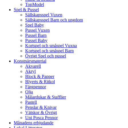
TopModel
Spel & Pussel
Sällskapsspel Vuxen
Sällskapsspel Barn och ungdom
Spel Baby
Pussel Vuxen
Pussel Barn
Pussel Baby
Kortspel och småspel Vuxna
Kortspel och småspel Barn
Övrigt Spel och pussel
Konstnärsmaterial
Akvarell
Akryl
Block & Papper
Blyerts & Ritkol
Färgpennor
Olja
Målardukar & Stafflier
Pastell
Penslar & Knivar
Vätskor & Övrigt
Uni Posca Pennor
Månadens erbjudande
Lokal Litteratur