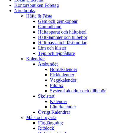
Kontorsbutiken Företag
Non books
Häfta & Fästa
Gem och gemkoppar
Gummiband
Häftapparat och häftpistol
Häftklammer och tillbehör
Häftmassa och fästkuddar
Lim och klister
Tejp och tejphållare
Kalendrar
Årsbundet
Bordskalender
Fickkalender
Väggkalender
Filofax
Systemkalendrar och tillbehör
Skolstart
Kalender
Lärarkalender
Övrigt Kalendrar
Måla och pyssla
Färgläggning
Ritblock