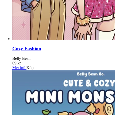
Cozy Fashion
Belly Bean
69 kr
Mer info
Köp