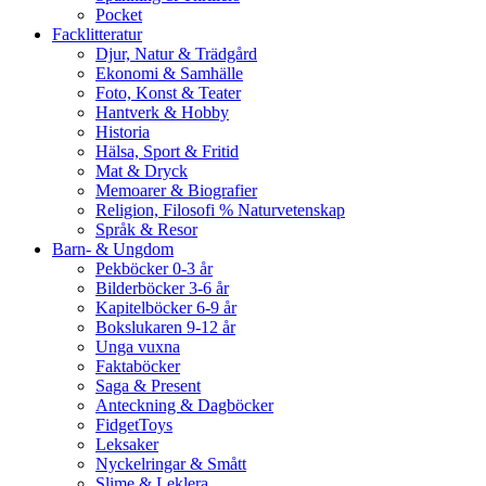
Pocket
Facklitteratur
Djur, Natur & Trädgård
Ekonomi & Samhälle
Foto, Konst & Teater
Hantverk & Hobby
Historia
Hälsa, Sport & Fritid
Mat & Dryck
Memoarer & Biografier
Religion, Filosofi % Naturvetenskap
Språk & Resor
Barn- & Ungdom
Pekböcker 0-3 år
Bilderböcker 3-6 år
Kapitelböcker 6-9 år
Bokslukaren 9-12 år
Unga vuxna
Faktaböcker
Saga & Present
Anteckning & Dagböcker
FidgetToys
Leksaker
Nyckelringar & Smått
Slime & Leklera