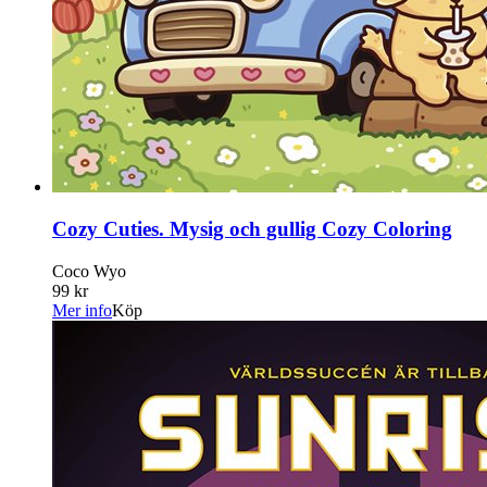
Cozy Cuties. Mysig och gullig Cozy Coloring
Coco Wyo
99 kr
Mer info
Köp