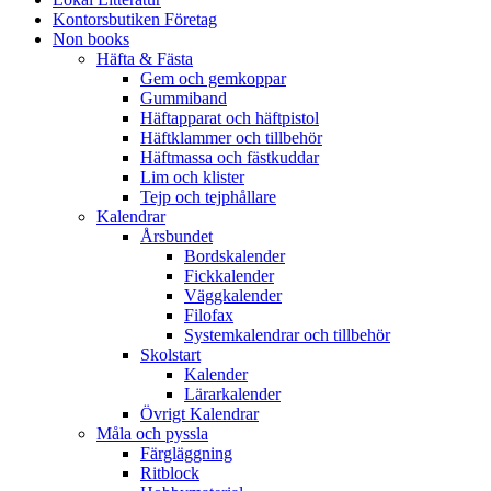
Kontorsbutiken Företag
Non books
Häfta & Fästa
Gem och gemkoppar
Gummiband
Häftapparat och häftpistol
Häftklammer och tillbehör
Häftmassa och fästkuddar
Lim och klister
Tejp och tejphållare
Kalendrar
Årsbundet
Bordskalender
Fickkalender
Väggkalender
Filofax
Systemkalendrar och tillbehör
Skolstart
Kalender
Lärarkalender
Övrigt Kalendrar
Måla och pyssla
Färgläggning
Ritblock