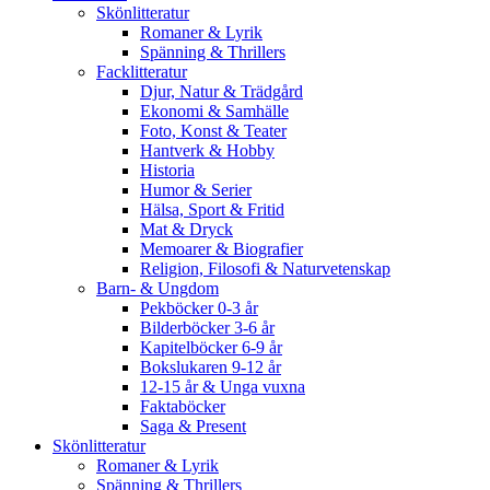
Skönlitteratur
Romaner & Lyrik
Spänning & Thrillers
Facklitteratur
Djur, Natur & Trädgård
Ekonomi & Samhälle
Foto, Konst & Teater
Hantverk & Hobby
Historia
Humor & Serier
Hälsa, Sport & Fritid
Mat & Dryck
Memoarer & Biografier
Religion, Filosofi & Naturvetenskap
Barn- & Ungdom
Pekböcker 0-3 år
Bilderböcker 3-6 år
Kapitelböcker 6-9 år
Bokslukaren 9-12 år
12-15 år & Unga vuxna
Faktaböcker
Saga & Present
Skönlitteratur
Romaner & Lyrik
Spänning & Thrillers