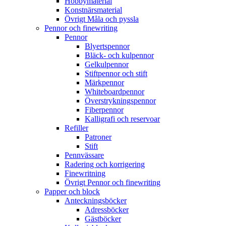
Hobbymaterial
Konstnärsmaterial
Övrigt Måla och pyssla
Pennor och finewriting
Pennor
Blyertspennor
Bläck- och kulpennor
Gelkulpennor
Stiftpennor och stift
Märkpennor
Whiteboardpennor
Överstrykningspennor
Fiberpennor
Kalligrafi och reservoar
Refiller
Patroner
Stift
Pennvässare
Radering och korrigering
Finewritning
Övrigt Pennor och finewriting
Papper och block
Anteckningsböcker
Adressböcker
Gästböcker