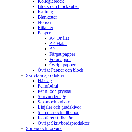
Kollegieblock
Block och blockkuber
Kartong
Blanketter
Notisar
Etiketter
Papper
A4 Ohålat
A4 Hålat
A3
Färgat papper
Fotopapper
Övrigt papper
Övrigt Papper och block
Skrivbordsprodukter
Hålslag
Pennfodral
Penn- och prylställ
Skrivunderlägg
Saxar och knivar
Linjaler och gradskivor
Stämplar och tillbehör
Konferenstillbehör
Övrigt Skrivbordsprodukter
Sortera och förvara