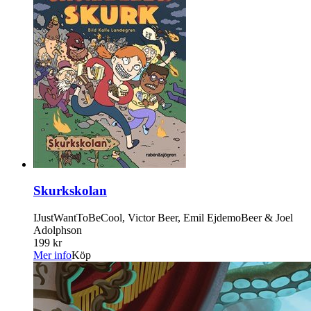
Skurkskolan
IJustWantToBeCool, Victor Beer, Emil EjdemoBeer & Joel
Adolphson
199 kr
Mer info
Köp