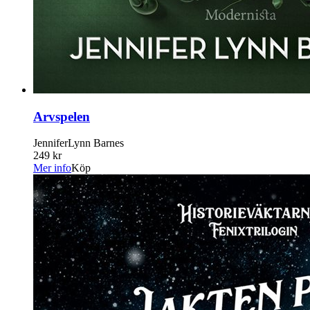
Arvspelen
JenniferLynn Barnes
249 kr
Mer info
Köp