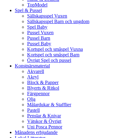
TopModel
Spel & Pussel
Sällskapsspel Vuxen
Sällskapsspel Barn och ungdom
Spel Baby
Pussel Vuxen
Pussel Barn
Pussel Baby
Kortspel och småspel Vuxna
Kortspel och småspel Barn
Övrigt Spel och pussel
Konstnärsmaterial
Akvarell
Akryl
Block & Papper
Blyerts & Ritkol
Färgpennor
Olja
Målardukar & Stafflier
Pastell
Penslar & Knivar
Vätskor & Övrigt
Uni Posca Pennor
Månadens erbjudande
Lokal Litteratur