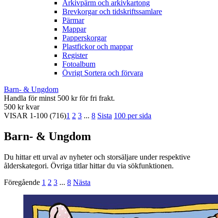
Arkivpärm och arkivkartong
Brevkorgar och tidskriftssamlare
Pärmar
Mappar
Papperskorgar
Plastfickor och mappar
Register
Fotoalbum
Övrigt Sortera och förvara
Barn- & Ungdom
Handla för minst 500 kr för fri frakt.
500 kr kvar
VISAR
1-100
(716)
1
2
3
...
8
Sista
100 per sida
Barn- & Ungdom
Du hittar ett urval av nyheter och storsäljare under respektive
ålderskategori. Övriga titlar hittar du via sökfunktionen.
Föregående
1
2
3
...
8
Nästa