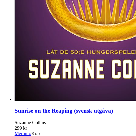
Sunrise on the Reaping (svensk utgåva)
Suzanne Collins
299 kr
Mer info
Köp