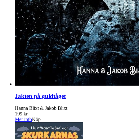
Jakten på guldtåget
Hanna Blixt & Jakob Blixt
199 kr
Mer info
Köp