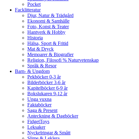
Pocket
Facklitteratur
Djur, Natur & Trädgård
Ekonomi & Samhälle
Foto, Konst & Teater
Hantverk & Hobby
Historia
Hälsa, Sport & Fritid
Mat & Dryck
Memoarer & Biografier
Religion, Filosofi % Naturvetenskap
Språk & Resor
Barn- & Ungdom
Pekböcker 0-3 år
Bilderböcker 3-6 år
Kapitelböcker 6-9 år
Bokslukaren 9-12 år
Unga vuxna
Faktaböcker
Saga & Present
Anteckning & Dagböcker
FidgetToys
Leksaker
Nyckelringar & Smått
Slime & Leklera