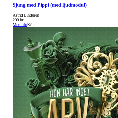
Sjung med Pippi (med ljudmodul)
Astrid Lindgren
299 kr
Mer info
Köp