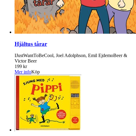
Hjältus tårar
IJustWantToBeCool, Joel Adolphson, Emil EjdemoBeer &
Victor Beer
199 kr
Mer info
Köp