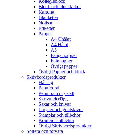
Kollegieblock
Block och blockkuber
Kartong
Blanketter
Notisar
Etiketter
Papper
A4 Ohålat
A4 Hålat
A3
Färgat papper
Fotopapper
Övrigt papper
Övrigt Papper och block
Skrivbordsprodukter
Hålslag
Pennfodral
Penn- och prylställ
Skrivunderlägg
Saxar och knivar
Linjaler och gradskivor
Stämplar och tillbehör
Konferenstillbehör
Övrigt Skrivbordsprodukter
Sortera och förvara