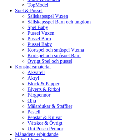
TopModel
Spel & Pussel
Sällskapsspel Vuxen
Sällskapsspel Barn och ungdom
Spel Baby
Pussel Vuxen
Pussel Barn
Pussel Baby
Kortspel och småspel Vuxna
Kortspel och småspel Barn
Övrigt Spel och pussel
Konstnärsmaterial
Akvarell
Akryl
Block & Papper
Blyerts & Ritkol
Färgpennor
Olja
Målardukar & Stafflier
Pastell
Penslar & Knivar
Vätskor & Övrigt
Uni Posca Pennor
Månadens erbjudande
Lokal Litteratur