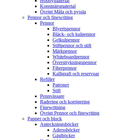
Hobbymaterial
Konstnärsmaterial
Övrigt Måla och pyssla
Pennor och finewriting
Pennor
Blyertspennor
Bläck- och kulpennor
Gelkulpennor
Stiftpennor och stift
Märkpennor
Whiteboardpennor
Överstrykningspennor
Fiberpennor
Kalligrafi och reservoar
Refiller
Patroner
Stift
Pennvässare
Radering och korrigering
Finewritning
Övrigt Pennor och finewriting
Papper och block
Anteckningsböcker
Adressböcker
Gästböcker