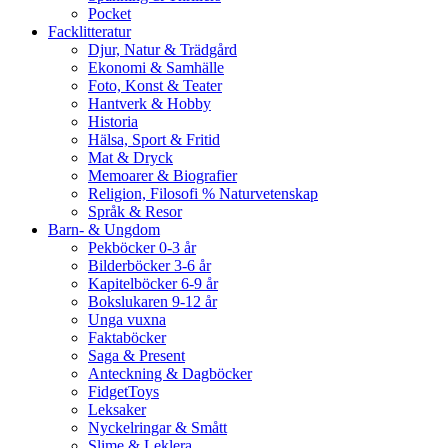
Pocket
Facklitteratur
Djur, Natur & Trädgård
Ekonomi & Samhälle
Foto, Konst & Teater
Hantverk & Hobby
Historia
Hälsa, Sport & Fritid
Mat & Dryck
Memoarer & Biografier
Religion, Filosofi % Naturvetenskap
Språk & Resor
Barn- & Ungdom
Pekböcker 0-3 år
Bilderböcker 3-6 år
Kapitelböcker 6-9 år
Bokslukaren 9-12 år
Unga vuxna
Faktaböcker
Saga & Present
Anteckning & Dagböcker
FidgetToys
Leksaker
Nyckelringar & Smått
Slime & Leklera