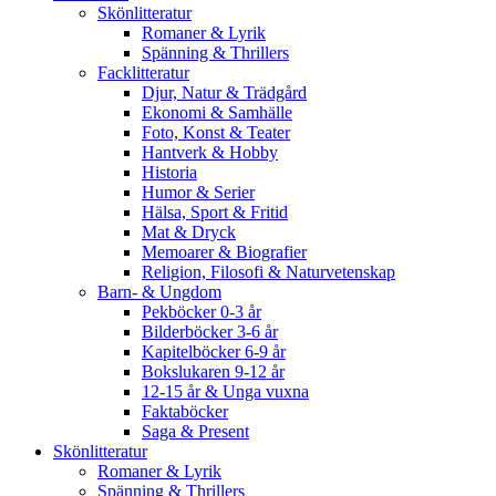
Skönlitteratur
Romaner & Lyrik
Spänning & Thrillers
Facklitteratur
Djur, Natur & Trädgård
Ekonomi & Samhälle
Foto, Konst & Teater
Hantverk & Hobby
Historia
Humor & Serier
Hälsa, Sport & Fritid
Mat & Dryck
Memoarer & Biografier
Religion, Filosofi & Naturvetenskap
Barn- & Ungdom
Pekböcker 0-3 år
Bilderböcker 3-6 år
Kapitelböcker 6-9 år
Bokslukaren 9-12 år
12-15 år & Unga vuxna
Faktaböcker
Saga & Present
Skönlitteratur
Romaner & Lyrik
Spänning & Thrillers