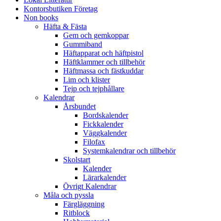
Kontorsbutiken Företag
Non books
Häfta & Fästa
Gem och gemkoppar
Gummiband
Häftapparat och häftpistol
Häftklammer och tillbehör
Häftmassa och fästkuddar
Lim och klister
Tejp och tejphållare
Kalendrar
Årsbundet
Bordskalender
Fickkalender
Väggkalender
Filofax
Systemkalendrar och tillbehör
Skolstart
Kalender
Lärarkalender
Övrigt Kalendrar
Måla och pyssla
Färgläggning
Ritblock