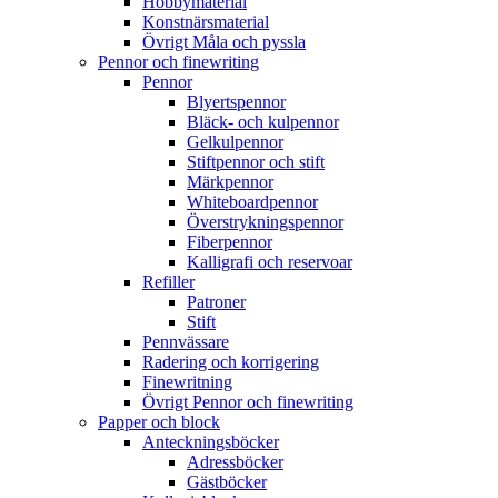
Hobbymaterial
Konstnärsmaterial
Övrigt Måla och pyssla
Pennor och finewriting
Pennor
Blyertspennor
Bläck- och kulpennor
Gelkulpennor
Stiftpennor och stift
Märkpennor
Whiteboardpennor
Överstrykningspennor
Fiberpennor
Kalligrafi och reservoar
Refiller
Patroner
Stift
Pennvässare
Radering och korrigering
Finewritning
Övrigt Pennor och finewriting
Papper och block
Anteckningsböcker
Adressböcker
Gästböcker