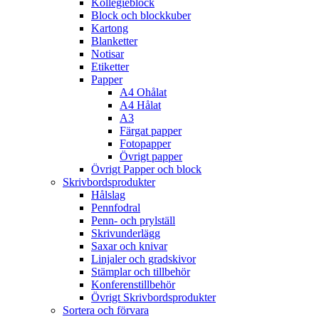
Kollegieblock
Block och blockkuber
Kartong
Blanketter
Notisar
Etiketter
Papper
A4 Ohålat
A4 Hålat
A3
Färgat papper
Fotopapper
Övrigt papper
Övrigt Papper och block
Skrivbordsprodukter
Hålslag
Pennfodral
Penn- och prylställ
Skrivunderlägg
Saxar och knivar
Linjaler och gradskivor
Stämplar och tillbehör
Konferenstillbehör
Övrigt Skrivbordsprodukter
Sortera och förvara