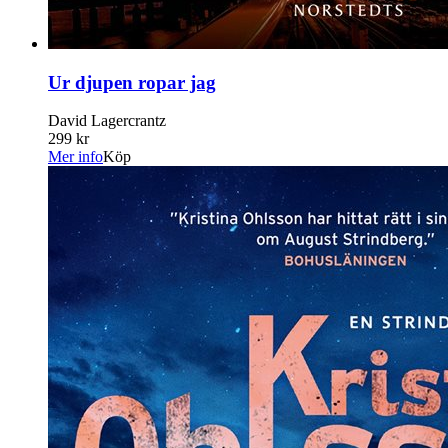
Ur djupen ropar jag
David Lagercrantz
299 kr
Mer info
Köp