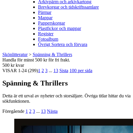
Arkivpärm och arkivkartong
Brevkorgar och tidskriftssamlare
Pärmar
Mappar
Papperskorgar
Plastfickor och mappar
Register
Fotoalbum
Övrigt Sortera och förvara
Skönlitteratur
>
Spänning & Thrillers
Handla för minst 500 kr för fri frakt.
500 kr kvar
VISAR
1-24
(299)
1
2
3
...
13
Sista
100 per sida
Spänning & Thrillers
Detta är ett urval av nyheter och storsäljare. Övriga titlar hittar du via
sökfunktionen.
Föregående
1
2
3
...
13
Nästa