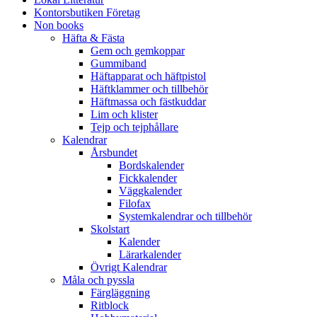
Kontorsbutiken Företag
Non books
Häfta & Fästa
Gem och gemkoppar
Gummiband
Häftapparat och häftpistol
Häftklammer och tillbehör
Häftmassa och fästkuddar
Lim och klister
Tejp och tejphållare
Kalendrar
Årsbundet
Bordskalender
Fickkalender
Väggkalender
Filofax
Systemkalendrar och tillbehör
Skolstart
Kalender
Lärarkalender
Övrigt Kalendrar
Måla och pyssla
Färgläggning
Ritblock