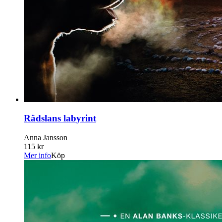
Rädslans labyrint
Anna Jansson
115 kr
Mer info
Köp