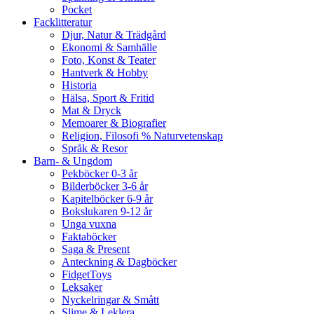
Pocket
Facklitteratur
Djur, Natur & Trädgård
Ekonomi & Samhälle
Foto, Konst & Teater
Hantverk & Hobby
Historia
Hälsa, Sport & Fritid
Mat & Dryck
Memoarer & Biografier
Religion, Filosofi % Naturvetenskap
Språk & Resor
Barn- & Ungdom
Pekböcker 0-3 år
Bilderböcker 3-6 år
Kapitelböcker 6-9 år
Bokslukaren 9-12 år
Unga vuxna
Faktaböcker
Saga & Present
Anteckning & Dagböcker
FidgetToys
Leksaker
Nyckelringar & Smått
Slime & Leklera