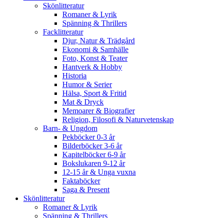
Skönlitteratur
Romaner & Lyrik
Spänning & Thrillers
Facklitteratur
Djur, Natur & Trädgård
Ekonomi & Samhälle
Foto, Konst & Teater
Hantverk & Hobby
Historia
Humor & Serier
Hälsa, Sport & Fritid
Mat & Dryck
Memoarer & Biografier
Religion, Filosofi & Naturvetenskap
Barn- & Ungdom
Pekböcker 0-3 år
Bilderböcker 3-6 år
Kapitelböcker 6-9 år
Bokslukaren 9-12 år
12-15 år & Unga vuxna
Faktaböcker
Saga & Present
Skönlitteratur
Romaner & Lyrik
Spänning & Thrillers