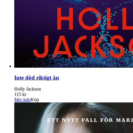
Inte död riktigt än
Holly Jackson
115 kr
Mer info
Köp