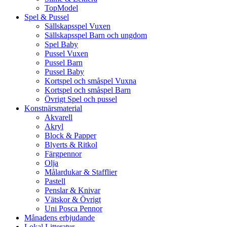
TopModel
Spel & Pussel
Sällskapsspel Vuxen
Sällskapsspel Barn och ungdom
Spel Baby
Pussel Vuxen
Pussel Barn
Pussel Baby
Kortspel och småspel Vuxna
Kortspel och småspel Barn
Övrigt Spel och pussel
Konstnärsmaterial
Akvarell
Akryl
Block & Papper
Blyerts & Ritkol
Färgpennor
Olja
Målardukar & Stafflier
Pastell
Penslar & Knivar
Vätskor & Övrigt
Uni Posca Pennor
Månadens erbjudande
Lokal Litteratur