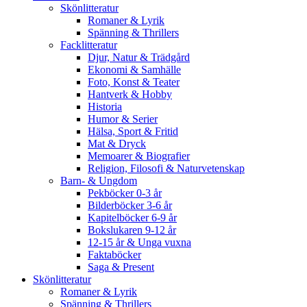
Skönlitteratur
Romaner & Lyrik
Spänning & Thrillers
Facklitteratur
Djur, Natur & Trädgård
Ekonomi & Samhälle
Foto, Konst & Teater
Hantverk & Hobby
Historia
Humor & Serier
Hälsa, Sport & Fritid
Mat & Dryck
Memoarer & Biografier
Religion, Filosofi & Naturvetenskap
Barn- & Ungdom
Pekböcker 0-3 år
Bilderböcker 3-6 år
Kapitelböcker 6-9 år
Bokslukaren 9-12 år
12-15 år & Unga vuxna
Faktaböcker
Saga & Present
Skönlitteratur
Romaner & Lyrik
Spänning & Thrillers