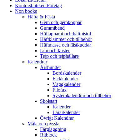
Kontorsbutiken Företag
Non books
Häfta & Fästa
Gem och gemkoppar
Gummiband
Häftapparat och häftpistol
Häftklammer och tillbehör
Häftmassa och fästkuddar
Lim och klister
Tejp och tejphållare
Kalendrar
Årsbundet
Bordskalender
Fickkalender
Väggkalender
Filofax
Systemkalendrar och tillbehör
Skolstart
Kalender
Lärarkalender
Övrigt Kalendrar
Måla och pyssla
Färgläggning
Ritblock