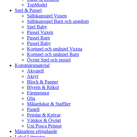
TopModel
Spel & Pussel
Sällskapsspel Vuxen
Sällskapsspel Barn och ungdom
Spel Baby
Pussel Vuxen
Pussel Barn
Pussel Baby
Kortspel och småspel Vuxna
Kortspel och småspel Barn
Övrigt Spel och pussel
Konstnärsmaterial
Akvarell
Akryl
Block & Papper
Blyerts & Ritkol
Färgpennor
Olja
Målardukar & Stafflier
Pastell
Penslar & Knivar
Vätskor & Övrigt
Uni Posca Pennor
Månadens erbjudande
Lokal Litteratur