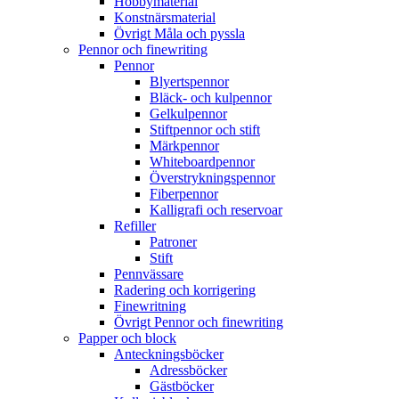
Hobbymaterial
Konstnärsmaterial
Övrigt Måla och pyssla
Pennor och finewriting
Pennor
Blyertspennor
Bläck- och kulpennor
Gelkulpennor
Stiftpennor och stift
Märkpennor
Whiteboardpennor
Överstrykningspennor
Fiberpennor
Kalligrafi och reservoar
Refiller
Patroner
Stift
Pennvässare
Radering och korrigering
Finewritning
Övrigt Pennor och finewriting
Papper och block
Anteckningsböcker
Adressböcker
Gästböcker