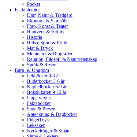
Pocket
Facklitteratur
Djur, Natur & Trädgård
Ekonomi & Samhälle
Foto, Konst & Teater
Hantverk & Hobby
Historia
Hälsa, Sport & Fritid
Mat & Dryck
Memoarer & Biografier
Religion, Filosofi % Naturvetenskap
Språk & Resor
Barn- & Ungdom
Pekböcker 0-3 år
Bilderböcker 3-6 år
Kapitelböcker 6-9 år
Bokslukaren 9-12 år
Unga vuxna
Faktaböcker
Saga & Present
Anteckning & Dagböcker
FidgetToys
Leksaker
Nyckelringar & Smått
Slime & Leklera