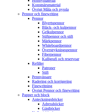
Hobbymaterial
Konstnärsmaterial
Övrigt Måla och pyssla
Pennor och finewriting
Pennor
Blyertspennor
Bläck- och kulpennor
Gelkulpennor
Stiftpennor och stift
Märkpennor
Whiteboardpennor
Överstrykningspennor
Fiberpennor
Kalligrafi och reservoar
Refiller
Patroner
Stift
Pennvässare
Radering och korrigering
Finewritning
Övrigt Pennor och finewriting
Papper och block
Anteckningsböcker
Adressböcker
Gästböcker