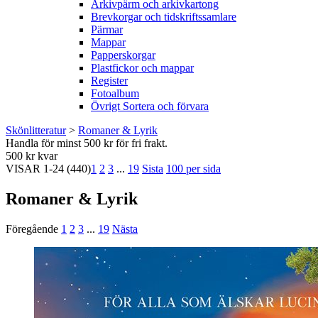
Arkivpärm och arkivkartong
Brevkorgar och tidskriftssamlare
Pärmar
Mappar
Papperskorgar
Plastfickor och mappar
Register
Fotoalbum
Övrigt Sortera och förvara
Skönlitteratur
>
Romaner & Lyrik
Handla för minst 500 kr för fri frakt.
500 kr kvar
VISAR
1-24
(440)
1
2
3
...
19
Sista
100 per sida
Romaner & Lyrik
Föregående
1
2
3
...
19
Nästa