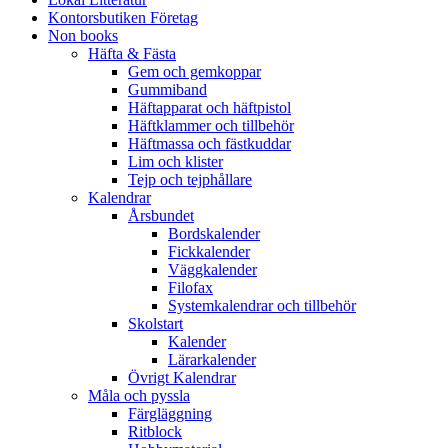
Kontorsbutiken Företag
Non books
Häfta & Fästa
Gem och gemkoppar
Gummiband
Häftapparat och häftpistol
Häftklammer och tillbehör
Häftmassa och fästkuddar
Lim och klister
Tejp och tejphållare
Kalendrar
Årsbundet
Bordskalender
Fickkalender
Väggkalender
Filofax
Systemkalendrar och tillbehör
Skolstart
Kalender
Lärarkalender
Övrigt Kalendrar
Måla och pyssla
Färgläggning
Ritblock