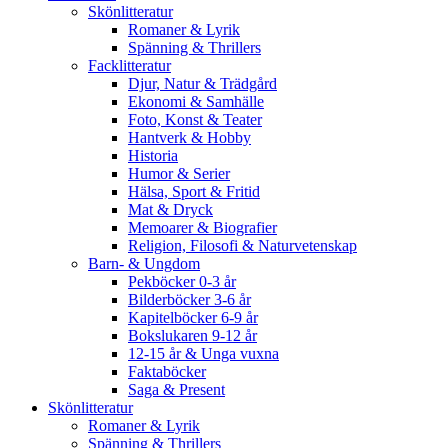
Skönlitteratur
Romaner & Lyrik
Spänning & Thrillers
Facklitteratur
Djur, Natur & Trädgård
Ekonomi & Samhälle
Foto, Konst & Teater
Hantverk & Hobby
Historia
Humor & Serier
Hälsa, Sport & Fritid
Mat & Dryck
Memoarer & Biografier
Religion, Filosofi & Naturvetenskap
Barn- & Ungdom
Pekböcker 0-3 år
Bilderböcker 3-6 år
Kapitelböcker 6-9 år
Bokslukaren 9-12 år
12-15 år & Unga vuxna
Faktaböcker
Saga & Present
Skönlitteratur
Romaner & Lyrik
Spänning & Thrillers