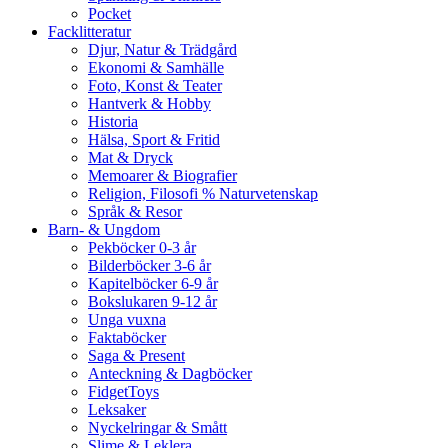
Pocket
Facklitteratur
Djur, Natur & Trädgård
Ekonomi & Samhälle
Foto, Konst & Teater
Hantverk & Hobby
Historia
Hälsa, Sport & Fritid
Mat & Dryck
Memoarer & Biografier
Religion, Filosofi % Naturvetenskap
Språk & Resor
Barn- & Ungdom
Pekböcker 0-3 år
Bilderböcker 3-6 år
Kapitelböcker 6-9 år
Bokslukaren 9-12 år
Unga vuxna
Faktaböcker
Saga & Present
Anteckning & Dagböcker
FidgetToys
Leksaker
Nyckelringar & Smått
Slime & Leklera