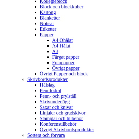
Kollegieblock
Block och blockkuber
Kartong
Blanketter
Notisar
Etiketter
Papper
A4 Ohålat
A4 Hålat
A3
Färgat papper
Fotopapper
Övrigt papper
Övrigt Papper och block
Skrivbordsprodukter
Hålslag
Pennfodral
Penn- och prylställ
Skrivunderlägg
Saxar och knivar
Linjaler och gradskivor
Stämplar och tillbehör
Konferenstillbehör
Övrigt Skrivbordsprodukter
Sortera och förvara