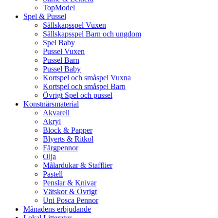
TopModel
Spel & Pussel
Sällskapsspel Vuxen
Sällskapsspel Barn och ungdom
Spel Baby
Pussel Vuxen
Pussel Barn
Pussel Baby
Kortspel och småspel Vuxna
Kortspel och småspel Barn
Övrigt Spel och pussel
Konstnärsmaterial
Akvarell
Akryl
Block & Papper
Blyerts & Ritkol
Färgpennor
Olja
Målardukar & Stafflier
Pastell
Penslar & Knivar
Vätskor & Övrigt
Uni Posca Pennor
Månadens erbjudande
Lokal Litteratur