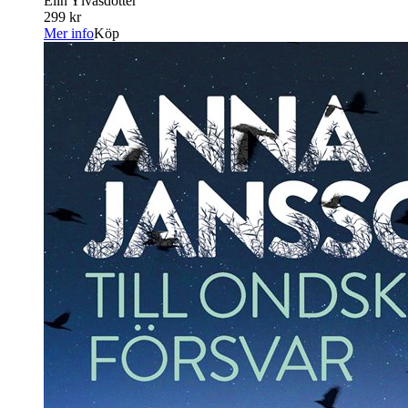
Elin Ylvasdotter
299 kr
Mer info
Köp