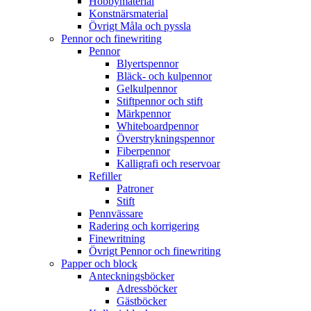
Hobbymaterial
Konstnärsmaterial
Övrigt Måla och pyssla
Pennor och finewriting
Pennor
Blyertspennor
Bläck- och kulpennor
Gelkulpennor
Stiftpennor och stift
Märkpennor
Whiteboardpennor
Överstrykningspennor
Fiberpennor
Kalligrafi och reservoar
Refiller
Patroner
Stift
Pennvässare
Radering och korrigering
Finewritning
Övrigt Pennor och finewriting
Papper och block
Anteckningsböcker
Adressböcker
Gästböcker