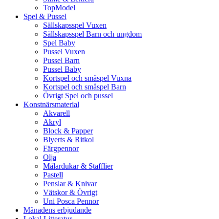
TopModel
Spel & Pussel
Sällskapsspel Vuxen
Sällskapsspel Barn och ungdom
Spel Baby
Pussel Vuxen
Pussel Barn
Pussel Baby
Kortspel och småspel Vuxna
Kortspel och småspel Barn
Övrigt Spel och pussel
Konstnärsmaterial
Akvarell
Akryl
Block & Papper
Blyerts & Ritkol
Färgpennor
Olja
Målardukar & Stafflier
Pastell
Penslar & Knivar
Vätskor & Övrigt
Uni Posca Pennor
Månadens erbjudande
Lokal Litteratur