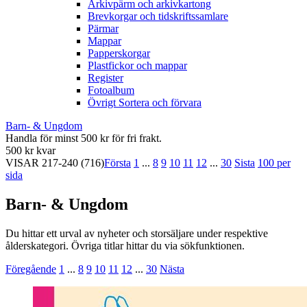
Arkivpärm och arkivkartong
Brevkorgar och tidskriftssamlare
Pärmar
Mappar
Papperskorgar
Plastfickor och mappar
Register
Fotoalbum
Övrigt Sortera och förvara
Barn- & Ungdom
Handla för minst 500 kr för fri frakt.
500 kr kvar
VISAR
217-240
(716)
Första
1
...
8
9
10
11
12
...
30
Sista
100 per
sida
Barn- & Ungdom
Du hittar ett urval av nyheter och storsäljare under respektive
ålderskategori. Övriga titlar hittar du via sökfunktionen.
Föregående
1
...
8
9
10
11
12
...
30
Nästa