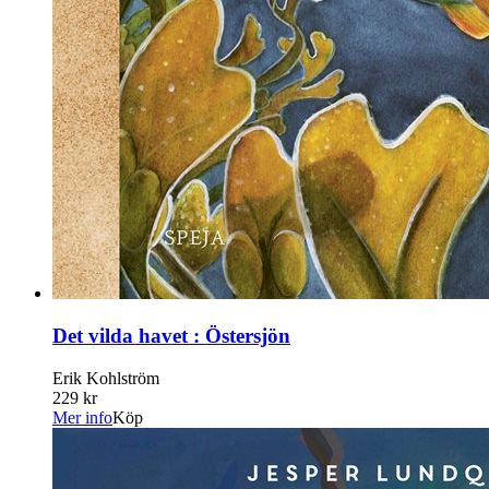
Det vilda havet : Östersjön
Erik Kohlström
229 kr
Mer info
Köp