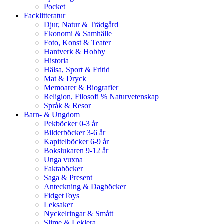
Pocket
Facklitteratur
Djur, Natur & Trädgård
Ekonomi & Samhälle
Foto, Konst & Teater
Hantverk & Hobby
Historia
Hälsa, Sport & Fritid
Mat & Dryck
Memoarer & Biografier
Religion, Filosofi % Naturvetenskap
Språk & Resor
Barn- & Ungdom
Pekböcker 0-3 år
Bilderböcker 3-6 år
Kapitelböcker 6-9 år
Bokslukaren 9-12 år
Unga vuxna
Faktaböcker
Saga & Present
Anteckning & Dagböcker
FidgetToys
Leksaker
Nyckelringar & Smått
Slime & Leklera