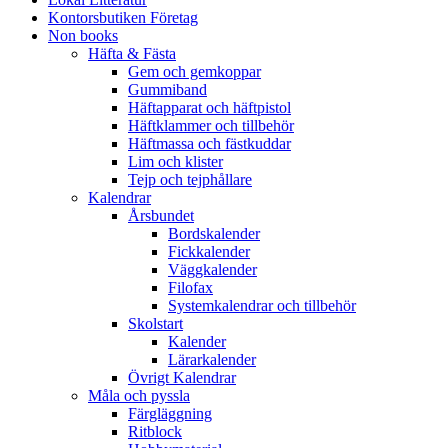
Kontorsbutiken Företag
Non books
Häfta & Fästa
Gem och gemkoppar
Gummiband
Häftapparat och häftpistol
Häftklammer och tillbehör
Häftmassa och fästkuddar
Lim och klister
Tejp och tejphållare
Kalendrar
Årsbundet
Bordskalender
Fickkalender
Väggkalender
Filofax
Systemkalendrar och tillbehör
Skolstart
Kalender
Lärarkalender
Övrigt Kalendrar
Måla och pyssla
Färgläggning
Ritblock