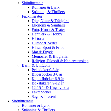
Skönlitteratur
Romaner & Lyrik
Spänning & Thrillers
Facklitteratur
Djur, Natur & Trädgård
Ekonomi & Samhälle
Foto, Konst & Teater
Hantverk & Hobby
Historia
Humor & Serier
Hälsa, Sport & Fritid
Mat & Dryck
Memoarer & Biografier
Religion, Filosofi & Naturvetenskap
Barn- & Ungdom
Pekböcker 0-3 år
Bilderböcker 3-6 år
Kapitelböcker 6-9 år
Bokslukaren 9-12 år
12-15 år & Unga vuxna
Faktaböcker
Saga & Present
Skönlitteratur
Romaner & Lyrik
Spänning & Thrillers