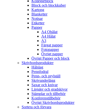
Kollegieblock
Block och blockkuber
Kartong
Blanketter
Notisar
Etiketter
Papper
A4 Ohålat
A4 Hålat
A3
Färgat papper
Fotopapper
Övrigt papper
Övrigt Papper och block
Skrivbordsprodukter
Hålslag
Pennfodral
Penn- och prylställ
Skrivunderlägg
Saxar och knivar
Linjaler och gradskivor
Stämplar och tillbehör
Konferenstillbehör
Övrigt Skrivbordsprodukter
Sortera och förvara