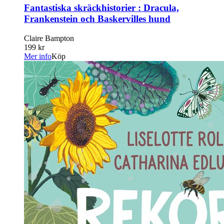
Fantastiska skräckhistorier : Dracula,
Frankenstein och Baskervilles hund
Claire Bampton
199 kr
Mer info
Köp