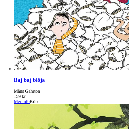
Baj baj blöja
Måns Gahrton
159 kr
Mer info
Köp