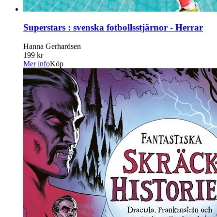
Superstars : svenska fotbollsstjärnor - Herrar
Hanna Gerhardsen
199 kr
Mer info
Köp