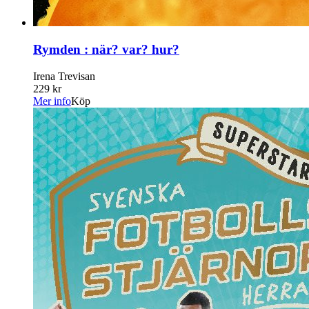
Rymden : när? var? hur?
Irena Trevisan
229 kr
Mer info
Köp