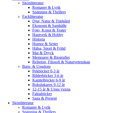
Skönlitteratur
Romaner & Lyrik
Spänning & Thrillers
Facklitteratur
Djur, Natur & Trädgård
Ekonomi & Samhälle
Foto, Konst & Teater
Hantverk & Hobby
Historia
Humor & Serier
Hälsa, Sport & Fritid
Mat & Dryck
Memoarer & Biografier
Religion, Filosofi & Naturvetenskap
Barn- & Ungdom
Pekböcker 0-3 år
Bilderböcker 3-6 år
Kapitelböcker 6-9 år
Bokslukaren 9-12 år
12-15 år & Unga vuxna
Faktaböcker
Saga & Present
Skönlitteratur
Romaner & Lyrik
Spänning & Thrillers