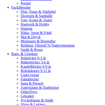
Pocket
Facklitteratur
Djur, Natur & Trädgård
Ekonomi & Samhälle
Foto, Konst & Teater
Hantverk & Hobby
Historia
Hälsa, Sport & Fritid
Mat & Dryck
Memoarer & Biografier
Religion, Filosofi % Naturvetenskap
Språk & Resor
Barn- & Ungdom
Pekböcker 0-3 år
Bilderböcker 3-6 år
Kapitelböcker 6-9 år
Bokslukaren 9-12 år
Unga vuxna
Faktaböcker
Saga & Present
Anteckning & Dagböcker
FidgetToys
Leksaker
Nyckelringar & Smått
Slime & Leklera