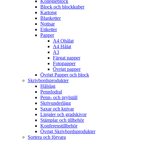
Kollegieblock
Block och blockkuber
Kartong
Blanketter
Notisar
Etiketter
Papper
A4 Ohålat
A4 Hålat
A3
Färgat papper
Fotopapper
Övrigt papper
Övrigt Papper och block
Skrivbordsprodukter
Hålslag
Pennfodral
Penn- och prylställ
Skrivunderlägg
Saxar och knivar
Linjaler och gradskivor
Stämplar och tillbehör
Konferenstillbehör
Övrigt Skrivbordsprodukter
Sortera och förvara