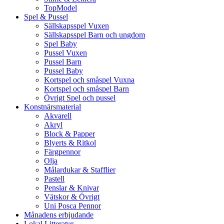
TopModel
Spel & Pussel
Sällskapsspel Vuxen
Sällskapsspel Barn och ungdom
Spel Baby
Pussel Vuxen
Pussel Barn
Pussel Baby
Kortspel och småspel Vuxna
Kortspel och småspel Barn
Övrigt Spel och pussel
Konstnärsmaterial
Akvarell
Akryl
Block & Papper
Blyerts & Ritkol
Färgpennor
Olja
Målardukar & Stafflier
Pastell
Penslar & Knivar
Vätskor & Övrigt
Uni Posca Pennor
Månadens erbjudande
Lokal Litteratur