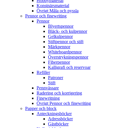
Hobbymaterial
Konstnärsmaterial
Övrigt Måla och pyssla
Pennor och finewriting
Pennor
Blyertspennor
Bläck- och kulpennor
Gelkulpennor
Stiftpennor och stift
Märkpennor
Whiteboardpennor
Överstrykningspennor
Fiberpennor
Kalligrafi och reservoar
Refiller
Patroner
Stift
Pennvässare
Radering och korrigering
Finewritning
Övrigt Pennor och finewriting
Papper och block
Anteckningsböcker
Adressböcker
Gästböcker