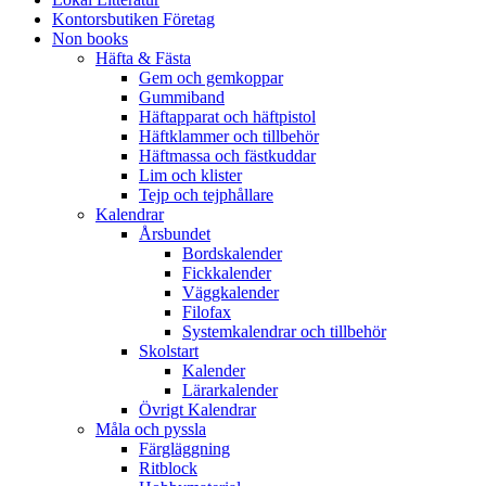
Kontorsbutiken Företag
Non books
Häfta & Fästa
Gem och gemkoppar
Gummiband
Häftapparat och häftpistol
Häftklammer och tillbehör
Häftmassa och fästkuddar
Lim och klister
Tejp och tejphållare
Kalendrar
Årsbundet
Bordskalender
Fickkalender
Väggkalender
Filofax
Systemkalendrar och tillbehör
Skolstart
Kalender
Lärarkalender
Övrigt Kalendrar
Måla och pyssla
Färgläggning
Ritblock