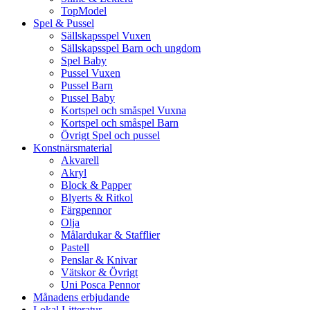
TopModel
Spel & Pussel
Sällskapsspel Vuxen
Sällskapsspel Barn och ungdom
Spel Baby
Pussel Vuxen
Pussel Barn
Pussel Baby
Kortspel och småspel Vuxna
Kortspel och småspel Barn
Övrigt Spel och pussel
Konstnärsmaterial
Akvarell
Akryl
Block & Papper
Blyerts & Ritkol
Färgpennor
Olja
Målardukar & Stafflier
Pastell
Penslar & Knivar
Vätskor & Övrigt
Uni Posca Pennor
Månadens erbjudande
Lokal Litteratur