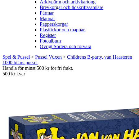
Arkivpärm och arkivkartong
Brevkorgar och tidskriftssamlare
Pärmar
Mappar
Papperskorgar
Plastfickor och mappar
Register
Fotoalbum
Övrigt Sortera och förvara
Spel & Pussel
>
Pussel Vuxen
>
Childrens B-party, van Haasteren
1000 bitars pussel
Handla för minst 500 kr för fri frakt.
500 kr kvar