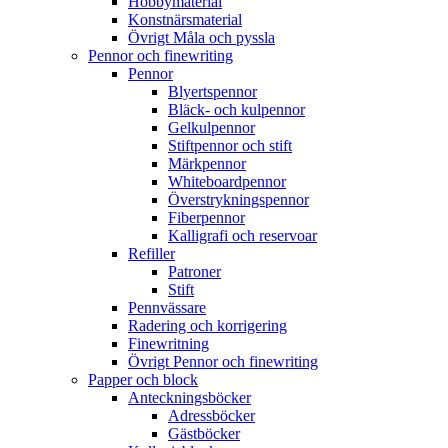
Hobbymaterial
Konstnärsmaterial
Övrigt Måla och pyssla
Pennor och finewriting
Pennor
Blyertspennor
Bläck- och kulpennor
Gelkulpennor
Stiftpennor och stift
Märkpennor
Whiteboardpennor
Överstrykningspennor
Fiberpennor
Kalligrafi och reservoar
Refiller
Patroner
Stift
Pennvässare
Radering och korrigering
Finewritning
Övrigt Pennor och finewriting
Papper och block
Anteckningsböcker
Adressböcker
Gästböcker