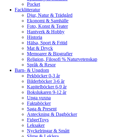
Pocket
Facklitteratur
Djur, Natur & Trädgård
Ekonomi & Samhälle
Foto, Konst & Teater
Hantverk & Hobby
Historia
Hälsa, Sport & Fritid
Mat & Dryck
Memoarer & Biografier
Religion, Filosofi % Naturvetenskap
Språk & Resor
Barn- & Ungdom
Pekböcker 0-3 år
Bilderböcker 3-6 år
Kapitelböcker 6-9 år
Bokslukaren 9-12 år
Unga vuxna
Faktaböcker
Saga & Present
Anteckning & Dagböcker
FidgetToys
Leksaker
Nyckelringar & Smått
Slime & Leklera