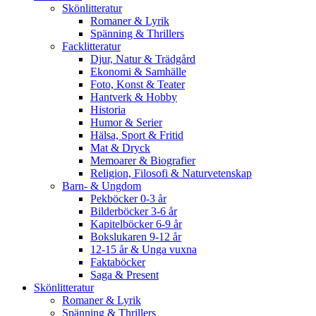
Skönlitteratur
Romaner & Lyrik
Spänning & Thrillers
Facklitteratur
Djur, Natur & Trädgård
Ekonomi & Samhälle
Foto, Konst & Teater
Hantverk & Hobby
Historia
Humor & Serier
Hälsa, Sport & Fritid
Mat & Dryck
Memoarer & Biografier
Religion, Filosofi & Naturvetenskap
Barn- & Ungdom
Pekböcker 0-3 år
Bilderböcker 3-6 år
Kapitelböcker 6-9 år
Bokslukaren 9-12 år
12-15 år & Unga vuxna
Faktaböcker
Saga & Present
Skönlitteratur
Romaner & Lyrik
Spänning & Thrillers