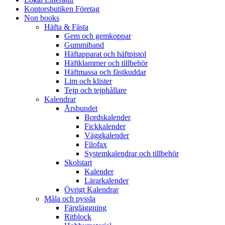
Kontorsbutiken Företag
Non books
Häfta & Fästa
Gem och gemkoppar
Gummiband
Häftapparat och häftpistol
Häftklammer och tillbehör
Häftmassa och fästkuddar
Lim och klister
Tejp och tejphållare
Kalendrar
Årsbundet
Bordskalender
Fickkalender
Väggkalender
Filofax
Systemkalendrar och tillbehör
Skolstart
Kalender
Lärarkalender
Övrigt Kalendrar
Måla och pyssla
Färgläggning
Ritblock