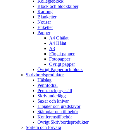
Kollegieblock
Block och blockkuber
Kartong
Blanketter
Notisar
Etiketter
Papper
A4 Ohålat
A4 Hålat
A3
Färgat papper
Fotopapper
Övrigt papper
Övrigt Papper och block
Skrivbordsprodukter
Hålslag
Pennfodral
Penn- och prylställ
Skrivunderlägg
Saxar och knivar
Linjaler och gradskivor
Stämplar och tillbehör
Konferenstillbehör
Övrigt Skrivbordsprodukter
Sortera och förvara