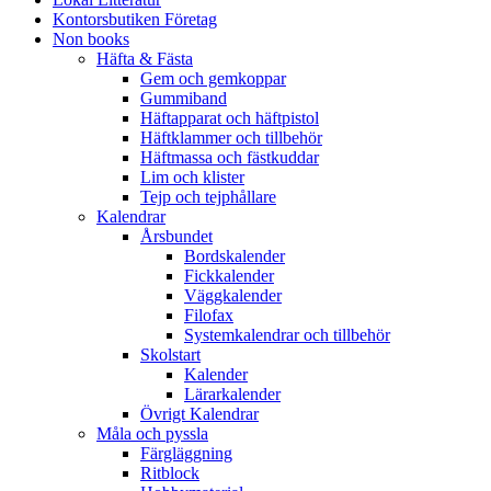
Kontorsbutiken Företag
Non books
Häfta & Fästa
Gem och gemkoppar
Gummiband
Häftapparat och häftpistol
Häftklammer och tillbehör
Häftmassa och fästkuddar
Lim och klister
Tejp och tejphållare
Kalendrar
Årsbundet
Bordskalender
Fickkalender
Väggkalender
Filofax
Systemkalendrar och tillbehör
Skolstart
Kalender
Lärarkalender
Övrigt Kalendrar
Måla och pyssla
Färgläggning
Ritblock