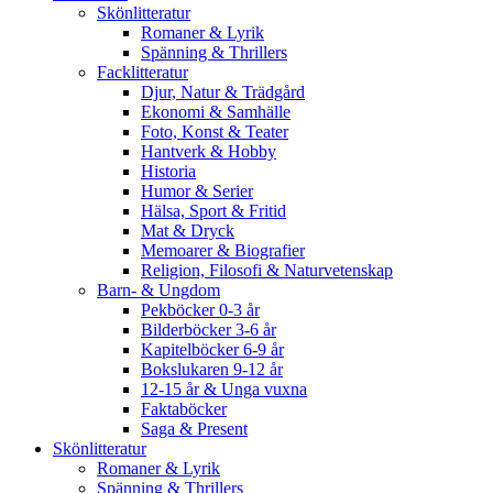
Skönlitteratur
Romaner & Lyrik
Spänning & Thrillers
Facklitteratur
Djur, Natur & Trädgård
Ekonomi & Samhälle
Foto, Konst & Teater
Hantverk & Hobby
Historia
Humor & Serier
Hälsa, Sport & Fritid
Mat & Dryck
Memoarer & Biografier
Religion, Filosofi & Naturvetenskap
Barn- & Ungdom
Pekböcker 0-3 år
Bilderböcker 3-6 år
Kapitelböcker 6-9 år
Bokslukaren 9-12 år
12-15 år & Unga vuxna
Faktaböcker
Saga & Present
Skönlitteratur
Romaner & Lyrik
Spänning & Thrillers