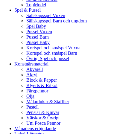
TopModel
Spel & Pussel
Sällskapsspel Vuxen
Sällskapsspel Barn och ungdom
Spel Baby
Pussel Vuxen
Pussel Barn
Pussel Baby
Kortspel och småspel Vuxna
Kortspel och småspel Barn
Övrigt Spel och pussel
Konstnärsmaterial
Akvarell
Akryl
Block & Papper
Blyerts & Ritkol
Färgpennor
Olja
Målardukar & Stafflier
Pastell
Penslar & Knivar
Vätskor & Övrigt
Uni Posca Pennor
Månadens erbjudande
Lokal Litteratur