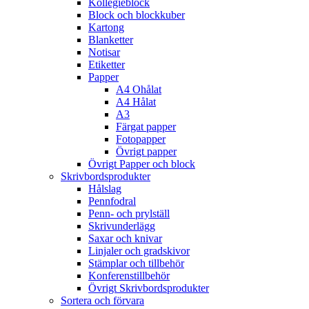
Kollegieblock
Block och blockkuber
Kartong
Blanketter
Notisar
Etiketter
Papper
A4 Ohålat
A4 Hålat
A3
Färgat papper
Fotopapper
Övrigt papper
Övrigt Papper och block
Skrivbordsprodukter
Hålslag
Pennfodral
Penn- och prylställ
Skrivunderlägg
Saxar och knivar
Linjaler och gradskivor
Stämplar och tillbehör
Konferenstillbehör
Övrigt Skrivbordsprodukter
Sortera och förvara