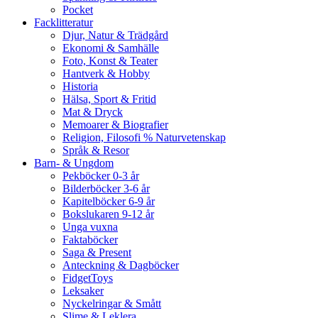
Pocket
Facklitteratur
Djur, Natur & Trädgård
Ekonomi & Samhälle
Foto, Konst & Teater
Hantverk & Hobby
Historia
Hälsa, Sport & Fritid
Mat & Dryck
Memoarer & Biografier
Religion, Filosofi % Naturvetenskap
Språk & Resor
Barn- & Ungdom
Pekböcker 0-3 år
Bilderböcker 3-6 år
Kapitelböcker 6-9 år
Bokslukaren 9-12 år
Unga vuxna
Faktaböcker
Saga & Present
Anteckning & Dagböcker
FidgetToys
Leksaker
Nyckelringar & Smått
Slime & Leklera