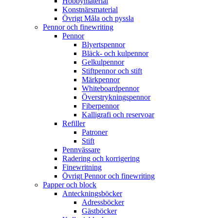
Hobbymaterial
Konstnärsmaterial
Övrigt Måla och pyssla
Pennor och finewriting
Pennor
Blyertspennor
Bläck- och kulpennor
Gelkulpennor
Stiftpennor och stift
Märkpennor
Whiteboardpennor
Överstrykningspennor
Fiberpennor
Kalligrafi och reservoar
Refiller
Patroner
Stift
Pennvässare
Radering och korrigering
Finewritning
Övrigt Pennor och finewriting
Papper och block
Anteckningsböcker
Adressböcker
Gästböcker