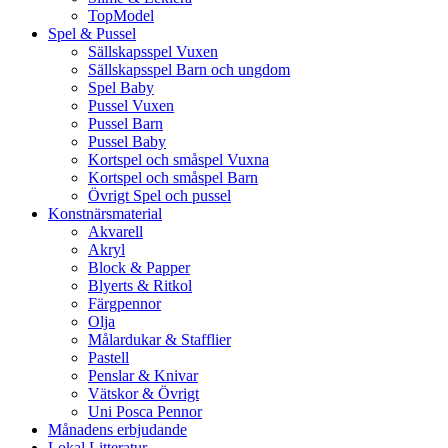
TopModel
Spel & Pussel
Sällskapsspel Vuxen
Sällskapsspel Barn och ungdom
Spel Baby
Pussel Vuxen
Pussel Barn
Pussel Baby
Kortspel och småspel Vuxna
Kortspel och småspel Barn
Övrigt Spel och pussel
Konstnärsmaterial
Akvarell
Akryl
Block & Papper
Blyerts & Ritkol
Färgpennor
Olja
Målardukar & Stafflier
Pastell
Penslar & Knivar
Vätskor & Övrigt
Uni Posca Pennor
Månadens erbjudande
Lokal Litteratur