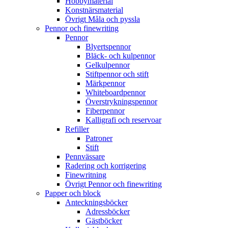
Hobbymaterial
Konstnärsmaterial
Övrigt Måla och pyssla
Pennor och finewriting
Pennor
Blyertspennor
Bläck- och kulpennor
Gelkulpennor
Stiftpennor och stift
Märkpennor
Whiteboardpennor
Överstrykningspennor
Fiberpennor
Kalligrafi och reservoar
Refiller
Patroner
Stift
Pennvässare
Radering och korrigering
Finewritning
Övrigt Pennor och finewriting
Papper och block
Anteckningsböcker
Adressböcker
Gästböcker