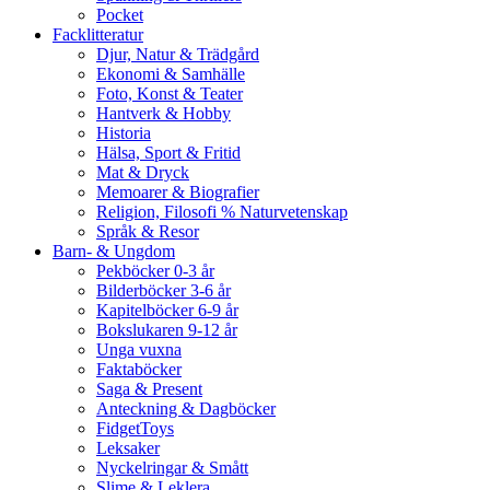
Pocket
Facklitteratur
Djur, Natur & Trädgård
Ekonomi & Samhälle
Foto, Konst & Teater
Hantverk & Hobby
Historia
Hälsa, Sport & Fritid
Mat & Dryck
Memoarer & Biografier
Religion, Filosofi % Naturvetenskap
Språk & Resor
Barn- & Ungdom
Pekböcker 0-3 år
Bilderböcker 3-6 år
Kapitelböcker 6-9 år
Bokslukaren 9-12 år
Unga vuxna
Faktaböcker
Saga & Present
Anteckning & Dagböcker
FidgetToys
Leksaker
Nyckelringar & Smått
Slime & Leklera