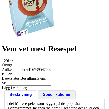
Vem vet mest Resespel
129
kr
/ st.
Övrigt
Artikelnummer:
6416739547602
Enhet:
st.
Lagerstatus:
Beställningsvara
St:
Lägg i varukorg
Beskrivning
Specifikationer
I det här resespelet, som bygger på det populära
TVprogrammet, får spelarna höra vilket ämne det gäller och