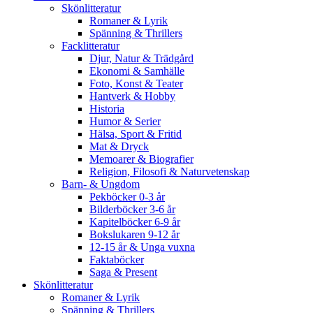
Skönlitteratur
Romaner & Lyrik
Spänning & Thrillers
Facklitteratur
Djur, Natur & Trädgård
Ekonomi & Samhälle
Foto, Konst & Teater
Hantverk & Hobby
Historia
Humor & Serier
Hälsa, Sport & Fritid
Mat & Dryck
Memoarer & Biografier
Religion, Filosofi & Naturvetenskap
Barn- & Ungdom
Pekböcker 0-3 år
Bilderböcker 3-6 år
Kapitelböcker 6-9 år
Bokslukaren 9-12 år
12-15 år & Unga vuxna
Faktaböcker
Saga & Present
Skönlitteratur
Romaner & Lyrik
Spänning & Thrillers