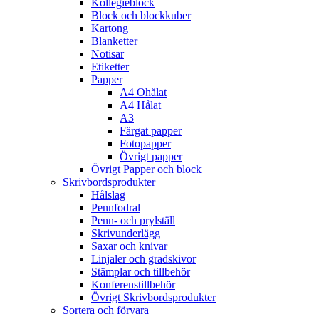
Kollegieblock
Block och blockkuber
Kartong
Blanketter
Notisar
Etiketter
Papper
A4 Ohålat
A4 Hålat
A3
Färgat papper
Fotopapper
Övrigt papper
Övrigt Papper och block
Skrivbordsprodukter
Hålslag
Pennfodral
Penn- och prylställ
Skrivunderlägg
Saxar och knivar
Linjaler och gradskivor
Stämplar och tillbehör
Konferenstillbehör
Övrigt Skrivbordsprodukter
Sortera och förvara