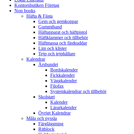
Kontorsbutiken Företag
Non books
Häfta & Fästa
Gem och gemkoppar
Gummiband
Häftapparat och häftpistol
Häftklammer och tillbehör
Häftmassa och fästkuddar
Lim och klister
Tejp och tejphållare
Kalendrar
Årsbundet
Bordskalender
Fickkalender
Väggkalender
Filofax
Systemkalendrar och tillbehör
Skolstart
Kalender
Lärarkalender
Övrigt Kalendrar
Måla och pyssla
Färgläggning
Ritblock