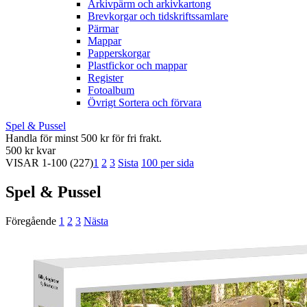
Arkivpärm och arkivkartong
Brevkorgar och tidskriftssamlare
Pärmar
Mappar
Papperskorgar
Plastfickor och mappar
Register
Fotoalbum
Övrigt Sortera och förvara
Spel & Pussel
Handla för minst 500 kr för fri frakt.
500 kr kvar
VISAR
1-100
(227)
1
2
3
Sista
100 per sida
Spel & Pussel
Föregående
1
2
3
Nästa