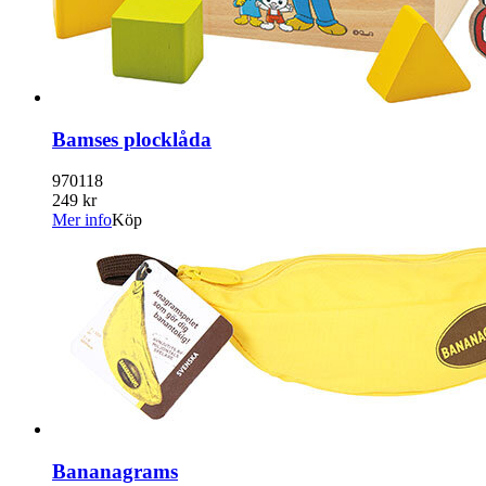
Bamses plocklåda
970118
249 kr
Mer info
Köp
Bananagrams