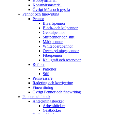
Hobbymaterial
Konstnärsmaterial
Övrigt Måla och pyssla
Pennor och finewriting
Pennor
Blyertspennor
Bläck- och kulpennor
Gelkulpennor
Stiftpennor och stift
Märkpennor
Whiteboardpennor
Överstrykningspennor
Fiberpennor
Kalligrafi och reservoar
Refiller
Patroner
Stift
Pennvässare
Radering och korrigering
Finewritning
Övrigt Pennor och finewriting
Papper och block
Anteckningsböcker
Adressböcker
Gästböcker