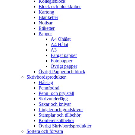
Kollegieblock
Block och blockkuber
Kartong
Blanketter
Notisar
Etiketter
Papper
A4 Ohålat
A4 Hålat
A3
Färgat papper
Fotopapper
Övrigt papper
Övrigt Papper och block
Skrivbordsprodukter
Hålslag
Pennfodral
Penn- och prylställ
Skrivunderlägg
Saxar och knivar
Linjaler och gradskivor
Stämplar och tillbehör
Konferenstillbehör
Övrigt Skrivbordsprodukter
Sortera och förvara