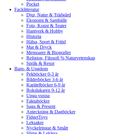
Pocket
Facklitteratur
Djur, Natur & Trädgård
Ekonomi & Samhälle
Foto, Konst & Teater
Hantverk & Hobby
Historia
Hälsa, Sport & Fritid
Mat & Dryck
Memoarer & Biografier
Religion, Filosofi % Naturvetenskap
Språk & Resor
Barn- & Ungdom
Pekböcker 0-3 år
Bilderböcker 3-6 år
Kapitelböcker 6-9 år
Bokslukaren 9-12 år
Unga vuxna
Faktaböcker
Saga & Present
Anteckning & Dagböcker
FidgetToys
Leksaker
Nyckelringar & Smått
Slime & Leklera