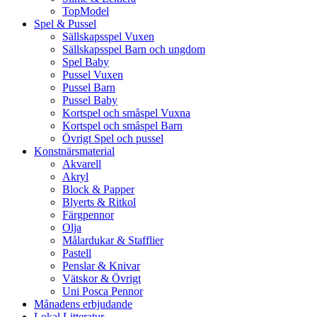
TopModel
Spel & Pussel
Sällskapsspel Vuxen
Sällskapsspel Barn och ungdom
Spel Baby
Pussel Vuxen
Pussel Barn
Pussel Baby
Kortspel och småspel Vuxna
Kortspel och småspel Barn
Övrigt Spel och pussel
Konstnärsmaterial
Akvarell
Akryl
Block & Papper
Blyerts & Ritkol
Färgpennor
Olja
Målardukar & Stafflier
Pastell
Penslar & Knivar
Vätskor & Övrigt
Uni Posca Pennor
Månadens erbjudande
Lokal Litteratur