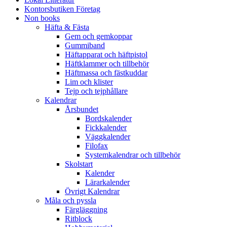
Kontorsbutiken Företag
Non books
Häfta & Fästa
Gem och gemkoppar
Gummiband
Häftapparat och häftpistol
Häftklammer och tillbehör
Häftmassa och fästkuddar
Lim och klister
Tejp och tejphållare
Kalendrar
Årsbundet
Bordskalender
Fickkalender
Väggkalender
Filofax
Systemkalendrar och tillbehör
Skolstart
Kalender
Lärarkalender
Övrigt Kalendrar
Måla och pyssla
Färgläggning
Ritblock