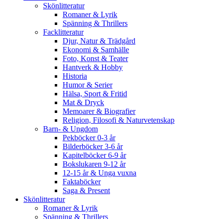
Skönlitteratur
Romaner & Lyrik
Spänning & Thrillers
Facklitteratur
Djur, Natur & Trädgård
Ekonomi & Samhälle
Foto, Konst & Teater
Hantverk & Hobby
Historia
Humor & Serier
Hälsa, Sport & Fritid
Mat & Dryck
Memoarer & Biografier
Religion, Filosofi & Naturvetenskap
Barn- & Ungdom
Pekböcker 0-3 år
Bilderböcker 3-6 år
Kapitelböcker 6-9 år
Bokslukaren 9-12 år
12-15 år & Unga vuxna
Faktaböcker
Saga & Present
Skönlitteratur
Romaner & Lyrik
Spänning & Thrillers