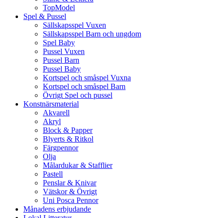
TopModel
Spel & Pussel
Sällskapsspel Vuxen
Sällskapsspel Barn och ungdom
Spel Baby
Pussel Vuxen
Pussel Barn
Pussel Baby
Kortspel och småspel Vuxna
Kortspel och småspel Barn
Övrigt Spel och pussel
Konstnärsmaterial
Akvarell
Akryl
Block & Papper
Blyerts & Ritkol
Färgpennor
Olja
Målardukar & Stafflier
Pastell
Penslar & Knivar
Vätskor & Övrigt
Uni Posca Pennor
Månadens erbjudande
Lokal Litteratur