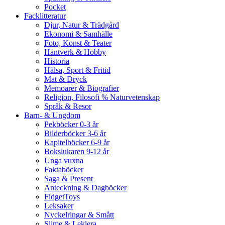
Pocket
Facklitteratur
Djur, Natur & Trädgård
Ekonomi & Samhälle
Foto, Konst & Teater
Hantverk & Hobby
Historia
Hälsa, Sport & Fritid
Mat & Dryck
Memoarer & Biografier
Religion, Filosofi % Naturvetenskap
Språk & Resor
Barn- & Ungdom
Pekböcker 0-3 år
Bilderböcker 3-6 år
Kapitelböcker 6-9 år
Bokslukaren 9-12 år
Unga vuxna
Faktaböcker
Saga & Present
Anteckning & Dagböcker
FidgetToys
Leksaker
Nyckelringar & Smått
Slime & Leklera