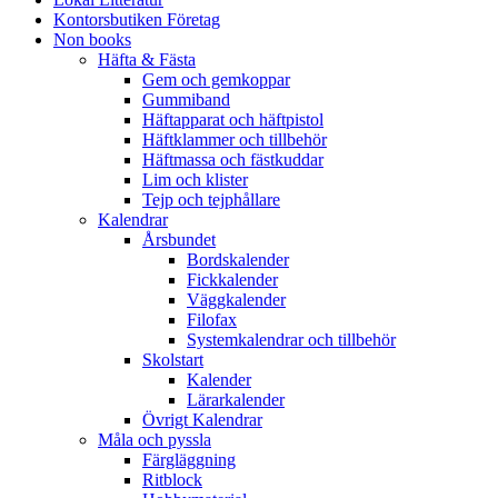
Kontorsbutiken Företag
Non books
Häfta & Fästa
Gem och gemkoppar
Gummiband
Häftapparat och häftpistol
Häftklammer och tillbehör
Häftmassa och fästkuddar
Lim och klister
Tejp och tejphållare
Kalendrar
Årsbundet
Bordskalender
Fickkalender
Väggkalender
Filofax
Systemkalendrar och tillbehör
Skolstart
Kalender
Lärarkalender
Övrigt Kalendrar
Måla och pyssla
Färgläggning
Ritblock