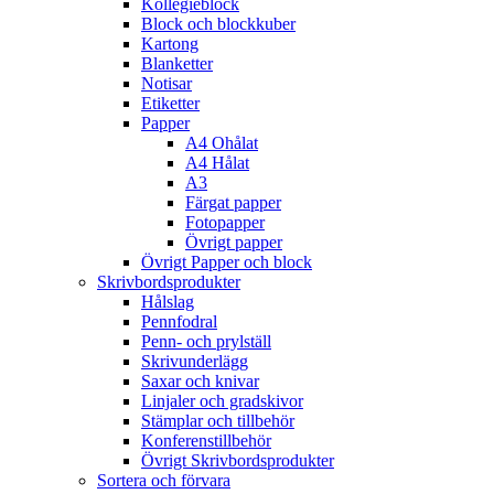
Kollegieblock
Block och blockkuber
Kartong
Blanketter
Notisar
Etiketter
Papper
A4 Ohålat
A4 Hålat
A3
Färgat papper
Fotopapper
Övrigt papper
Övrigt Papper och block
Skrivbordsprodukter
Hålslag
Pennfodral
Penn- och prylställ
Skrivunderlägg
Saxar och knivar
Linjaler och gradskivor
Stämplar och tillbehör
Konferenstillbehör
Övrigt Skrivbordsprodukter
Sortera och förvara