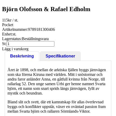
Björn Olofsson & Rafael Edholm
115
kr
/ st.
Pocket
Artikelnummer:
9789181300406
Enhet:
st.
Lagerstatus:
Beställningsvara
St:
Lägg i varukorg
Beskrivning
Specifikationer
Året är 1898, och mellan de arktiska fjällen byggs järnvägen
som ska förena Kiruna med världen. Mitt i snöstormar och
andra faror anländer Anna, en gåtfull kvinna från Norge, till
rallarlag 52. Den unge samen Urbi ger henne namnet Svarta
björn, ett namn som snart sprids längs järnvägen, fyllt av
mystik och beundran.
Bland slit och svett, där ett kamratskap för allas överlevnad
byggs och konflikter uppstår, växer en oväntad passion fram
mellan Svarta björn och rallaren Sörmlands-Viktor.