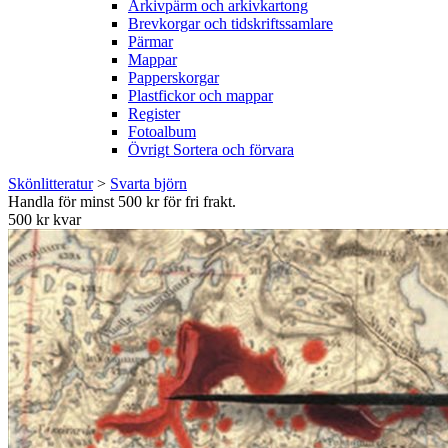
Arkivpärm och arkivkartong
Brevkorgar och tidskriftssamlare
Pärmar
Mappar
Papperskorgar
Plastfickor och mappar
Register
Fotoalbum
Övrigt Sortera och förvara
Skönlitteratur
>
Svarta björn
Handla för minst 500 kr för fri frakt.
500 kr kvar