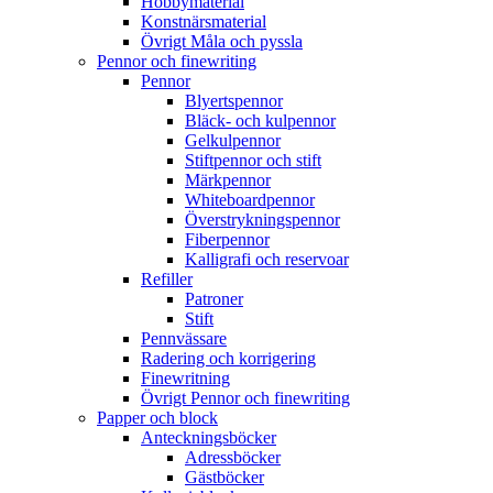
Hobbymaterial
Konstnärsmaterial
Övrigt Måla och pyssla
Pennor och finewriting
Pennor
Blyertspennor
Bläck- och kulpennor
Gelkulpennor
Stiftpennor och stift
Märkpennor
Whiteboardpennor
Överstrykningspennor
Fiberpennor
Kalligrafi och reservoar
Refiller
Patroner
Stift
Pennvässare
Radering och korrigering
Finewritning
Övrigt Pennor och finewriting
Papper och block
Anteckningsböcker
Adressböcker
Gästböcker