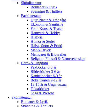
Skönlitteratur
Romaner & Lyrik
Spänning & Thrillers
Facklitteratur
Djur, Natur & Trädgård
Ekonomi & Samhälle
Foto, Konst & Teater
Hantverk & Hobby
Historia
Humor & Serier
Hälsa, Sport & Fritid
Mat & Dryck
Memoarer & Biografier
Religion, Filosofi & Naturvetenskap
Barn- & Ungdom
Pekböcker 0-3 år
Bilderböcker 3-6 år
Kapitelböcker 6-9 år
Bokslukaren 9-12 år
12-15 år & Unga vuxna
Faktaböcker
Saga & Present
Skönlitteratur
Romaner & Lyrik
Spänning & Thrillers