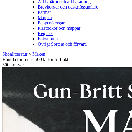
Arkivpärm och arkivkartong
Brevkorgar och tidskriftssamlare
Pärmar
Mappar
Papperskorgar
Plastfickor och mappar
Register
Fotoalbum
Övrigt Sortera och förvara
Skönlitteratur
>
Maken
Handla för minst 500 kr för fri frakt.
500 kr kvar