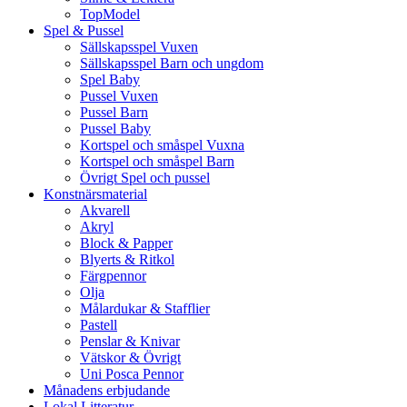
TopModel
Spel & Pussel
Sällskapsspel Vuxen
Sällskapsspel Barn och ungdom
Spel Baby
Pussel Vuxen
Pussel Barn
Pussel Baby
Kortspel och småspel Vuxna
Kortspel och småspel Barn
Övrigt Spel och pussel
Konstnärsmaterial
Akvarell
Akryl
Block & Papper
Blyerts & Ritkol
Färgpennor
Olja
Målardukar & Stafflier
Pastell
Penslar & Knivar
Vätskor & Övrigt
Uni Posca Pennor
Månadens erbjudande
Lokal Litteratur