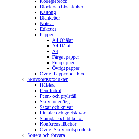
Kollegieblock
Block och blockkuber
Kartong
Blanketter
Notisar
Etiketter
Papper
A4 Ohålat
A4 Hålat
A3
Färgat papper
Fotopapper
Övrigt papper
Övrigt Papper och block
Skrivbordsprodukter
Hålslag
Pennfodral
Penn- och prylställ
Skrivunderlägg
Saxar och knivar
Linjaler och gradskivor
Stämplar och tillbehör
Konferenstillbehör
Övrigt Skrivbordsprodukter
Sortera och förvara