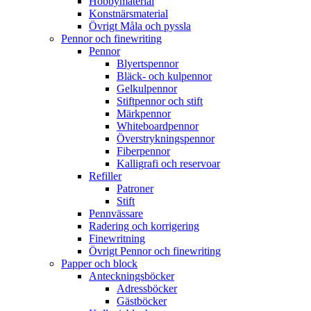
Hobbymaterial
Konstnärsmaterial
Övrigt Måla och pyssla
Pennor och finewriting
Pennor
Blyertspennor
Bläck- och kulpennor
Gelkulpennor
Stiftpennor och stift
Märkpennor
Whiteboardpennor
Överstrykningspennor
Fiberpennor
Kalligrafi och reservoar
Refiller
Patroner
Stift
Pennvässare
Radering och korrigering
Finewritning
Övrigt Pennor och finewriting
Papper och block
Anteckningsböcker
Adressböcker
Gästböcker