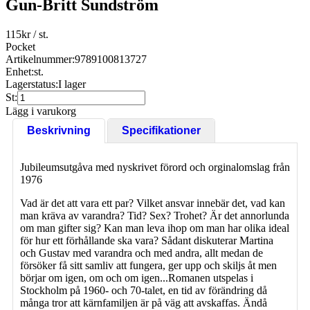
Gun-Britt Sundström
115
kr
/ st.
Pocket
Artikelnummer:
9789100813727
Enhet:
st.
Lagerstatus:
I lager
St:
Lägg i varukorg
Beskrivning
Specifikationer
Jubileumsutgåva med nyskrivet förord och orginalomslag från
1976
Vad är det att vara ett par? Vilket ansvar innebär det, vad kan
man kräva av varandra? Tid? Sex? Trohet? Är det annorlunda
om man gifter sig? Kan man leva ihop om man har olika ideal
för hur ett förhållande ska vara? Sådant diskuterar Martina
och Gustav med varandra och med andra, allt medan de
försöker få sitt samliv att fungera, ger upp och skiljs åt men
börjar om igen, om och om igen...Romanen utspelas i
Stockholm på 1960- och 70-talet, en tid av förändring då
många tror att kärnfamiljen är på väg att avskaffas. Ändå