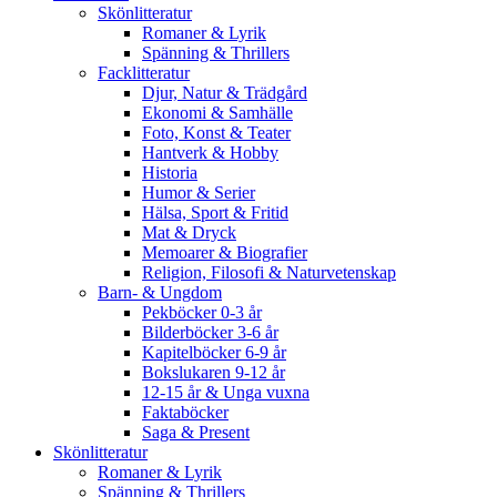
Skönlitteratur
Romaner & Lyrik
Spänning & Thrillers
Facklitteratur
Djur, Natur & Trädgård
Ekonomi & Samhälle
Foto, Konst & Teater
Hantverk & Hobby
Historia
Humor & Serier
Hälsa, Sport & Fritid
Mat & Dryck
Memoarer & Biografier
Religion, Filosofi & Naturvetenskap
Barn- & Ungdom
Pekböcker 0-3 år
Bilderböcker 3-6 år
Kapitelböcker 6-9 år
Bokslukaren 9-12 år
12-15 år & Unga vuxna
Faktaböcker
Saga & Present
Skönlitteratur
Romaner & Lyrik
Spänning & Thrillers