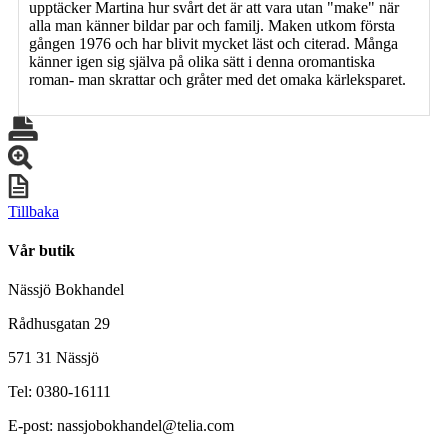
upptäcker Martina hur svårt det är att vara utan "make" när
alla man känner bildar par och familj. Maken utkom första
gången 1976 och har blivit mycket läst och citerad. Många
känner igen sig själva på olika sätt i denna oromantiska
roman- man skrattar och gråter med det omaka kärleksparet.
Tillbaka
Vår butik
Nässjö Bokhandel
Rådhusgatan 29
571 31 Nässjö
Tel: 0380-16111
E-post: nassjobokhandel@telia.com