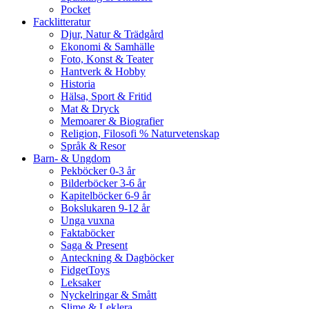
Pocket
Facklitteratur
Djur, Natur & Trädgård
Ekonomi & Samhälle
Foto, Konst & Teater
Hantverk & Hobby
Historia
Hälsa, Sport & Fritid
Mat & Dryck
Memoarer & Biografier
Religion, Filosofi % Naturvetenskap
Språk & Resor
Barn- & Ungdom
Pekböcker 0-3 år
Bilderböcker 3-6 år
Kapitelböcker 6-9 år
Bokslukaren 9-12 år
Unga vuxna
Faktaböcker
Saga & Present
Anteckning & Dagböcker
FidgetToys
Leksaker
Nyckelringar & Smått
Slime & Leklera