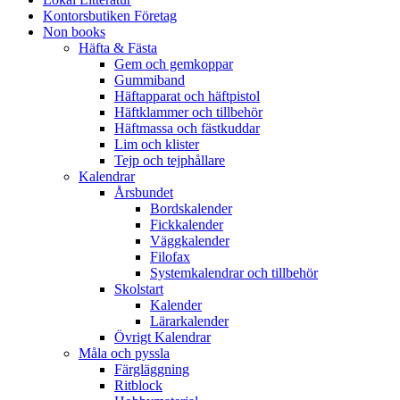
Kontorsbutiken Företag
Non books
Häfta & Fästa
Gem och gemkoppar
Gummiband
Häftapparat och häftpistol
Häftklammer och tillbehör
Häftmassa och fästkuddar
Lim och klister
Tejp och tejphållare
Kalendrar
Årsbundet
Bordskalender
Fickkalender
Väggkalender
Filofax
Systemkalendrar och tillbehör
Skolstart
Kalender
Lärarkalender
Övrigt Kalendrar
Måla och pyssla
Färgläggning
Ritblock