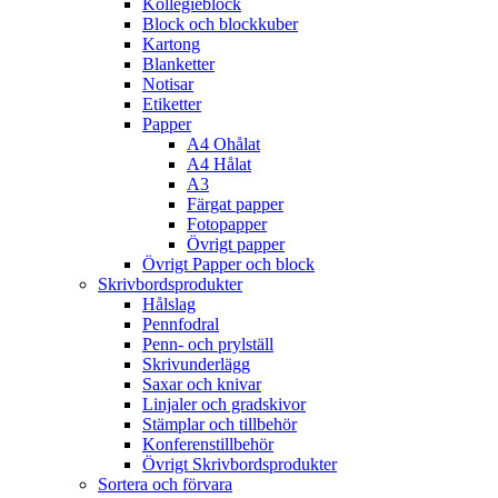
Kollegieblock
Block och blockkuber
Kartong
Blanketter
Notisar
Etiketter
Papper
A4 Ohålat
A4 Hålat
A3
Färgat papper
Fotopapper
Övrigt papper
Övrigt Papper och block
Skrivbordsprodukter
Hålslag
Pennfodral
Penn- och prylställ
Skrivunderlägg
Saxar och knivar
Linjaler och gradskivor
Stämplar och tillbehör
Konferenstillbehör
Övrigt Skrivbordsprodukter
Sortera och förvara