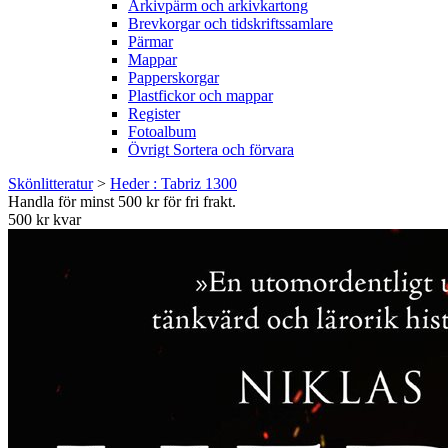
Arkivpärm och arkivkartong
Brevkorgar och tidskriftssamlare
Pärmar
Mappar
Papperskorgar
Plastfickor och mappar
Register
Fotoalbum
Övrigt Sortera och förvara
Skönlitteratur
>
Heder : Tabriz 1300
Handla för minst 500 kr för fri frakt.
500 kr kvar