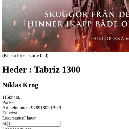
(Klicka för en större bild)
Heder : Tabriz 1300
Niklas Krog
115
kr
/ st.
Pocket
Artikelnummer:
9789180507929
Enhet:
st.
Lagerstatus:
I lager
St: