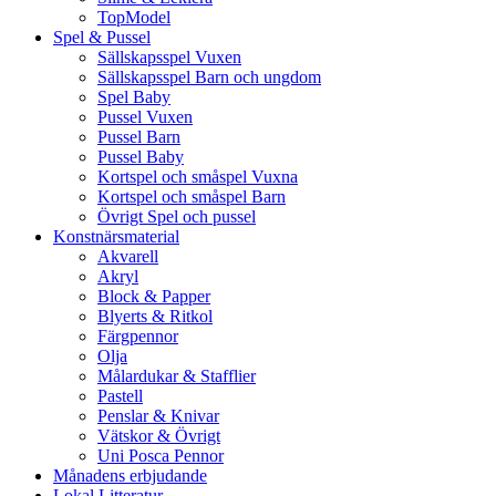
TopModel
Spel & Pussel
Sällskapsspel Vuxen
Sällskapsspel Barn och ungdom
Spel Baby
Pussel Vuxen
Pussel Barn
Pussel Baby
Kortspel och småspel Vuxna
Kortspel och småspel Barn
Övrigt Spel och pussel
Konstnärsmaterial
Akvarell
Akryl
Block & Papper
Blyerts & Ritkol
Färgpennor
Olja
Målardukar & Stafflier
Pastell
Penslar & Knivar
Vätskor & Övrigt
Uni Posca Pennor
Månadens erbjudande
Lokal Litteratur