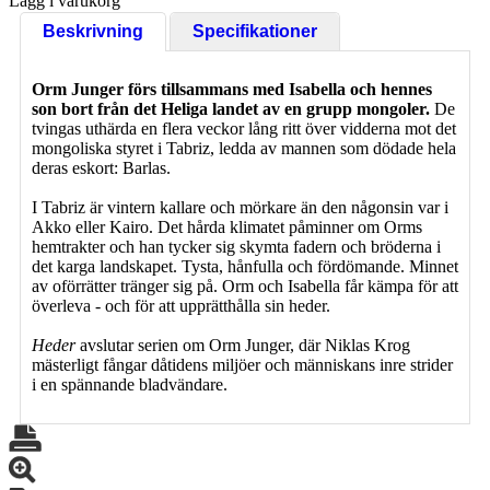
Lägg i varukorg
Beskrivning
Specifikationer
Orm Junger förs tillsammans med Isabella och hennes
son bort från det Heliga landet av en grupp mongoler.
De
tvingas uthärda en flera veckor lång ritt över vidderna mot det
mongoliska styret i Tabriz, ledda av mannen som dödade hela
deras eskort: Barlas.
I Tabriz är vintern kallare och mörkare än den någonsin var i
Akko eller Kairo. Det hårda klimatet påminner om Orms
hemtrakter och han tycker sig skymta fadern och bröderna i
det karga landskapet. Tysta, hånfulla och fördömande. Minnet
av oförrätter tränger sig på. Orm och Isabella får kämpa för att
överleva - och för att upprätthålla sin heder.
Heder
avslutar serien om Orm Junger, där Niklas Krog
mästerligt fångar dåtidens miljöer och människans inre strider
i en spännande bladvändare.