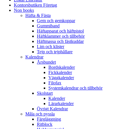
Kontorsbutiken Företag
Non books
Häfta & Fästa
Gem och gemkoppar
Gummiband
Häftapparat och häftpistol
Häftklammer och tillbehör
Häftmassa och fästkuddar
Lim och klister
Tejp och tejphållare
Kalendrar
Årsbundet
Bordskalender
Fickkalender
Väggkalender
Filofax
Systemkalendrar och tillbehör
Skolstart
Kalender
Lärarkalender
Övrigt Kalendrar
Måla och pyssla
Färgläggning
Ritblock