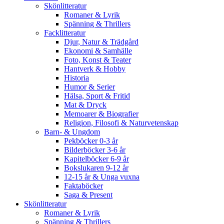
Skönlitteratur
Romaner & Lyrik
Spänning & Thrillers
Facklitteratur
Djur, Natur & Trädgård
Ekonomi & Samhälle
Foto, Konst & Teater
Hantverk & Hobby
Historia
Humor & Serier
Hälsa, Sport & Fritid
Mat & Dryck
Memoarer & Biografier
Religion, Filosofi & Naturvetenskap
Barn- & Ungdom
Pekböcker 0-3 år
Bilderböcker 3-6 år
Kapitelböcker 6-9 år
Bokslukaren 9-12 år
12-15 år & Unga vuxna
Faktaböcker
Saga & Present
Skönlitteratur
Romaner & Lyrik
Spänning & Thrillers