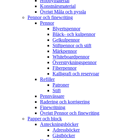
Hobbymaterial
Konstnärsmaterial
Övrigt Måla och pyssla
Pennor och finewriting
Pennor
Blyertspennor
Bläck- och kulpennor
Gelkulpennor
Stiftpennor och stift
Märkpennor
Whiteboardpennor
Överstrykningspennor
Fiberpennor
Kalligrafi och reservoar
Refiller
Patroner
Stift
Pennvässare
Radering och korrigering
Finewritning
Övrigt Pennor och finewriting
Papper och block
Anteckningsböcker
Adressböcker
Gästböcker