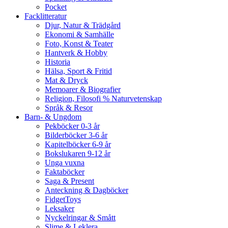
Pocket
Facklitteratur
Djur, Natur & Trädgård
Ekonomi & Samhälle
Foto, Konst & Teater
Hantverk & Hobby
Historia
Hälsa, Sport & Fritid
Mat & Dryck
Memoarer & Biografier
Religion, Filosofi % Naturvetenskap
Språk & Resor
Barn- & Ungdom
Pekböcker 0-3 år
Bilderböcker 3-6 år
Kapitelböcker 6-9 år
Bokslukaren 9-12 år
Unga vuxna
Faktaböcker
Saga & Present
Anteckning & Dagböcker
FidgetToys
Leksaker
Nyckelringar & Smått
Slime & Leklera