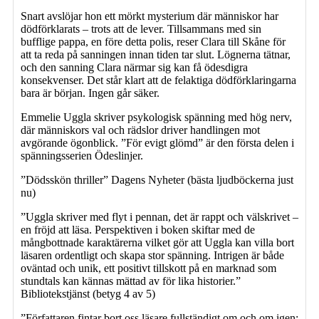
Snart avslöjar hon ett mörkt mysterium där människor har
dödförklarats – trots att de lever. Tillsammans med sin
bufflige pappa, en före detta polis, reser Clara till Skåne för
att ta reda på sanningen innan tiden tar slut. Lögnerna tätnar,
och den sanning Clara närmar sig kan få ödesdigra
konsekvenser. Det står klart att de felaktiga dödförklaringarna
bara är början. Ingen går säker.
Emmelie Uggla skriver psykologisk spänning med hög nerv,
där människors val och rädslor driver handlingen mot
avgörande ögonblick. ”För evigt glömd” är den första delen i
spänningsserien Ödeslinjer.
”Dödsskön thriller” Dagens Nyheter (bästa ljudböckerna just
nu)
”Uggla skriver med flyt i pennan, det är rappt och välskrivet –
en fröjd att läsa. Perspektiven i boken skiftar med de
mångbottnade karaktärerna vilket gör att Uggla kan villa bort
läsaren ordentligt och skapa stor spänning. Intrigen är både
oväntad och unik, ett positivt tillskott på en marknad som
stundtals kan kännas mättad av för lika historier.”
Bibliotekstjänst (betyg 4 av 5)
”Författaren fintar bort oss läsare fullständigt om och om igen;