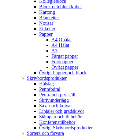
Kollegieblock
Block och blockkuber
Kartong
Blanketter
Notisar
Etiketter
Papper
A4 Ohålat
A4 Hålat
A3
Färgat papper
Fotopapper
Övrigt papper
Övrigt Papper och block
Skrivbordsprodukter
Hålslag
Pennfodral
Penn- och prylställ
Skrivunderlägg
Saxar och knivar
Linjaler och gradskivor
Stämplar och tillbehör
Konferenstillbehör
Övrigt Skrivbordsprodukter
Sortera och förvara