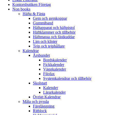
Kontorsbutiken Företag
Non books
Häfta & Fästa
Gem och gemkoppar
Gummiband
Häftapparat och häftpistol
Häftklammer och tillbehör
Häftmassa och fästkuddar
Lim och klister
Tejp och tejphållare
Kalendrar
Årsbundet
Bordskalender
Fickkalender
Väggkalender
Filofax
Systemkalendrar och tillbehör
Skolstart
Kalender
Lärarkalender
Övrigt Kalendrar
Måla och pyssla
Färgläggning
Ritblock