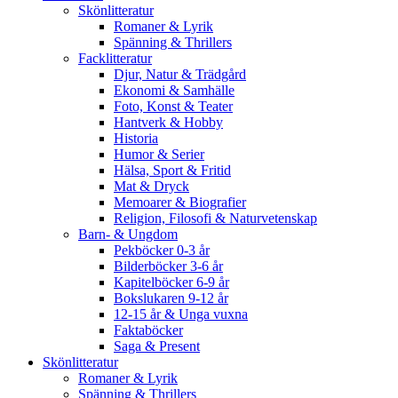
Skönlitteratur
Romaner & Lyrik
Spänning & Thrillers
Facklitteratur
Djur, Natur & Trädgård
Ekonomi & Samhälle
Foto, Konst & Teater
Hantverk & Hobby
Historia
Humor & Serier
Hälsa, Sport & Fritid
Mat & Dryck
Memoarer & Biografier
Religion, Filosofi & Naturvetenskap
Barn- & Ungdom
Pekböcker 0-3 år
Bilderböcker 3-6 år
Kapitelböcker 6-9 år
Bokslukaren 9-12 år
12-15 år & Unga vuxna
Faktaböcker
Saga & Present
Skönlitteratur
Romaner & Lyrik
Spänning & Thrillers