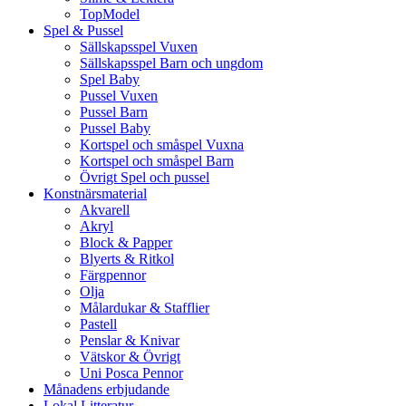
TopModel
Spel & Pussel
Sällskapsspel Vuxen
Sällskapsspel Barn och ungdom
Spel Baby
Pussel Vuxen
Pussel Barn
Pussel Baby
Kortspel och småspel Vuxna
Kortspel och småspel Barn
Övrigt Spel och pussel
Konstnärsmaterial
Akvarell
Akryl
Block & Papper
Blyerts & Ritkol
Färgpennor
Olja
Målardukar & Stafflier
Pastell
Penslar & Knivar
Vätskor & Övrigt
Uni Posca Pennor
Månadens erbjudande
Lokal Litteratur