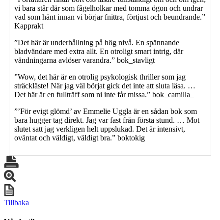
vi bara står där som fågelholkar med tomma ögon och undrar
vad som hänt innan vi börjar fnittra, förtjust och beundrande.”
Kapprakt
”Det här är underhållning på hög nivå. En spännande
bladvändare med extra allt. En otroligt smart intrig, där
vändningarna avlöser varandra.” bok_stavligt
”Wow, det här är en otrolig psykologisk thriller som jag
sträckläste! När jag väl börjat gick det inte att sluta läsa. …
Det här är en fullträff som ni inte får missa.” bok_camilla_
”’För evigt glömd’ av Emmelie Uggla är en sådan bok som
bara hugger tag direkt. Jag var fast från första stund. … Mot
slutet satt jag verkligen helt uppslukad. Det är intensivt,
oväntat och väldigt, väldigt bra.” boktokig
Tillbaka