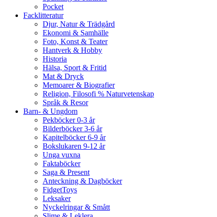
Pocket
Facklitteratur
Djur, Natur & Trädgård
Ekonomi & Samhälle
Foto, Konst & Teater
Hantverk & Hobby
Historia
Hälsa, Sport & Fritid
Mat & Dryck
Memoarer & Biografier
Religion, Filosofi % Naturvetenskap
Språk & Resor
Barn- & Ungdom
Pekböcker 0-3 år
Bilderböcker 3-6 år
Kapitelböcker 6-9 år
Bokslukaren 9-12 år
Unga vuxna
Faktaböcker
Saga & Present
Anteckning & Dagböcker
FidgetToys
Leksaker
Nyckelringar & Smått
Slime & Leklera