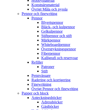
Hobbymaterial
Konstnärsmaterial
Övrigt Måla och pyssla
Pennor och finewriting
Pennor
Blyertspennor
Bläck- och kulpennor
Gelkulpennor
Stiftpennor och stift
Märkpennor
Whiteboardpennor
Överstrykningspennor
Fiberpennor
Kalligrafi och reservoar
Refiller
Patroner
Stift
Pennvässare
Radering och korrigering
Finewritning
Övrigt Pennor och finewriting
Papper och block
Anteckningsböcker
Adressböcker
Gästböcker