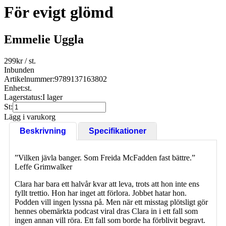
För evigt glömd
Emmelie Uggla
299
kr
/ st.
Inbunden
Artikelnummer:
9789137163802
Enhet:
st.
Lagerstatus:
I lager
St:
Lägg i varukorg
Beskrivning
Specifikationer
”Vilken jävla banger. Som Freida McFadden fast bättre.”
Leffe Grimwalker
Clara har bara ett halvår kvar att leva, trots att hon inte ens
fyllt trettio. Hon har inget att förlora. Jobbet hatar hon.
Podden vill ingen lyssna på. Men när ett misstag plötsligt gör
hennes obemärkta podcast viral dras Clara in i ett fall som
ingen annan vill röra. Ett fall som borde ha förblivit begravt.