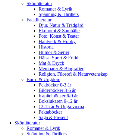
Skönlitteratur
Romaner & Lyrik
Spänning & Thrillers
Facklitteratur
Djur, Natur & Trädgård
Ekonomi & Samhälle
Foto, Konst & Teater
Hantverk & Hobby
Historia
Humor & Serier
Hälsa, Sport & Fritid
Mat & Dryck
Memoarer & Biografier
Religion, Filosofi & Naturvetenskap
Barn- & Ungdom
Pekböcker 0-3 år
Bilderböcker 3-6 år
Kapitelböcker 6-9 år
Bokslukaren 9-12 år
12-15 år & Unga vuxna
Faktaböcker
Saga & Present
Skönlitteratur
Romaner & Lyrik
Spänning & Thrillers