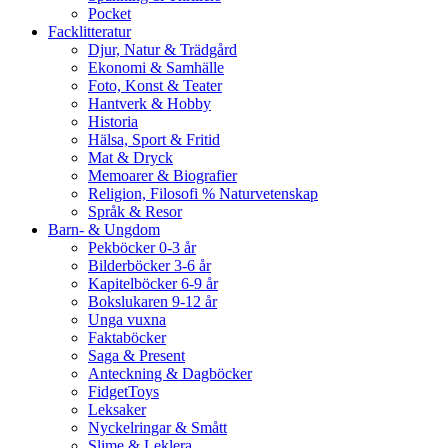
Pocket
Facklitteratur
Djur, Natur & Trädgård
Ekonomi & Samhälle
Foto, Konst & Teater
Hantverk & Hobby
Historia
Hälsa, Sport & Fritid
Mat & Dryck
Memoarer & Biografier
Religion, Filosofi % Naturvetenskap
Språk & Resor
Barn- & Ungdom
Pekböcker 0-3 år
Bilderböcker 3-6 år
Kapitelböcker 6-9 år
Bokslukaren 9-12 år
Unga vuxna
Faktaböcker
Saga & Present
Anteckning & Dagböcker
FidgetToys
Leksaker
Nyckelringar & Smått
Slime & Leklera