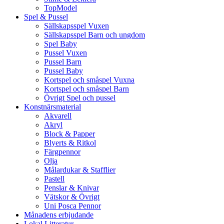
TopModel
Spel & Pussel
Sällskapsspel Vuxen
Sällskapsspel Barn och ungdom
Spel Baby
Pussel Vuxen
Pussel Barn
Pussel Baby
Kortspel och småspel Vuxna
Kortspel och småspel Barn
Övrigt Spel och pussel
Konstnärsmaterial
Akvarell
Akryl
Block & Papper
Blyerts & Ritkol
Färgpennor
Olja
Målardukar & Stafflier
Pastell
Penslar & Knivar
Vätskor & Övrigt
Uni Posca Pennor
Månadens erbjudande
Lokal Litteratur