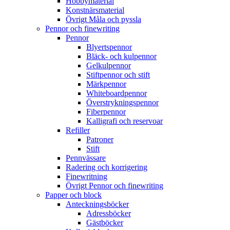
Hobbymaterial
Konstnärsmaterial
Övrigt Måla och pyssla
Pennor och finewriting
Pennor
Blyertspennor
Bläck- och kulpennor
Gelkulpennor
Stiftpennor och stift
Märkpennor
Whiteboardpennor
Överstrykningspennor
Fiberpennor
Kalligrafi och reservoar
Refiller
Patroner
Stift
Pennvässare
Radering och korrigering
Finewritning
Övrigt Pennor och finewriting
Papper och block
Anteckningsböcker
Adressböcker
Gästböcker