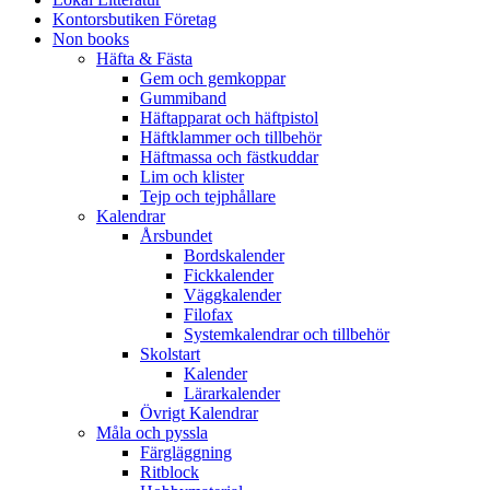
Kontorsbutiken Företag
Non books
Häfta & Fästa
Gem och gemkoppar
Gummiband
Häftapparat och häftpistol
Häftklammer och tillbehör
Häftmassa och fästkuddar
Lim och klister
Tejp och tejphållare
Kalendrar
Årsbundet
Bordskalender
Fickkalender
Väggkalender
Filofax
Systemkalendrar och tillbehör
Skolstart
Kalender
Lärarkalender
Övrigt Kalendrar
Måla och pyssla
Färgläggning
Ritblock