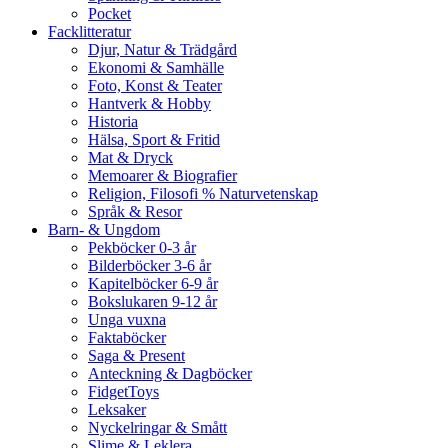
Pocket
Facklitteratur
Djur, Natur & Trädgård
Ekonomi & Samhälle
Foto, Konst & Teater
Hantverk & Hobby
Historia
Hälsa, Sport & Fritid
Mat & Dryck
Memoarer & Biografier
Religion, Filosofi % Naturvetenskap
Språk & Resor
Barn- & Ungdom
Pekböcker 0-3 år
Bilderböcker 3-6 år
Kapitelböcker 6-9 år
Bokslukaren 9-12 år
Unga vuxna
Faktaböcker
Saga & Present
Anteckning & Dagböcker
FidgetToys
Leksaker
Nyckelringar & Smått
Slime & Leklera