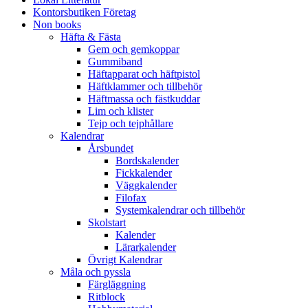
Kontorsbutiken Företag
Non books
Häfta & Fästa
Gem och gemkoppar
Gummiband
Häftapparat och häftpistol
Häftklammer och tillbehör
Häftmassa och fästkuddar
Lim och klister
Tejp och tejphållare
Kalendrar
Årsbundet
Bordskalender
Fickkalender
Väggkalender
Filofax
Systemkalendrar och tillbehör
Skolstart
Kalender
Lärarkalender
Övrigt Kalendrar
Måla och pyssla
Färgläggning
Ritblock