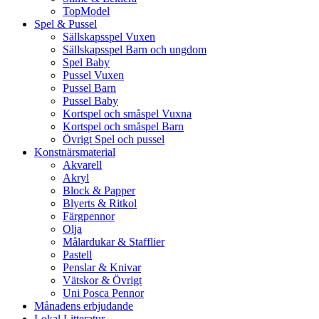
TopModel
Spel & Pussel
Sällskapsspel Vuxen
Sällskapsspel Barn och ungdom
Spel Baby
Pussel Vuxen
Pussel Barn
Pussel Baby
Kortspel och småspel Vuxna
Kortspel och småspel Barn
Övrigt Spel och pussel
Konstnärsmaterial
Akvarell
Akryl
Block & Papper
Blyerts & Ritkol
Färgpennor
Olja
Målardukar & Stafflier
Pastell
Penslar & Knivar
Vätskor & Övrigt
Uni Posca Pennor
Månadens erbjudande
Lokal Litteratur