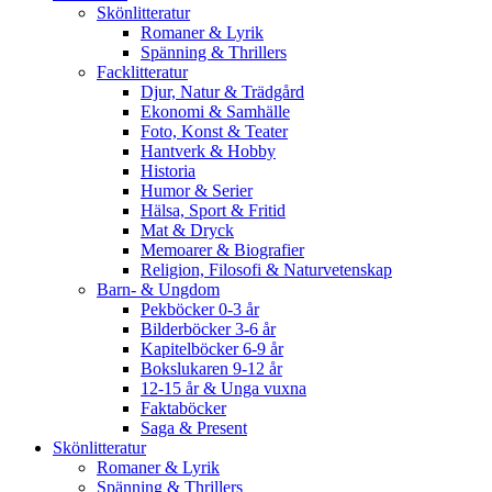
Skönlitteratur
Romaner & Lyrik
Spänning & Thrillers
Facklitteratur
Djur, Natur & Trädgård
Ekonomi & Samhälle
Foto, Konst & Teater
Hantverk & Hobby
Historia
Humor & Serier
Hälsa, Sport & Fritid
Mat & Dryck
Memoarer & Biografier
Religion, Filosofi & Naturvetenskap
Barn- & Ungdom
Pekböcker 0-3 år
Bilderböcker 3-6 år
Kapitelböcker 6-9 år
Bokslukaren 9-12 år
12-15 år & Unga vuxna
Faktaböcker
Saga & Present
Skönlitteratur
Romaner & Lyrik
Spänning & Thrillers