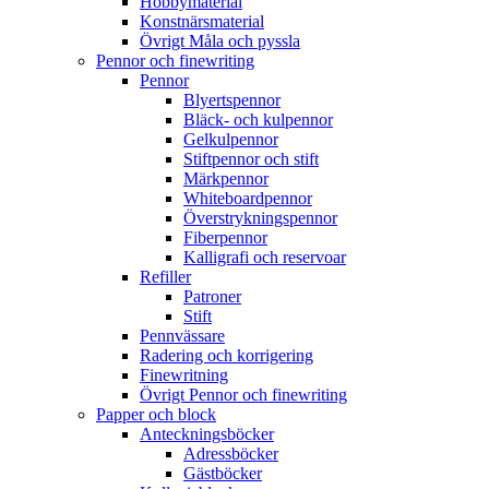
Hobbymaterial
Konstnärsmaterial
Övrigt Måla och pyssla
Pennor och finewriting
Pennor
Blyertspennor
Bläck- och kulpennor
Gelkulpennor
Stiftpennor och stift
Märkpennor
Whiteboardpennor
Överstrykningspennor
Fiberpennor
Kalligrafi och reservoar
Refiller
Patroner
Stift
Pennvässare
Radering och korrigering
Finewritning
Övrigt Pennor och finewriting
Papper och block
Anteckningsböcker
Adressböcker
Gästböcker