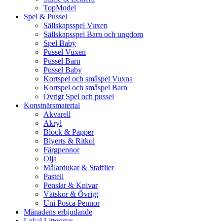
TopModel
Spel & Pussel
Sällskapsspel Vuxen
Sällskapsspel Barn och ungdom
Spel Baby
Pussel Vuxen
Pussel Barn
Pussel Baby
Kortspel och småspel Vuxna
Kortspel och småspel Barn
Övrigt Spel och pussel
Konstnärsmaterial
Akvarell
Akryl
Block & Papper
Blyerts & Ritkol
Färgpennor
Olja
Målardukar & Stafflier
Pastell
Penslar & Knivar
Vätskor & Övrigt
Uni Posca Pennor
Månadens erbjudande
Lokal Litteratur