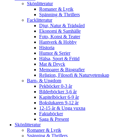
Skönlitteratur
Romaner & Lyrik
Spänning & Thrillers
Facklitteratur
Djur, Natur & Trädgård
Ekonomi & Samhälle
Foto, Konst & Teater
Hantverk & Hobby
Historia
Humor & Serier
Hälsa, Sport & Fritid
Mat & Dryck
Memoarer & Biografier
Religion, Filosofi & Naturvetenskap
Barn- & Ungdom
Pekböcker 0-3 år
Bilderböcker 3-6 år
Kapitelböcker 6-9 år
Bokslukaren 9-12 år
12-15 år & Unga vuxna
Faktaböcker
Saga & Present
Skönlitteratur
Romaner & Lyrik
Spänning & Thrillers