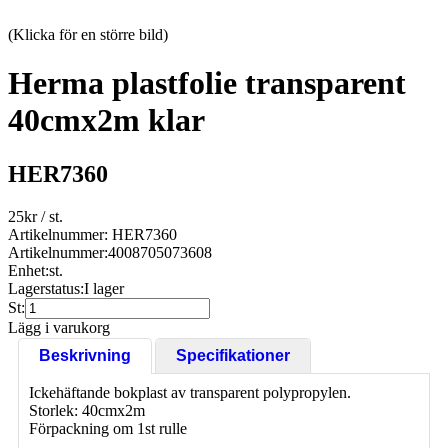
(Klicka för en större bild)
Herma plastfolie transparent
40cmx2m klar
HER7360
25
kr
/ st.
Artikelnummer: HER7360
Artikelnummer:
4008705073608
Enhet:
st.
Lagerstatus:
I lager
St:
Lägg i varukorg
Beskrivning
Specifikationer
Ickehäftande bokplast av transparent polypropylen.
Storlek: 40cmx2m
Förpackning om 1st rulle