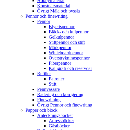
Hobbymaterial
Konstnärsmaterial
Övrigt Måla och pyssla
Pennor och finewriting
Pennor
Blyertspennor
Bläck- och kulpennor
Gelkulpennor
Stiftpennor och stift
Märkpennor
Whiteboardpennor
Överstrykningspennor
Fiberpennor
Kalligrafi och reservoar
Refiller
Patroner
Stift
Pennvässare
Radering och korrigering
Finewritning
Övrigt Pennor och finewriting
Papper och block
Anteckningsböcker
Adressböcker
Gästböcker