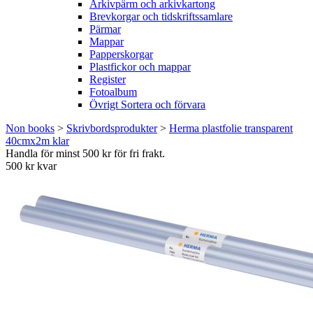
Arkivpärm och arkivkartong
Brevkorgar och tidskriftssamlare
Pärmar
Mappar
Papperskorgar
Plastfickor och mappar
Register
Fotoalbum
Övrigt Sortera och förvara
Non books
>
Skrivbordsprodukter
>
Herma plastfolie transparent
40cmx2m klar
Handla för minst 500 kr för fri frakt.
500 kr kvar