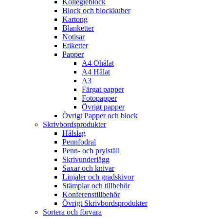
Kollegieblock
Block och blockkuber
Kartong
Blanketter
Notisar
Etiketter
Papper
A4 Ohålat
A4 Hålat
A3
Färgat papper
Fotopapper
Övrigt papper
Övrigt Papper och block
Skrivbordsprodukter
Hålslag
Pennfodral
Penn- och prylställ
Skrivunderlägg
Saxar och knivar
Linjaler och gradskivor
Stämplar och tillbehör
Konferenstillbehör
Övrigt Skrivbordsprodukter
Sortera och förvara