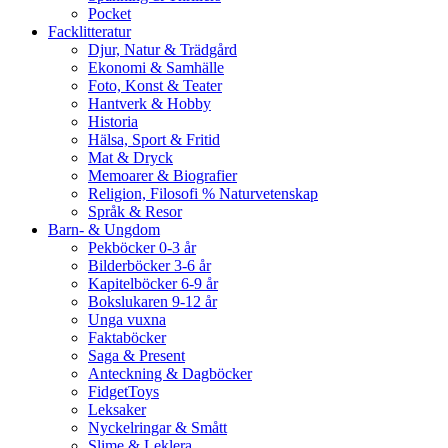
Pocket
Facklitteratur
Djur, Natur & Trädgård
Ekonomi & Samhälle
Foto, Konst & Teater
Hantverk & Hobby
Historia
Hälsa, Sport & Fritid
Mat & Dryck
Memoarer & Biografier
Religion, Filosofi % Naturvetenskap
Språk & Resor
Barn- & Ungdom
Pekböcker 0-3 år
Bilderböcker 3-6 år
Kapitelböcker 6-9 år
Bokslukaren 9-12 år
Unga vuxna
Faktaböcker
Saga & Present
Anteckning & Dagböcker
FidgetToys
Leksaker
Nyckelringar & Smått
Slime & Leklera