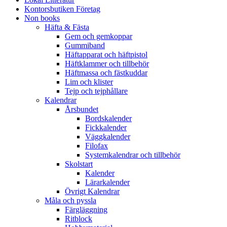
Kontorsbutiken Företag
Non books
Häfta & Fästa
Gem och gemkoppar
Gummiband
Häftapparat och häftpistol
Häftklammer och tillbehör
Häftmassa och fästkuddar
Lim och klister
Tejp och tejphållare
Kalendrar
Årsbundet
Bordskalender
Fickkalender
Väggkalender
Filofax
Systemkalendrar och tillbehör
Skolstart
Kalender
Lärarkalender
Övrigt Kalendrar
Måla och pyssla
Färgläggning
Ritblock