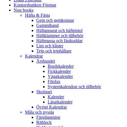
Kontorsbutiken Företag
Non books
Häfta & Fästa
Gem och gemkoppar
Gummiband
Häftapparat och häftpistol
Häftklammer och tillbehör
Häftmassa och fästkuddar
Lim och klister
Tejp och tejphållare
Kalendrar
Årsbundet
Bordskalender
Fickkalender
Väggkalender
Filofax
Systemkalendrar och tillbehör
Skolstart
Kalender
Lärarkalender
Övrigt Kalendrar
Måla och pyssla
Färgläggning
Ritblock