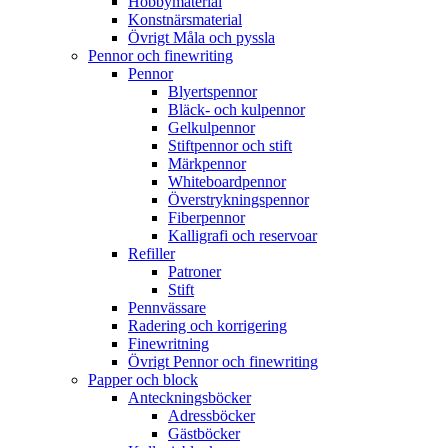
Hobbymaterial
Konstnärsmaterial
Övrigt Måla och pyssla
Pennor och finewriting
Pennor
Blyertspennor
Bläck- och kulpennor
Gelkulpennor
Stiftpennor och stift
Märkpennor
Whiteboardpennor
Överstrykningspennor
Fiberpennor
Kalligrafi och reservoar
Refiller
Patroner
Stift
Pennvässare
Radering och korrigering
Finewritning
Övrigt Pennor och finewriting
Papper och block
Anteckningsböcker
Adressböcker
Gästböcker