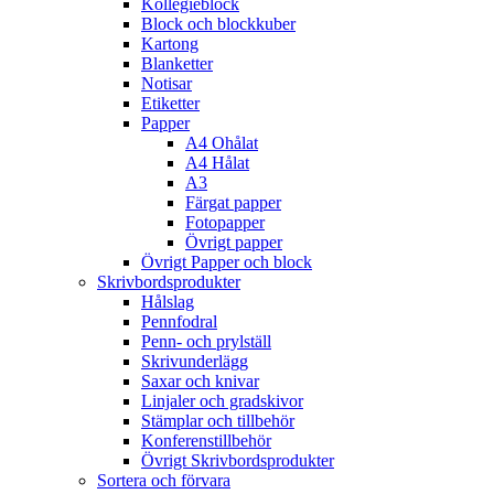
Kollegieblock
Block och blockkuber
Kartong
Blanketter
Notisar
Etiketter
Papper
A4 Ohålat
A4 Hålat
A3
Färgat papper
Fotopapper
Övrigt papper
Övrigt Papper och block
Skrivbordsprodukter
Hålslag
Pennfodral
Penn- och prylställ
Skrivunderlägg
Saxar och knivar
Linjaler och gradskivor
Stämplar och tillbehör
Konferenstillbehör
Övrigt Skrivbordsprodukter
Sortera och förvara