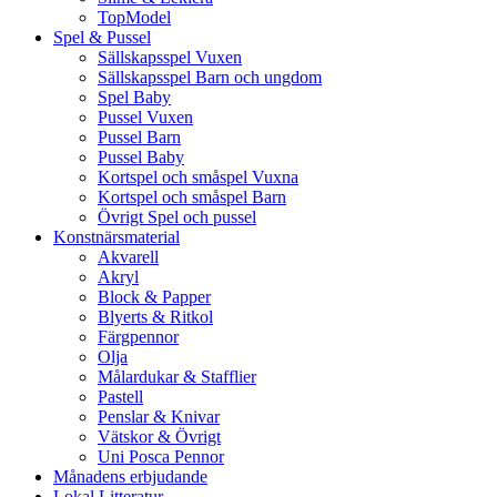
TopModel
Spel & Pussel
Sällskapsspel Vuxen
Sällskapsspel Barn och ungdom
Spel Baby
Pussel Vuxen
Pussel Barn
Pussel Baby
Kortspel och småspel Vuxna
Kortspel och småspel Barn
Övrigt Spel och pussel
Konstnärsmaterial
Akvarell
Akryl
Block & Papper
Blyerts & Ritkol
Färgpennor
Olja
Målardukar & Stafflier
Pastell
Penslar & Knivar
Vätskor & Övrigt
Uni Posca Pennor
Månadens erbjudande
Lokal Litteratur