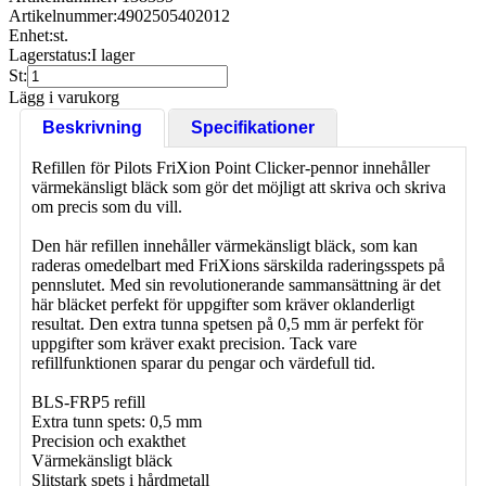
Artikelnummer:
4902505402012
Enhet:
st.
Lagerstatus:
I lager
St:
Lägg i varukorg
Beskrivning
Specifikationer
Refillen för Pilots FriXion Point Clicker-pennor innehåller
värmekänsligt bläck som gör det möjligt att skriva och skriva
om precis som du vill.
Den här refillen innehåller värmekänsligt bläck, som kan
raderas omedelbart med FriXions särskilda raderingsspets på
pennslutet. Med sin revolutionerande sammansättning är det
här bläcket perfekt för uppgifter som kräver oklanderligt
resultat. Den extra tunna spetsen på 0,5 mm är perfekt för
uppgifter som kräver exakt precision. Tack vare
refillfunktionen sparar du pengar och värdefull tid.
BLS-FRP5 refill
Extra tunn spets: 0,5 mm
Precision och exakthet
Värmekänsligt bläck
Slitstark spets i hårdmetall