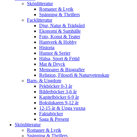
Skönlitteratur
Romaner & Lyrik
Spänning & Thrillers
Facklitteratur
Djur, Natur & Trädgård
Ekonomi & Samhälle
Foto, Konst & Teater
Hantverk & Hobby
Historia
Humor & Serier
Hälsa, Sport & Fritid
Mat & Dryck
Memoarer & Biografier
Religion, Filosofi & Naturvetenskap
Barn- & Ungdom
Pekböcker 0-3 år
Bilderböcker 3-6 år
Kapitelböcker 6-9 år
Bokslukaren 9-12 år
12-15 år & Unga vuxna
Faktaböcker
Saga & Present
Skönlitteratur
Romaner & Lyrik
Spänning & Thrillers