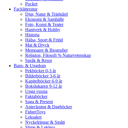
Pocket
Facklitteratur
Djur, Natur & Trädgård
Ekonomi & Samhälle
Foto, Konst & Teater
Hantverk & Hobby
Historia
Hälsa, Sport & Fritid
Mat & Dryck
Memoarer & Biografier
Religion, Filosofi % Naturvetenskap
Språk & Resor
Barn- & Ungdom
Pekböcker 0-3 år
Bilderböcker 3-6 år
Kapitelböcker 6-9 år
Bokslukaren 9-12 år
Unga vuxna
Faktaböcker
Saga & Present
Anteckning & Dagböcker
FidgetToys
Leksaker
Nyckelringar & Smått
Slime & Leklera