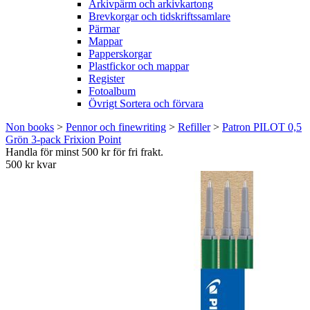
Arkivpärm och arkivkartong
Brevkorgar och tidskriftssamlare
Pärmar
Mappar
Papperskorgar
Plastfickor och mappar
Register
Fotoalbum
Övrigt Sortera och förvara
Non books
>
Pennor och finewriting
>
Refiller
>
Patron PILOT 0,5
Grön 3-pack Frixion Point
Handla för minst 500 kr för fri frakt.
500 kr kvar