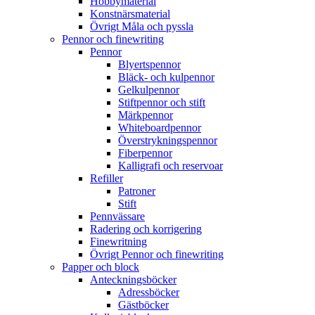
Hobbymaterial
Konstnärsmaterial
Övrigt Måla och pyssla
Pennor och finewriting
Pennor
Blyertspennor
Bläck- och kulpennor
Gelkulpennor
Stiftpennor och stift
Märkpennor
Whiteboardpennor
Överstrykningspennor
Fiberpennor
Kalligrafi och reservoar
Refiller
Patroner
Stift
Pennvässare
Radering och korrigering
Finewritning
Övrigt Pennor och finewriting
Papper och block
Anteckningsböcker
Adressböcker
Gästböcker