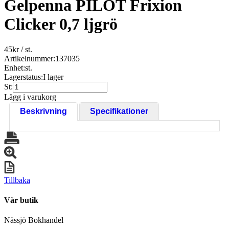
Gelpenna PILOT Frixion
Clicker 0,7 ljgrö
45
kr
/ st.
Artikelnummer:
137035
Enhet:
st.
Lagerstatus:
I lager
St:
Lägg i varukorg
Beskrivning
Specifikationer
Tillbaka
Vår butik
Nässjö Bokhandel