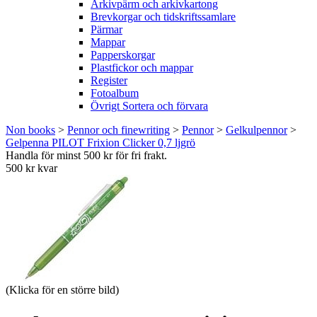
Arkivpärm och arkivkartong
Brevkorgar och tidskriftssamlare
Pärmar
Mappar
Papperskorgar
Plastfickor och mappar
Register
Fotoalbum
Övrigt Sortera och förvara
Non books
>
Pennor och finewriting
>
Pennor
>
Gelkulpennor
>
Gelpenna PILOT Frixion Clicker 0,7 ljgrö
Handla för minst 500 kr för fri frakt.
500 kr kvar
(Klicka för en större bild)