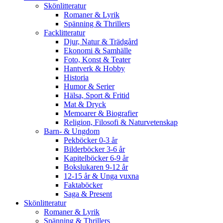
Skönlitteratur
Romaner & Lyrik
Spänning & Thrillers
Facklitteratur
Djur, Natur & Trädgård
Ekonomi & Samhälle
Foto, Konst & Teater
Hantverk & Hobby
Historia
Humor & Serier
Hälsa, Sport & Fritid
Mat & Dryck
Memoarer & Biografier
Religion, Filosofi & Naturvetenskap
Barn- & Ungdom
Pekböcker 0-3 år
Bilderböcker 3-6 år
Kapitelböcker 6-9 år
Bokslukaren 9-12 år
12-15 år & Unga vuxna
Faktaböcker
Saga & Present
Skönlitteratur
Romaner & Lyrik
Spänning & Thrillers