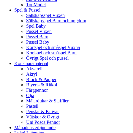
TopModel
Spel & Pussel
Sällskapsspel Vuxen
Sällskapsspel Barn och ungdom
Spel Baby
Pussel Vuxen
Pussel Barn
Pussel Baby
Kortspel och småspel Vuxna
Kortspel och småspel Barn
Övrigt Spel och pussel
Konstnärsmaterial
Akvarell
Akryl
Block & Papper
Blyerts & Ritkol
Färgpennor
Olja
Målardukar & Stafflier
Pastell
Penslar & Knivar
Vätskor & Övrigt
Uni Posca Pennor
Månadens erbjudande
Lokal Litteratur