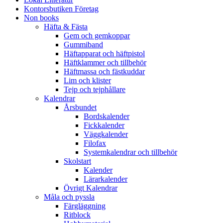
Kontorsbutiken Företag
Non books
Häfta & Fästa
Gem och gemkoppar
Gummiband
Häftapparat och häftpistol
Häftklammer och tillbehör
Häftmassa och fästkuddar
Lim och klister
Tejp och tejphållare
Kalendrar
Årsbundet
Bordskalender
Fickkalender
Väggkalender
Filofax
Systemkalendrar och tillbehör
Skolstart
Kalender
Lärarkalender
Övrigt Kalendrar
Måla och pyssla
Färgläggning
Ritblock