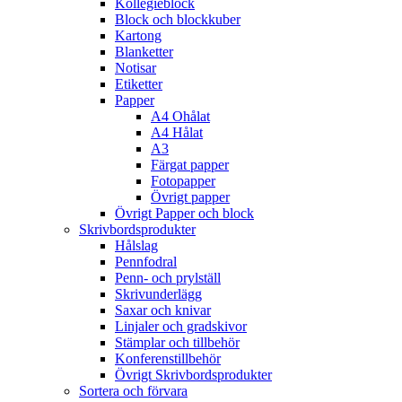
Kollegieblock
Block och blockkuber
Kartong
Blanketter
Notisar
Etiketter
Papper
A4 Ohålat
A4 Hålat
A3
Färgat papper
Fotopapper
Övrigt papper
Övrigt Papper och block
Skrivbordsprodukter
Hålslag
Pennfodral
Penn- och prylställ
Skrivunderlägg
Saxar och knivar
Linjaler och gradskivor
Stämplar och tillbehör
Konferenstillbehör
Övrigt Skrivbordsprodukter
Sortera och förvara