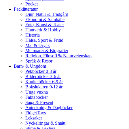
Pocket
Facklitteratur
Djur, Natur & Trädgård
Ekonomi & Samhälle
Foto, Konst & Teater
Hantverk & Hobby
Historia
Hälsa, Sport & Fritid
Mat & Dryck
Memoarer & Biografier
Religion, Filosofi % Naturvetenskap
Språk & Resor
Barn- & Ungdom
Pekböcker 0-3 år
Bilderböcker 3-6 år
Kapitelböcker 6-9 år
Bokslukaren 9-12 år
Unga vuxna
Faktaböcker
Saga & Present
Anteckning & Dagböcker
FidgetToys
Leksaker
Nyckelringar & Smått
Slime & Leklera