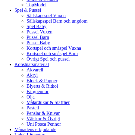
TopModel
Spel & Pussel
Sällskapsspel Vuxen
Sällskapsspel Barn och ungdom
Spel Baby
Pussel Vuxen
Pussel Barn
Pussel Baby
Kortspel och småspel Vuxna
Kortspel och småspel Barn
Övrigt Spel och pussel
Konstnärsmaterial
Akvarell
Akryl
Block & Papper
Blyerts & Ritkol
Färgpennor
Olja
Målardukar & Stafflier
Pastell
Penslar & Knivar
Vätskor & Övrigt
Uni Posca Pennor
Månadens erbjudande
Lokal Litteratur