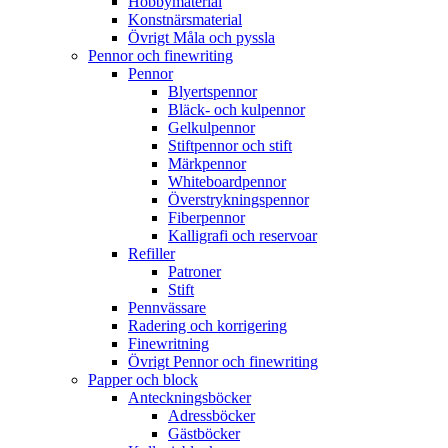
Hobbymaterial
Konstnärsmaterial
Övrigt Måla och pyssla
Pennor och finewriting
Pennor
Blyertspennor
Bläck- och kulpennor
Gelkulpennor
Stiftpennor och stift
Märkpennor
Whiteboardpennor
Överstrykningspennor
Fiberpennor
Kalligrafi och reservoar
Refiller
Patroner
Stift
Pennvässare
Radering och korrigering
Finewritning
Övrigt Pennor och finewriting
Papper och block
Anteckningsböcker
Adressböcker
Gästböcker