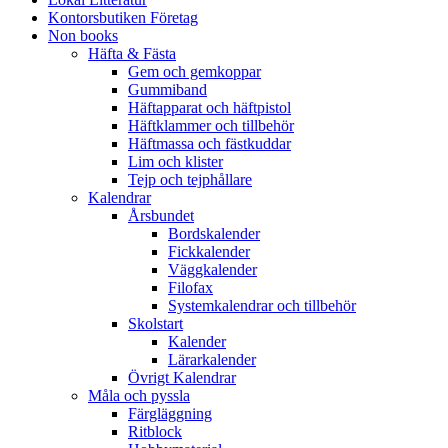
Kontorsbutiken Företag
Non books
Häfta & Fästa
Gem och gemkoppar
Gummiband
Häftapparat och häftpistol
Häftklammer och tillbehör
Häftmassa och fästkuddar
Lim och klister
Tejp och tejphållare
Kalendrar
Årsbundet
Bordskalender
Fickkalender
Väggkalender
Filofax
Systemkalendrar och tillbehör
Skolstart
Kalender
Lärarkalender
Övrigt Kalendrar
Måla och pyssla
Färgläggning
Ritblock