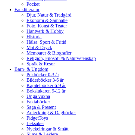
Pocket
Facklitteratur
Djur, Natur & Trädgård
Ekonomi & Samhälle
Foto, Konst & Teater
Hantverk & Hobby
Historia
Hälsa, Sport & Fritid
Mat & Dryck
Memoarer & Biografier
Religion, Filosofi % Naturvetenskap
Språk & Resor
Barn- & Ungdom
Pekböcker 0-3 år
Bilderböcker 3-6 år
Kapitelböcker 6-9 år
Bokslukaren 9-12 år
Unga vuxna
Faktaböcker
Saga & Present
Anteckning & Dagböcker
FidgetToys
Leksaker
Nyckelringar & Smått
Slime & Leklera