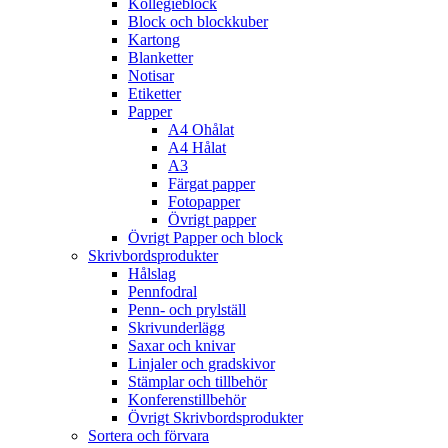
Kollegieblock
Block och blockkuber
Kartong
Blanketter
Notisar
Etiketter
Papper
A4 Ohålat
A4 Hålat
A3
Färgat papper
Fotopapper
Övrigt papper
Övrigt Papper och block
Skrivbordsprodukter
Hålslag
Pennfodral
Penn- och prylställ
Skrivunderlägg
Saxar och knivar
Linjaler och gradskivor
Stämplar och tillbehör
Konferenstillbehör
Övrigt Skrivbordsprodukter
Sortera och förvara