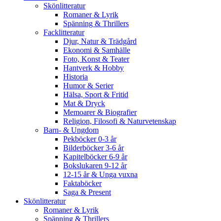
Skönlitteratur
Romaner & Lyrik
Spänning & Thrillers
Facklitteratur
Djur, Natur & Trädgård
Ekonomi & Samhälle
Foto, Konst & Teater
Hantverk & Hobby
Historia
Humor & Serier
Hälsa, Sport & Fritid
Mat & Dryck
Memoarer & Biografier
Religion, Filosofi & Naturvetenskap
Barn- & Ungdom
Pekböcker 0-3 år
Bilderböcker 3-6 år
Kapitelböcker 6-9 år
Bokslukaren 9-12 år
12-15 år & Unga vuxna
Faktaböcker
Saga & Present
Skönlitteratur
Romaner & Lyrik
Spänning & Thrillers