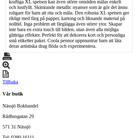
kraftiga XL spetsen kan även större områden målas enkelt
och lustfyllt. Skimrande metallic nyanser som är gör det ännu
roligare för barn att rita och måla. Den robusta XL spetsen ger
rikligt med färg på papper, kartong och liknande material på
nolltid. Inga problem att färglägga även större ytor. Skapar
inte bara en extra touch till bilden, utan även alla möjliga
glittriga effekter. Perfekt för att dekorera kort och personliga
små etiketter paket. Coola pennor uppmuntrar barn att låta
deras artistiska drag flöda och experimentera.
Tillbaka
Vår butik
Nässjö Bokhandel
Rådhusgatan 29
571 31 Nässjö
Tel: 0380-16111