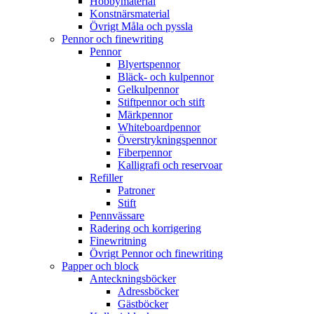
Hobbymaterial
Konstnärsmaterial
Övrigt Måla och pyssla
Pennor och finewriting
Pennor
Blyertspennor
Bläck- och kulpennor
Gelkulpennor
Stiftpennor och stift
Märkpennor
Whiteboardpennor
Överstrykningspennor
Fiberpennor
Kalligrafi och reservoar
Refiller
Patroner
Stift
Pennvässare
Radering och korrigering
Finewritning
Övrigt Pennor och finewriting
Papper och block
Anteckningsböcker
Adressböcker
Gästböcker