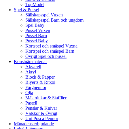
TopModel
Spel & Pussel
Sällskapsspel Vuxen
Sällskapsspel Barn och ungdom
Spel Baby
Pussel Vuxen
Pussel Barn
Pussel Baby
Kortspel och småspel Vuxna
Kortspel och småspel Barn
Övrigt Spel och pussel
Konstnärsmaterial
Akvarell
Akryl
Block & Papper
Blyerts & Ritkol
Färgpennor
Olja
Målardukar & Stafflier
Pastell
Penslar & Knivar
Vätskor & Övrigt
Uni Posca Pennor
Månadens erbjudande
Lokal Litteratur