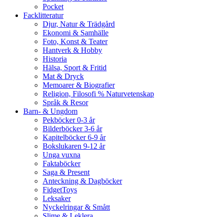
Pocket
Facklitteratur
Djur, Natur & Trädgård
Ekonomi & Samhälle
Foto, Konst & Teater
Hantverk & Hobby
Historia
Hälsa, Sport & Fritid
Mat & Dryck
Memoarer & Biografier
Religion, Filosofi % Naturvetenskap
Språk & Resor
Barn- & Ungdom
Pekböcker 0-3 år
Bilderböcker 3-6 år
Kapitelböcker 6-9 år
Bokslukaren 9-12 år
Unga vuxna
Faktaböcker
Saga & Present
Anteckning & Dagböcker
FidgetToys
Leksaker
Nyckelringar & Smått
Slime & Leklera