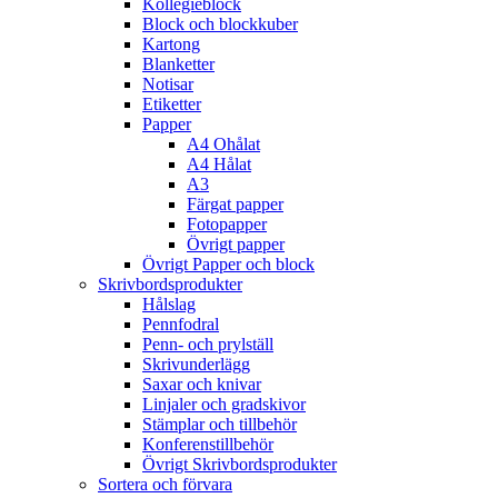
Kollegieblock
Block och blockkuber
Kartong
Blanketter
Notisar
Etiketter
Papper
A4 Ohålat
A4 Hålat
A3
Färgat papper
Fotopapper
Övrigt papper
Övrigt Papper och block
Skrivbordsprodukter
Hålslag
Pennfodral
Penn- och prylställ
Skrivunderlägg
Saxar och knivar
Linjaler och gradskivor
Stämplar och tillbehör
Konferenstillbehör
Övrigt Skrivbordsprodukter
Sortera och förvara