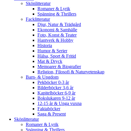
Skönlitteratur
Romaner & Lyrik
Spänning & Thrillers
Facklitteratur
Djur, Natur & Trädgård
Ekonomi & Samhälle
Foto, Konst & Teater
Hantverk & Hobby
Historia
Humor & Serier
Hälsa, Sport & Fritid
Mat & Dryck
Memoarer & Biografier
Religion, Filosofi & Naturvetenskap
Barn- & Ungdom
Pekböcker 0-3 år
Bilderböcker 3-6 år
Kapitelböcker 6-9 år
Bokslukaren 9-12 år
12-15 år & Unga vuxna
Faktaböcker
Saga & Present
Skönlitteratur
Romaner & Lyrik
Spänning & Thrillers