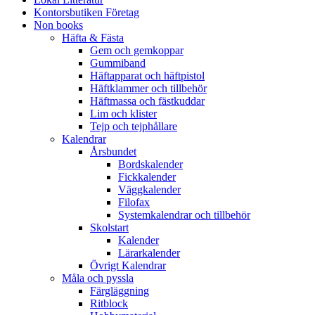
Kontorsbutiken Företag
Non books
Häfta & Fästa
Gem och gemkoppar
Gummiband
Häftapparat och häftpistol
Häftklammer och tillbehör
Häftmassa och fästkuddar
Lim och klister
Tejp och tejphållare
Kalendrar
Årsbundet
Bordskalender
Fickkalender
Väggkalender
Filofax
Systemkalendrar och tillbehör
Skolstart
Kalender
Lärarkalender
Övrigt Kalendrar
Måla och pyssla
Färgläggning
Ritblock