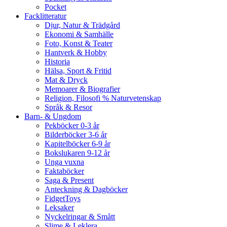
Pocket
Facklitteratur
Djur, Natur & Trädgård
Ekonomi & Samhälle
Foto, Konst & Teater
Hantverk & Hobby
Historia
Hälsa, Sport & Fritid
Mat & Dryck
Memoarer & Biografier
Religion, Filosofi % Naturvetenskap
Språk & Resor
Barn- & Ungdom
Pekböcker 0-3 år
Bilderböcker 3-6 år
Kapitelböcker 6-9 år
Bokslukaren 9-12 år
Unga vuxna
Faktaböcker
Saga & Present
Anteckning & Dagböcker
FidgetToys
Leksaker
Nyckelringar & Smått
Slime & Leklera