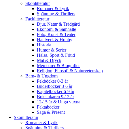
Skönlitteratur
Romaner & Lyrik
Spänning & Thrillers
Facklitteratur
Djur, Natur & Trädgård
Ekonomi & Samhälle
Foto, Konst & Teater
Hantverk & Hobby
Historia
Humor & Serier
Hälsa, Sport & Fritid
Mat & Dryck
Memoarer & Biografier
Religion, Filosofi & Naturvetenskap
Barn- & Ungdom
Pekböcker 0-3 år
Bilderböcker 3-6 år
Kapitelböcker 6-9 år
Bokslukaren 9-12 år
12-15 år & Unga vuxna
Faktaböcker
Saga & Present
Skönlitteratur
Romaner & Lyrik
Spänning & Thrillers