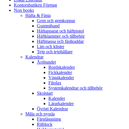
Kontorsbutiken Företag
Non books
Häfta & Fästa
Gem och gemkoppar
Gummiband
Häftapparat och häftpistol
Häftklammer och tillbehör
Häftmassa och fästkuddar
Lim och klister
Tejp och tejphållare
Kalendrar
Årsbundet
Bordskalender
Fickkalender
Väggkalender
Filofax
Systemkalendrar och tillbehör
Skolstart
Kalender
Lärarkalender
Övrigt Kalendrar
Måla och pyssla
Färgläggning
Ritblock