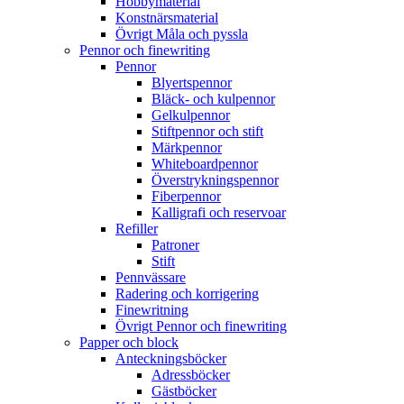
Hobbymaterial
Konstnärsmaterial
Övrigt Måla och pyssla
Pennor och finewriting
Pennor
Blyertspennor
Bläck- och kulpennor
Gelkulpennor
Stiftpennor och stift
Märkpennor
Whiteboardpennor
Överstrykningspennor
Fiberpennor
Kalligrafi och reservoar
Refiller
Patroner
Stift
Pennvässare
Radering och korrigering
Finewritning
Övrigt Pennor och finewriting
Papper och block
Anteckningsböcker
Adressböcker
Gästböcker