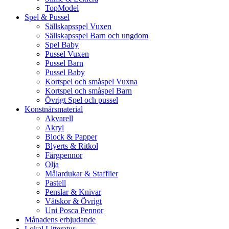
TopModel
Spel & Pussel
Sällskapsspel Vuxen
Sällskapsspel Barn och ungdom
Spel Baby
Pussel Vuxen
Pussel Barn
Pussel Baby
Kortspel och småspel Vuxna
Kortspel och småspel Barn
Övrigt Spel och pussel
Konstnärsmaterial
Akvarell
Akryl
Block & Papper
Blyerts & Ritkol
Färgpennor
Olja
Målardukar & Stafflier
Pastell
Penslar & Knivar
Vätskor & Övrigt
Uni Posca Pennor
Månadens erbjudande
Lokal Litteratur