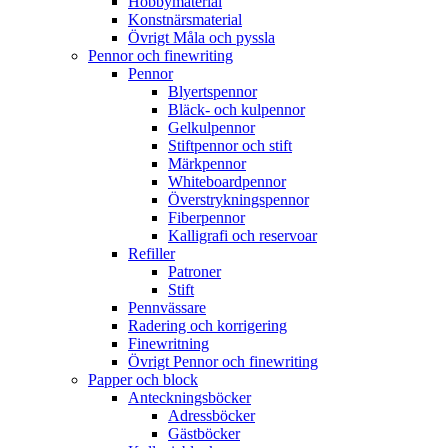
Hobbymaterial
Konstnärsmaterial
Övrigt Måla och pyssla
Pennor och finewriting
Pennor
Blyertspennor
Bläck- och kulpennor
Gelkulpennor
Stiftpennor och stift
Märkpennor
Whiteboardpennor
Överstrykningspennor
Fiberpennor
Kalligrafi och reservoar
Refiller
Patroner
Stift
Pennvässare
Radering och korrigering
Finewritning
Övrigt Pennor och finewriting
Papper och block
Anteckningsböcker
Adressböcker
Gästböcker