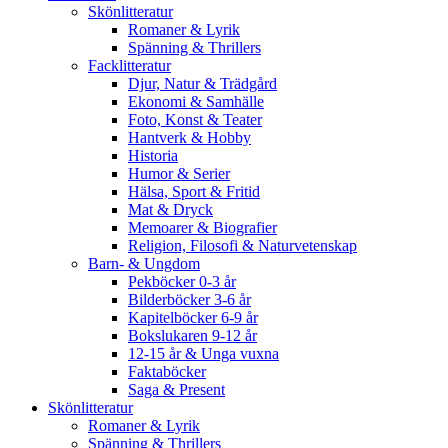
Skönlitteratur
Romaner & Lyrik
Spänning & Thrillers
Facklitteratur
Djur, Natur & Trädgård
Ekonomi & Samhälle
Foto, Konst & Teater
Hantverk & Hobby
Historia
Humor & Serier
Hälsa, Sport & Fritid
Mat & Dryck
Memoarer & Biografier
Religion, Filosofi & Naturvetenskap
Barn- & Ungdom
Pekböcker 0-3 år
Bilderböcker 3-6 år
Kapitelböcker 6-9 år
Bokslukaren 9-12 år
12-15 år & Unga vuxna
Faktaböcker
Saga & Present
Skönlitteratur
Romaner & Lyrik
Spänning & Thrillers