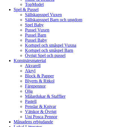
TopModel
Spel & Pussel
Sällskapsspel Vuxen
Sällskapsspel Barn och ungdom
Spel Baby
Pussel Vuxen
Pussel Barn
Pussel Baby
Kortspel och småspel Vuxna
Kortspel och småspel Barn
Övrigt Spel och pussel
Konstnärsmaterial
Akvarell
Akryl
Block & Papper
Blyerts & Ritkol
Färgpennor
Olja
Målardukar & Stafflier
Pastell
Penslar & Knivar
Vätskor & Övrigt
Uni Posca Pennor
Månadens erbjudande
Lokal Litteratur