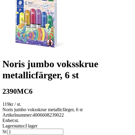
Noris jumbo voksskrue
metallicfärger, 6 st
2390MC6
119
kr
/ st.
Noris jumbo voksskrue metallicfärger, 6 st
Artikelnummer:
4006608239022
Enhet:
st.
Lagerstatus:
I lager
St: