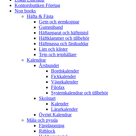
Kontorsbutiken Företag
Non books
Häfta & Fästa
Gem och gemkoppar
Gummiband
Häftapparat och häftpistol
Häftklammer och tillbehör
Häftmassa och fästkuddar
Lim och klister
Tejp och tejphållare
Kalendrar
Årsbundet
Bordskalender
Fickkalender
Väggkalender
Filofax
Systemkalendrar och tillbehör
Skolstart
Kalender
Lärarkalender
Övrigt Kalendrar
Måla och pyssla
Färgläggning
Ritblock