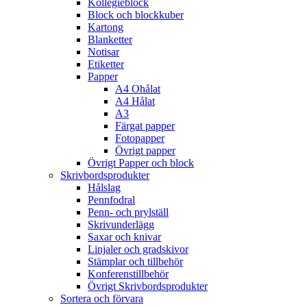
Kollegieblock
Block och blockkuber
Kartong
Blanketter
Notisar
Etiketter
Papper
A4 Ohålat
A4 Hålat
A3
Färgat papper
Fotopapper
Övrigt papper
Övrigt Papper och block
Skrivbordsprodukter
Hålslag
Pennfodral
Penn- och prylställ
Skrivunderlägg
Saxar och knivar
Linjaler och gradskivor
Stämplar och tillbehör
Konferenstillbehör
Övrigt Skrivbordsprodukter
Sortera och förvara