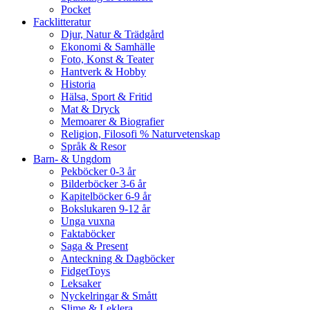
Pocket
Facklitteratur
Djur, Natur & Trädgård
Ekonomi & Samhälle
Foto, Konst & Teater
Hantverk & Hobby
Historia
Hälsa, Sport & Fritid
Mat & Dryck
Memoarer & Biografier
Religion, Filosofi % Naturvetenskap
Språk & Resor
Barn- & Ungdom
Pekböcker 0-3 år
Bilderböcker 3-6 år
Kapitelböcker 6-9 år
Bokslukaren 9-12 år
Unga vuxna
Faktaböcker
Saga & Present
Anteckning & Dagböcker
FidgetToys
Leksaker
Nyckelringar & Smått
Slime & Leklera