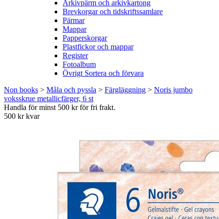
Arkivpärm och arkivkartong
Brevkorgar och tidskriftssamlare
Pärmar
Mappar
Papperskorgar
Plastfickor och mappar
Register
Fotoalbum
Övrigt Sortera och förvara
Non books
>
Måla och pyssla
>
Färgläggning
>
Noris jumbo
voksskrue metallicfärger, 6 st
Handla för minst 500 kr för fri frakt.
500 kr kvar