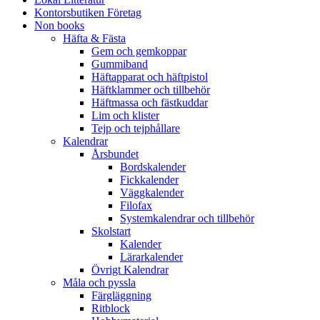
Kontorsbutiken Företag
Non books
Häfta & Fästa
Gem och gemkoppar
Gummiband
Häftapparat och häftpistol
Häftklammer och tillbehör
Häftmassa och fästkuddar
Lim och klister
Tejp och tejphållare
Kalendrar
Årsbundet
Bordskalender
Fickkalender
Väggkalender
Filofax
Systemkalendrar och tillbehör
Skolstart
Kalender
Lärarkalender
Övrigt Kalendrar
Måla och pyssla
Färgläggning
Ritblock