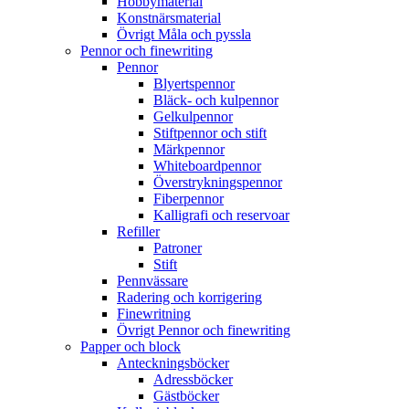
Hobbymaterial
Konstnärsmaterial
Övrigt Måla och pyssla
Pennor och finewriting
Pennor
Blyertspennor
Bläck- och kulpennor
Gelkulpennor
Stiftpennor och stift
Märkpennor
Whiteboardpennor
Överstrykningspennor
Fiberpennor
Kalligrafi och reservoar
Refiller
Patroner
Stift
Pennvässare
Radering och korrigering
Finewritning
Övrigt Pennor och finewriting
Papper och block
Anteckningsböcker
Adressböcker
Gästböcker