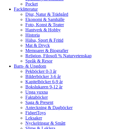
Pocket
Facklitteratur
Djur, Natur & Trädgård
Ekonomi & Samhälle
Foto, Konst & Teater
Hantverk & Hobby
Historia
Hälsa, Sport & Fritid
Mat & Dryck
Memoarer & Biografier
Religion, Filosofi % Naturvetenskap
Språk & Resor
Barn- & Ungdom
Pekböcker 0-3 år
Bilderböcker 3-6 år
Kapitelböcker 6-9 år
Bokslukaren 9-12 år
Unga vuxna
Faktaböcker
Saga & Present
Anteckning & Dagböcker
FidgetToys
Leksaker
Nyckelringar & Smått
Slime & Leklera