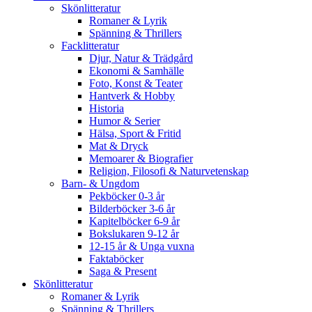
Skönlitteratur
Romaner & Lyrik
Spänning & Thrillers
Facklitteratur
Djur, Natur & Trädgård
Ekonomi & Samhälle
Foto, Konst & Teater
Hantverk & Hobby
Historia
Humor & Serier
Hälsa, Sport & Fritid
Mat & Dryck
Memoarer & Biografier
Religion, Filosofi & Naturvetenskap
Barn- & Ungdom
Pekböcker 0-3 år
Bilderböcker 3-6 år
Kapitelböcker 6-9 år
Bokslukaren 9-12 år
12-15 år & Unga vuxna
Faktaböcker
Saga & Present
Skönlitteratur
Romaner & Lyrik
Spänning & Thrillers