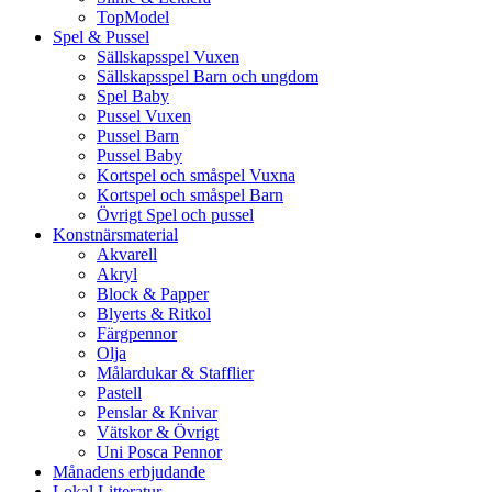
TopModel
Spel & Pussel
Sällskapsspel Vuxen
Sällskapsspel Barn och ungdom
Spel Baby
Pussel Vuxen
Pussel Barn
Pussel Baby
Kortspel och småspel Vuxna
Kortspel och småspel Barn
Övrigt Spel och pussel
Konstnärsmaterial
Akvarell
Akryl
Block & Papper
Blyerts & Ritkol
Färgpennor
Olja
Målardukar & Stafflier
Pastell
Penslar & Knivar
Vätskor & Övrigt
Uni Posca Pennor
Månadens erbjudande
Lokal Litteratur