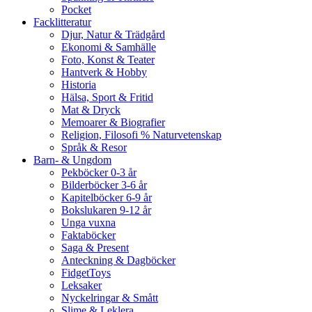
Pocket
Facklitteratur
Djur, Natur & Trädgård
Ekonomi & Samhälle
Foto, Konst & Teater
Hantverk & Hobby
Historia
Hälsa, Sport & Fritid
Mat & Dryck
Memoarer & Biografier
Religion, Filosofi % Naturvetenskap
Språk & Resor
Barn- & Ungdom
Pekböcker 0-3 år
Bilderböcker 3-6 år
Kapitelböcker 6-9 år
Bokslukaren 9-12 år
Unga vuxna
Faktaböcker
Saga & Present
Anteckning & Dagböcker
FidgetToys
Leksaker
Nyckelringar & Smått
Slime & Leklera