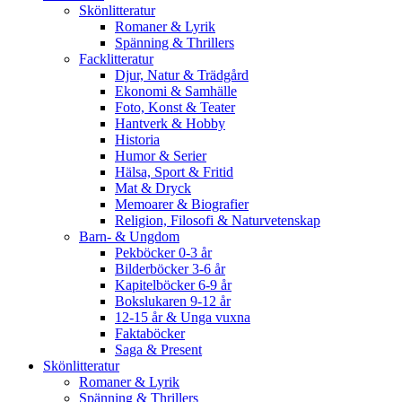
Skönlitteratur
Romaner & Lyrik
Spänning & Thrillers
Facklitteratur
Djur, Natur & Trädgård
Ekonomi & Samhälle
Foto, Konst & Teater
Hantverk & Hobby
Historia
Humor & Serier
Hälsa, Sport & Fritid
Mat & Dryck
Memoarer & Biografier
Religion, Filosofi & Naturvetenskap
Barn- & Ungdom
Pekböcker 0-3 år
Bilderböcker 3-6 år
Kapitelböcker 6-9 år
Bokslukaren 9-12 år
12-15 år & Unga vuxna
Faktaböcker
Saga & Present
Skönlitteratur
Romaner & Lyrik
Spänning & Thrillers