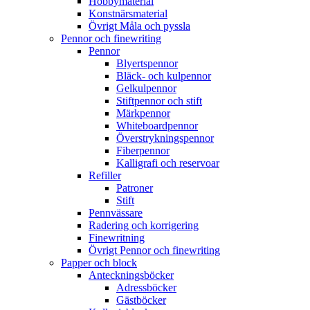
Hobbymaterial
Konstnärsmaterial
Övrigt Måla och pyssla
Pennor och finewriting
Pennor
Blyertspennor
Bläck- och kulpennor
Gelkulpennor
Stiftpennor och stift
Märkpennor
Whiteboardpennor
Överstrykningspennor
Fiberpennor
Kalligrafi och reservoar
Refiller
Patroner
Stift
Pennvässare
Radering och korrigering
Finewritning
Övrigt Pennor och finewriting
Papper och block
Anteckningsböcker
Adressböcker
Gästböcker