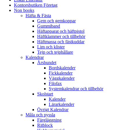
Kontorsbutiken Företag
Non books
Häfta & Fästa
Gem och gemkoppar
Gummiband
Häftapparat och häftpistol
Häftklammer och tillbehör
Häftmassa och fästkuddar
Lim och klister
Tejp och tejphållare
Kalendrar
Årsbundet
Bordskalender
Fickkalender
Väggkalender
Filofax
Systemkalendrar och tillbehör
Skolstart
Kalender
Lärarkalender
Övrigt Kalendrar
Måla och pyssla
Färgläggning
Ritblock