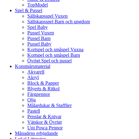
TopModel
Spel & Pussel
Sällskapsspel Vuxen
Sällskapsspel Barn och ungdom
Spel Baby
Pussel Vuxen
Pussel Barn
Pussel Baby
Kortspel och småspel Vuxna
Kortspel och småspel Barn
Övrigt Spel och pussel
Konstnärsmaterial
Akvarell
Akryl
Block & Papper
Blyerts & Ritkol
Färgpennor
Olja
Målardukar & Stafflier
Pastell
Penslar & Knivar
Vätskor & Övrigt
Uni Posca Pennor
Månadens erbjudande
Lokal Litteratur