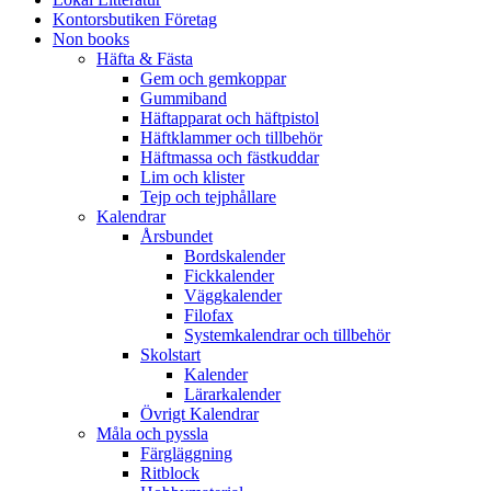
Kontorsbutiken Företag
Non books
Häfta & Fästa
Gem och gemkoppar
Gummiband
Häftapparat och häftpistol
Häftklammer och tillbehör
Häftmassa och fästkuddar
Lim och klister
Tejp och tejphållare
Kalendrar
Årsbundet
Bordskalender
Fickkalender
Väggkalender
Filofax
Systemkalendrar och tillbehör
Skolstart
Kalender
Lärarkalender
Övrigt Kalendrar
Måla och pyssla
Färgläggning
Ritblock