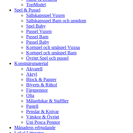
TopModel
Spel & Pussel
Sällskapsspel Vuxen
Sällskapsspel Barn och ungdom
Spel Baby
Pussel Vuxen
Pussel Barn
Pussel Baby
Kortspel och småspel Vuxna
Kortspel och småspel Barn
Övrigt Spel och pussel
Konstnärsmaterial
Akvarell
Akryl
Block & Papper
Blyerts & Ritkol
Färgpennor
Olja
Målardukar & Stafflier
Pastell
Penslar & Knivar
Vätskor & Övrigt
Uni Posca Pennor
Månadens erbjudande
Lokal Litteratur