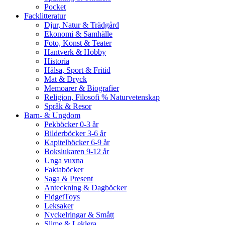
Pocket
Facklitteratur
Djur, Natur & Trädgård
Ekonomi & Samhälle
Foto, Konst & Teater
Hantverk & Hobby
Historia
Hälsa, Sport & Fritid
Mat & Dryck
Memoarer & Biografier
Religion, Filosofi % Naturvetenskap
Språk & Resor
Barn- & Ungdom
Pekböcker 0-3 år
Bilderböcker 3-6 år
Kapitelböcker 6-9 år
Bokslukaren 9-12 år
Unga vuxna
Faktaböcker
Saga & Present
Anteckning & Dagböcker
FidgetToys
Leksaker
Nyckelringar & Smått
Slime & Leklera