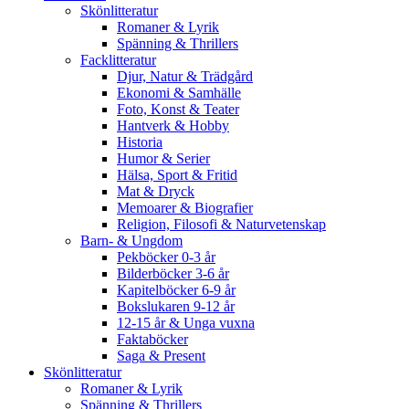
Skönlitteratur
Romaner & Lyrik
Spänning & Thrillers
Facklitteratur
Djur, Natur & Trädgård
Ekonomi & Samhälle
Foto, Konst & Teater
Hantverk & Hobby
Historia
Humor & Serier
Hälsa, Sport & Fritid
Mat & Dryck
Memoarer & Biografier
Religion, Filosofi & Naturvetenskap
Barn- & Ungdom
Pekböcker 0-3 år
Bilderböcker 3-6 år
Kapitelböcker 6-9 år
Bokslukaren 9-12 år
12-15 år & Unga vuxna
Faktaböcker
Saga & Present
Skönlitteratur
Romaner & Lyrik
Spänning & Thrillers