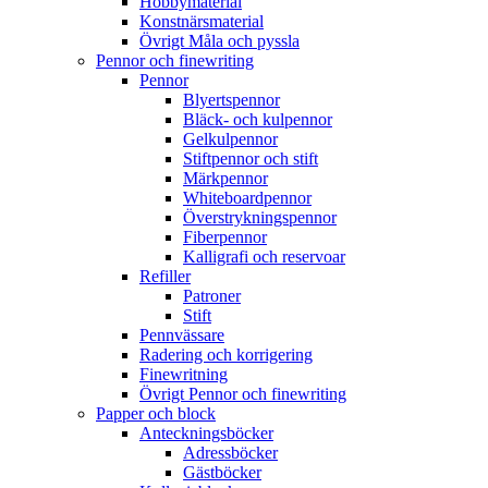
Hobbymaterial
Konstnärsmaterial
Övrigt Måla och pyssla
Pennor och finewriting
Pennor
Blyertspennor
Bläck- och kulpennor
Gelkulpennor
Stiftpennor och stift
Märkpennor
Whiteboardpennor
Överstrykningspennor
Fiberpennor
Kalligrafi och reservoar
Refiller
Patroner
Stift
Pennvässare
Radering och korrigering
Finewritning
Övrigt Pennor och finewriting
Papper och block
Anteckningsböcker
Adressböcker
Gästböcker