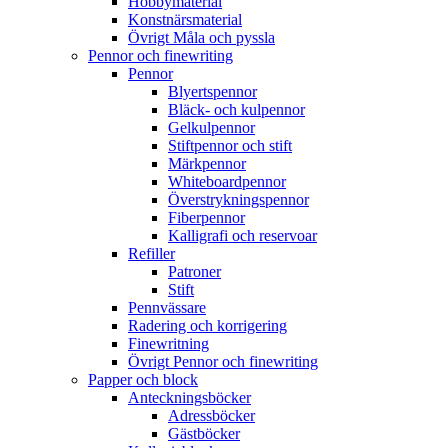
Hobbymaterial
Konstnärsmaterial
Övrigt Måla och pyssla
Pennor och finewriting
Pennor
Blyertspennor
Bläck- och kulpennor
Gelkulpennor
Stiftpennor och stift
Märkpennor
Whiteboardpennor
Överstrykningspennor
Fiberpennor
Kalligrafi och reservoar
Refiller
Patroner
Stift
Pennvässare
Radering och korrigering
Finewritning
Övrigt Pennor och finewriting
Papper och block
Anteckningsböcker
Adressböcker
Gästböcker