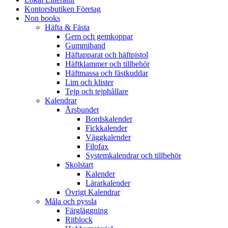
Kontorsbutiken Företag
Non books
Häfta & Fästa
Gem och gemkoppar
Gummiband
Häftapparat och häftpistol
Häftklammer och tillbehör
Häftmassa och fästkuddar
Lim och klister
Tejp och tejphållare
Kalendrar
Årsbundet
Bordskalender
Fickkalender
Väggkalender
Filofax
Systemkalendrar och tillbehör
Skolstart
Kalender
Lärarkalender
Övrigt Kalendrar
Måla och pyssla
Färgläggning
Ritblock