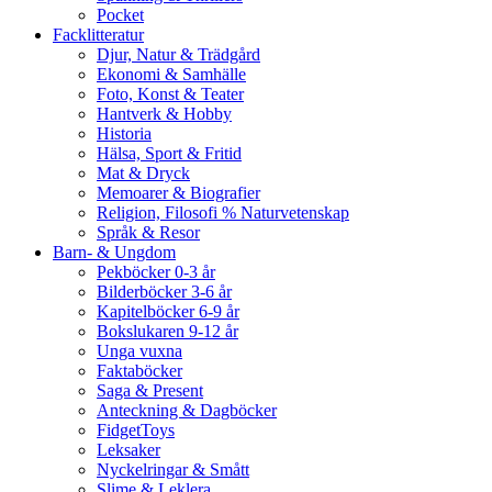
Pocket
Facklitteratur
Djur, Natur & Trädgård
Ekonomi & Samhälle
Foto, Konst & Teater
Hantverk & Hobby
Historia
Hälsa, Sport & Fritid
Mat & Dryck
Memoarer & Biografier
Religion, Filosofi % Naturvetenskap
Språk & Resor
Barn- & Ungdom
Pekböcker 0-3 år
Bilderböcker 3-6 år
Kapitelböcker 6-9 år
Bokslukaren 9-12 år
Unga vuxna
Faktaböcker
Saga & Present
Anteckning & Dagböcker
FidgetToys
Leksaker
Nyckelringar & Smått
Slime & Leklera