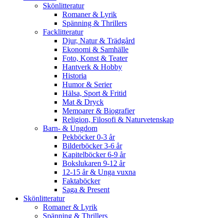
Skönlitteratur
Romaner & Lyrik
Spänning & Thrillers
Facklitteratur
Djur, Natur & Trädgård
Ekonomi & Samhälle
Foto, Konst & Teater
Hantverk & Hobby
Historia
Humor & Serier
Hälsa, Sport & Fritid
Mat & Dryck
Memoarer & Biografier
Religion, Filosofi & Naturvetenskap
Barn- & Ungdom
Pekböcker 0-3 år
Bilderböcker 3-6 år
Kapitelböcker 6-9 år
Bokslukaren 9-12 år
12-15 år & Unga vuxna
Faktaböcker
Saga & Present
Skönlitteratur
Romaner & Lyrik
Spänning & Thrillers