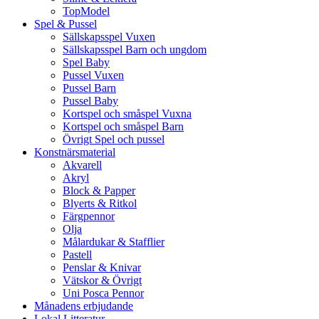
TopModel
Spel & Pussel
Sällskapsspel Vuxen
Sällskapsspel Barn och ungdom
Spel Baby
Pussel Vuxen
Pussel Barn
Pussel Baby
Kortspel och småspel Vuxna
Kortspel och småspel Barn
Övrigt Spel och pussel
Konstnärsmaterial
Akvarell
Akryl
Block & Papper
Blyerts & Ritkol
Färgpennor
Olja
Målardukar & Stafflier
Pastell
Penslar & Knivar
Vätskor & Övrigt
Uni Posca Pennor
Månadens erbjudande
Lokal Litteratur