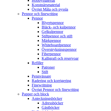
Hobbymaterial
Konstnärsmaterial
Övrigt Måla och pyssla
Pennor och finewriting
Pennor
Blyertspennor
Bläck- och kulpennor
Gelkulpennor
Stiftpennor och stift
Märkpennor
Whiteboardpennor
Överstrykningspennor
Fiberpennor
Kalligrafi och reservoar
Refiller
Patroner
Stift
Pennvässare
Radering och korrigering
Finewritning
Övrigt Pennor och finewriting
Papper och block
Anteckningsböcker
Adressböcker
Gästböcker