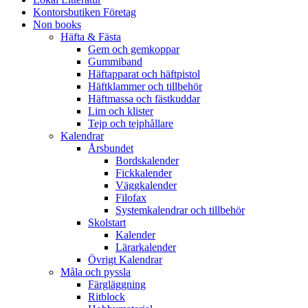
Kontorsbutiken Företag
Non books
Häfta & Fästa
Gem och gemkoppar
Gummiband
Häftapparat och häftpistol
Häftklammer och tillbehör
Häftmassa och fästkuddar
Lim och klister
Tejp och tejphållare
Kalendrar
Årsbundet
Bordskalender
Fickkalender
Väggkalender
Filofax
Systemkalendrar och tillbehör
Skolstart
Kalender
Lärarkalender
Övrigt Kalendrar
Måla och pyssla
Färgläggning
Ritblock