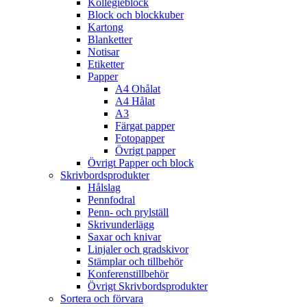
Kollegieblock
Block och blockkuber
Kartong
Blanketter
Notisar
Etiketter
Papper
A4 Ohålat
A4 Hålat
A3
Färgat papper
Fotopapper
Övrigt papper
Övrigt Papper och block
Skrivbordsprodukter
Hålslag
Pennfodral
Penn- och prylställ
Skrivunderlägg
Saxar och knivar
Linjaler och gradskivor
Stämplar och tillbehör
Konferenstillbehör
Övrigt Skrivbordsprodukter
Sortera och förvara