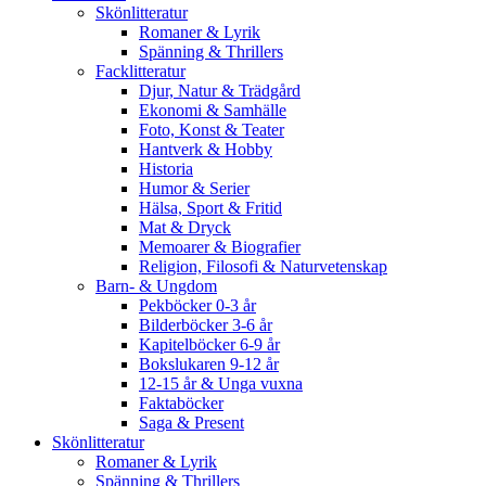
Skönlitteratur
Romaner & Lyrik
Spänning & Thrillers
Facklitteratur
Djur, Natur & Trädgård
Ekonomi & Samhälle
Foto, Konst & Teater
Hantverk & Hobby
Historia
Humor & Serier
Hälsa, Sport & Fritid
Mat & Dryck
Memoarer & Biografier
Religion, Filosofi & Naturvetenskap
Barn- & Ungdom
Pekböcker 0-3 år
Bilderböcker 3-6 år
Kapitelböcker 6-9 år
Bokslukaren 9-12 år
12-15 år & Unga vuxna
Faktaböcker
Saga & Present
Skönlitteratur
Romaner & Lyrik
Spänning & Thrillers