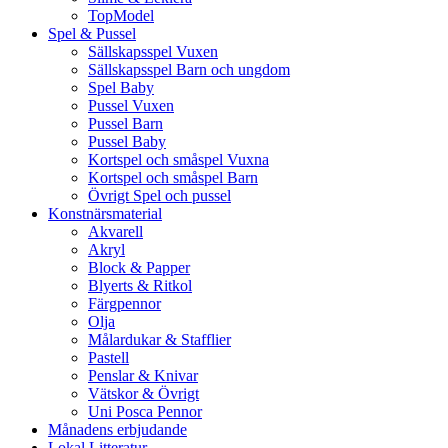
TopModel
Spel & Pussel
Sällskapsspel Vuxen
Sällskapsspel Barn och ungdom
Spel Baby
Pussel Vuxen
Pussel Barn
Pussel Baby
Kortspel och småspel Vuxna
Kortspel och småspel Barn
Övrigt Spel och pussel
Konstnärsmaterial
Akvarell
Akryl
Block & Papper
Blyerts & Ritkol
Färgpennor
Olja
Målardukar & Stafflier
Pastell
Penslar & Knivar
Vätskor & Övrigt
Uni Posca Pennor
Månadens erbjudande
Lokal Litteratur