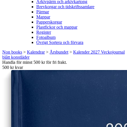
Arkivpärm och arkivkartong
Brevkorgar och tidskriftssamlare
Pärmar
Mappar
Papperskorgar
Plastfickor och mappar
Register
Fotoalbum
Övrigt Sortera och förvara
Non books
>
Kalendrar
>
Årsbundet
>
Kalender 2027 Veckojournal
blått konstläder
Handla för minst 500 kr för fri frakt.
500 kr kvar