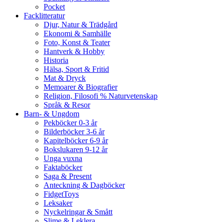
Pocket
Facklitteratur
Djur, Natur & Trädgård
Ekonomi & Samhälle
Foto, Konst & Teater
Hantverk & Hobby
Historia
Hälsa, Sport & Fritid
Mat & Dryck
Memoarer & Biografier
Religion, Filosofi % Naturvetenskap
Språk & Resor
Barn- & Ungdom
Pekböcker 0-3 år
Bilderböcker 3-6 år
Kapitelböcker 6-9 år
Bokslukaren 9-12 år
Unga vuxna
Faktaböcker
Saga & Present
Anteckning & Dagböcker
FidgetToys
Leksaker
Nyckelringar & Smått
Slime & Leklera