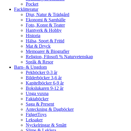
Pocket
Facklitteratur
Djur, Natur & Trädgård
Ekonomi & Samhälle
Foto, Konst & Teater
Hantverk & Hobby
Historia
Hälsa, Sport & Fritid
Mat & Dryck
Memoarer & Biografier
Religion, Filosofi % Naturvetenskap
Språk & Resor
Barn- & Ungdom
Pekböcker 0-3 år
Bilderböcker 3-6 år
Kapitelböcker 6-9 år
Bokslukaren 9-12 år
Unga vuxna
Faktaböcker
Saga & Present
Anteckning & Dagböcker
FidgetToys
Leksaker
Nyckelringar & Smått
Slime & Leklera