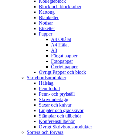
Kollegieblock
Block och blockkuber
Kartong
Blanketter
Notisar
Etiketter
Papper
A4 Ohålat
A4 Hålat
A3
Färgat papper
Fotopapper
Övrigt papper
Övrigt Papper och block
Skrivbordsprodukter
Hålslag
Pennfodral
Penn- och prylställ
Skrivunderlägg
Saxar och knivar
Linjaler och gradskivor
Stämplar och tillbehör
Konferenstillbehör
Övrigt Skrivbordsprodukter
Sortera och förvara