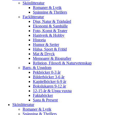
Skönlitteratur
Romaner & Lyrik
Spänning & Thrillers
Facklitteratur
Djur, Natur & Trädgård
Ekonomi & Samhälle
Foto, Konst & Teater
Hantverk & Hobby
Historia
Humor & Serier
Hälsa, Sport & Fritid
Mat & Dryck
Memoarer & Biografier
Religion, Filosofi & Naturvetenskap
Barn- & Ungdom
Pekböcker 0-3 år
Bilderböcker 3-6 år
Kapitelböcker 6-9 år
Bokslukaren 9-12 år
12-15 år & Unga vuxna
Faktaböcker
Saga & Present
Skönlitteratur
Romaner & Lyrik
Spänning & Thrillers