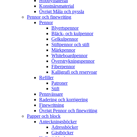
Hobbymaterial
Konstnärsmaterial
Övrigt Måla och pyssla
Pennor och finewriting
Pennor
Blyertspennor
Bläck- och kulpennor
Gelkulpennor
Stiftpennor och stift
Märkpennor
Whiteboardpennor
Överstrykningspennor
Fiberpennor
Kalligrafi och reservoar
Refiller
Patroner
Stift
Pennvässare
Radering och korrigering
Finewritning
Övrigt Pennor och finewriting
Papper och block
Anteckningsböcker
Adressböcker
Gästböcker