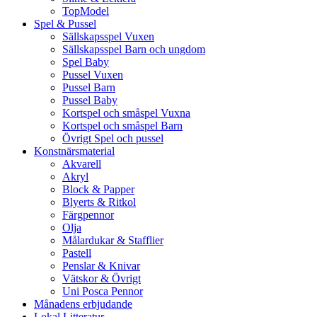
TopModel
Spel & Pussel
Sällskapsspel Vuxen
Sällskapsspel Barn och ungdom
Spel Baby
Pussel Vuxen
Pussel Barn
Pussel Baby
Kortspel och småspel Vuxna
Kortspel och småspel Barn
Övrigt Spel och pussel
Konstnärsmaterial
Akvarell
Akryl
Block & Papper
Blyerts & Ritkol
Färgpennor
Olja
Målardukar & Stafflier
Pastell
Penslar & Knivar
Vätskor & Övrigt
Uni Posca Pennor
Månadens erbjudande
Lokal Litteratur