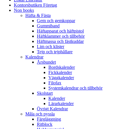
Kontorsbutiken Företag
Non books
Häfta & Fästa
Gem och gemkoppar
Gummiband
Häftapparat och häftpistol
Häftklammer och tillbehör
Häftmassa och fästkuddar
Lim och klister
Tejp och tejphållare
Kalendrar
Årsbundet
Bordskalender
Fickkalender
Väggkalender
Filofax
Systemkalendrar och tillbehör
Skolstart
Kalender
Lärarkalender
Övrigt Kalendrar
Måla och pyssla
Färgläggning
Ritblock