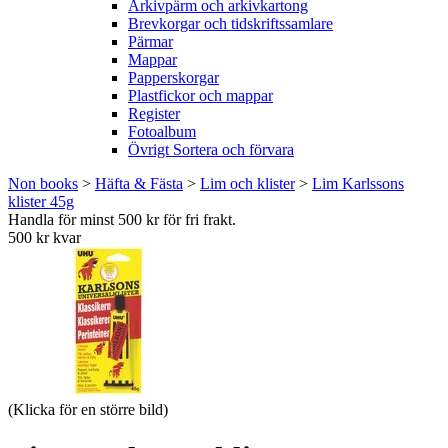
Arkivpärm och arkivkartong
Brevkorgar och tidskriftssamlare
Pärmar
Mappar
Papperskorgar
Plastfickor och mappar
Register
Fotoalbum
Övrigt Sortera och förvara
Non books
>
Häfta & Fästa
>
Lim och klister
>
Lim Karlssons
klister 45g
Handla för minst 500 kr för fri frakt.
500 kr kvar
(Klicka för en större bild)