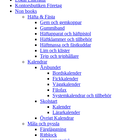
Kontorsbutiken Företag
Non books
Häfta & Fästa
Gem och gemkoppar
Gummiband
Häftapparat och häftpistol
Häftklammer och tillbehör
Häftmassa och fästkuddar
Lim och klister
Tejp och tejphållare
Kalendrar
Årsbundet
Bordskalender
Fickkalender
Väggkalender
Filofax
Systemkalendrar och tillbehör
Skolstart
Kalender
Lärarkalender
Övrigt Kalendrar
Måla och pyssla
Färgläggning
Ritblock