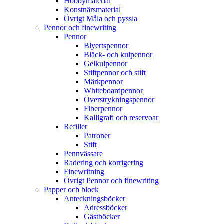
Hobbymaterial
Konstnärsmaterial
Övrigt Måla och pyssla
Pennor och finewriting
Pennor
Blyertspennor
Bläck- och kulpennor
Gelkulpennor
Stiftpennor och stift
Märkpennor
Whiteboardpennor
Överstrykningspennor
Fiberpennor
Kalligrafi och reservoar
Refiller
Patroner
Stift
Pennvässare
Radering och korrigering
Finewritning
Övrigt Pennor och finewriting
Papper och block
Anteckningsböcker
Adressböcker
Gästböcker