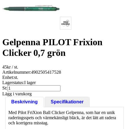
Gelpenna PILOT Frixion
Clicker 0,7 grön
45
kr
/ st.
Artikelnummer:
4902505417528
Enhet:
st.
Lagerstatus:
I lager
St:
Lägg i varukorg
Beskrivning
Specifikationer
Med Pilot FriXion Ball Clicker Gelpenna, som har en unik
raderingsspets och värmekänsligt bläck, är det lätt att radera
och korrigera misstag.