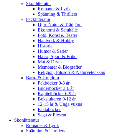
Skönlitteratur
Romaner & Lyrik
Spänning & Thrillers
Facklitteratur
Djur, Natur & Trädgård
Ekonomi & Samhälle
Foto, Konst & Teater
Hantverk & Hobby
Historia
Humor & Serier
Hälsa, Sport & Fritid
Mat & Dryck
Memoarer & Biografier
Religion, Filosofi & Naturvetenskap
Barn- & Ungdom
Pekböcker 0-3 år
Bilderböcker 3-6 år
Kapitelböcker 6-9 år
Bokslukaren 9-12 år
12-15 år & Unga vuxna
Faktaböcker
Saga & Present
Skönlitteratur
Romaner & Lyrik
Spänning & Thrillers