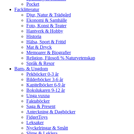
Pocket
Facklitteratur
Djur, Natur & Trädgård
Ekonomi & Samhälle
Foto, Konst & Teater
Hantverk & Hobby
Historia
Hälsa, Sport & Fritid
Mat & Dryck
Memoarer & Biografier
Religion, Filosofi % Naturvetenskap
Språk & Resor
Barn- & Ungdom
Pekböcker 0-3 år
Bilderböcker 3-6 år
Kapitelböcker 6-9 år
Bokslukaren 9-12 år
Unga vuxna
Faktaböcker
Saga & Present
Anteckning & Dagböcker
FidgetToys
Leksaker
Nyckelringar & Smått
Slime & Leklera