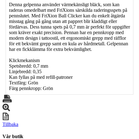
Denna gelpenna använder värmekänsligt bläck, som kan
raderas omedelbart med FriXions särskilda raderingsspets på
pennslutet. Med FriXion Ball Clicker kan du enkelt åtgärda
misstag gång på gång utan att pappret blir kladdigt eller
fördärvas. Dess tunna spets på 0,7 mm är perfekt för uppgifter
som kräver exakt precision. Pennan har en pennkropp med
modern design i tattoostil, ett ergonomiskt grepp med räfflor
för ett bekvämt grepp samt en kula av hårdmetall. Gelpennan
har en fickklämma för extra bekvämlighet.
Klickmekanism
Spetsbredd: 0,7 mm
Linjebredd: 0,35
Kan fyllas på med refill-patroner
Textfärg: Grön
Färg pennkropp: Grön
Tillbaka
Vår butik