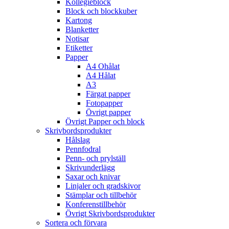
Kollegieblock
Block och blockkuber
Kartong
Blanketter
Notisar
Etiketter
Papper
A4 Ohålat
A4 Hålat
A3
Färgat papper
Fotopapper
Övrigt papper
Övrigt Papper och block
Skrivbordsprodukter
Hålslag
Pennfodral
Penn- och prylställ
Skrivunderlägg
Saxar och knivar
Linjaler och gradskivor
Stämplar och tillbehör
Konferenstillbehör
Övrigt Skrivbordsprodukter
Sortera och förvara