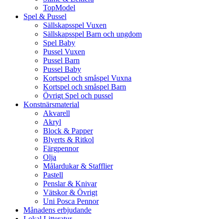
TopModel
Spel & Pussel
Sällskapsspel Vuxen
Sällskapsspel Barn och ungdom
Spel Baby
Pussel Vuxen
Pussel Barn
Pussel Baby
Kortspel och småspel Vuxna
Kortspel och småspel Barn
Övrigt Spel och pussel
Konstnärsmaterial
Akvarell
Akryl
Block & Papper
Blyerts & Ritkol
Färgpennor
Olja
Målardukar & Stafflier
Pastell
Penslar & Knivar
Vätskor & Övrigt
Uni Posca Pennor
Månadens erbjudande
Lokal Litteratur