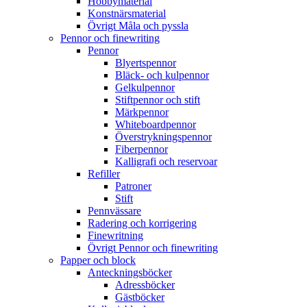
Hobbymaterial
Konstnärsmaterial
Övrigt Måla och pyssla
Pennor och finewriting
Pennor
Blyertspennor
Bläck- och kulpennor
Gelkulpennor
Stiftpennor och stift
Märkpennor
Whiteboardpennor
Överstrykningspennor
Fiberpennor
Kalligrafi och reservoar
Refiller
Patroner
Stift
Pennvässare
Radering och korrigering
Finewritning
Övrigt Pennor och finewriting
Papper och block
Anteckningsböcker
Adressböcker
Gästböcker