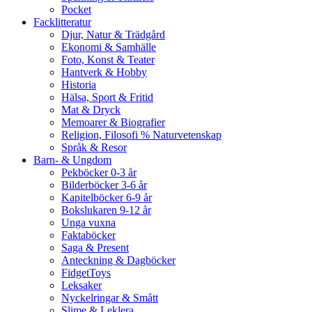
Pocket
Facklitteratur
Djur, Natur & Trädgård
Ekonomi & Samhälle
Foto, Konst & Teater
Hantverk & Hobby
Historia
Hälsa, Sport & Fritid
Mat & Dryck
Memoarer & Biografier
Religion, Filosofi % Naturvetenskap
Språk & Resor
Barn- & Ungdom
Pekböcker 0-3 år
Bilderböcker 3-6 år
Kapitelböcker 6-9 år
Bokslukaren 9-12 år
Unga vuxna
Faktaböcker
Saga & Present
Anteckning & Dagböcker
FidgetToys
Leksaker
Nyckelringar & Smått
Slime & Leklera