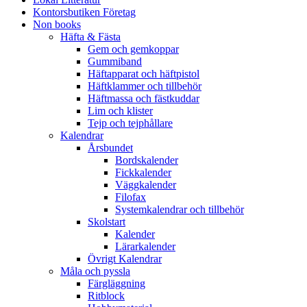
Kontorsbutiken Företag
Non books
Häfta & Fästa
Gem och gemkoppar
Gummiband
Häftapparat och häftpistol
Häftklammer och tillbehör
Häftmassa och fästkuddar
Lim och klister
Tejp och tejphållare
Kalendrar
Årsbundet
Bordskalender
Fickkalender
Väggkalender
Filofax
Systemkalendrar och tillbehör
Skolstart
Kalender
Lärarkalender
Övrigt Kalendrar
Måla och pyssla
Färgläggning
Ritblock