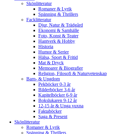
Skönlitteratur
Romaner & Lyrik
Spänning & Thrillers
Facklitteratur
Djur, Natur & Trädgård
Ekonomi & Samhälle
Foto, Konst & Teater
Hantverk & Hobby
Historia
Humor & Serier
Hälsa, Sport & Fritid
Mat & Dryck
Memoarer & Biografier
Religion, Filosofi & Naturvetenskap
Barn- & Ungdom
Pekböcker 0-3 år
Bilderböcker 3-6 år
Kapitelböcker 6-9 år
Bokslukaren 9-12 år
12-15 år & Unga vuxna
Faktaböcker
Saga & Present
Skönlitteratur
Romaner & Lyrik
Spänning & Thrillers