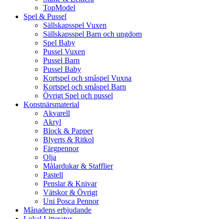
TopModel
Spel & Pussel
Sällskapsspel Vuxen
Sällskapsspel Barn och ungdom
Spel Baby
Pussel Vuxen
Pussel Barn
Pussel Baby
Kortspel och småspel Vuxna
Kortspel och småspel Barn
Övrigt Spel och pussel
Konstnärsmaterial
Akvarell
Akryl
Block & Papper
Blyerts & Ritkol
Färgpennor
Olja
Målardukar & Stafflier
Pastell
Penslar & Knivar
Vätskor & Övrigt
Uni Posca Pennor
Månadens erbjudande
Lokal Litteratur