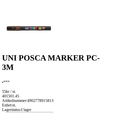
UNI POSCA MARKER PC-
3M
.---
55
kr
/ st.
401501.45
Artikelnummer:
4902778915813
Enhet:
st.
Lagerstatus:
I lager