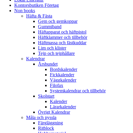
Kontorsbutiken Företag
Non books
Häfta & Fästa
Gem och gemkoppar
Gummiband
Häftapparat och häftpistol
Häftklammer och tillbehör
Häftmassa och fästkuddar
Lim och klister
Tejp och tejphållare
Kalendrar
Årsbundet
Bordskalender
Fickkalender
Väggkalender
Filofax
Systemkalendrar och tillbehör
Skolstart
Kalender
Lärarkalender
Övrigt Kalendrar
Måla och pyssla
Färgläggning
Ritblock