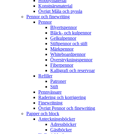
Hobbymaterial
Konstnärsmaterial
Övrigt Måla och pyssla
Pennor och finewriting
Pennor
Blyertspennor
Bläck- och kulpennor
Gelkulpennor
Stiftpennor och stift
Märkpennor
Whiteboardpennor
Överstrykningspennor
Fiberpennor
Kalligrafi och reservoar
Refiller
Patroner
Stift
Pennvässare
Radering och korrigering
Finewritning
Övrigt Pennor och finewriting
Papper och block
Anteckningsböcker
Adressböcker
Gästböcker