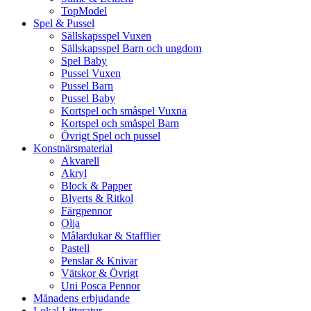
TopModel
Spel & Pussel
Sällskapsspel Vuxen
Sällskapsspel Barn och ungdom
Spel Baby
Pussel Vuxen
Pussel Barn
Pussel Baby
Kortspel och småspel Vuxna
Kortspel och småspel Barn
Övrigt Spel och pussel
Konstnärsmaterial
Akvarell
Akryl
Block & Papper
Blyerts & Ritkol
Färgpennor
Olja
Målardukar & Stafflier
Pastell
Penslar & Knivar
Vätskor & Övrigt
Uni Posca Pennor
Månadens erbjudande
Lokal Litteratur