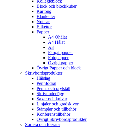
Kollegieblock
Block och blockkuber
Kartong
Blanketter
Notisar
Etiketter
Papper
A4 Ohålat
A4 Hålat
A3
Färgat papper
Fotopapper
Övrigt papper
Övrigt Papper och block
Skrivbordsprodukter
Hålslag
Pennfodral
Penn- och prylställ
Skrivunderlägg
Saxar och knivar
Linjaler och gradskivor
Stämplar och tillbehör
Konferenstillbehör
Övrigt Skrivbordsprodukter
Sortera och förvara