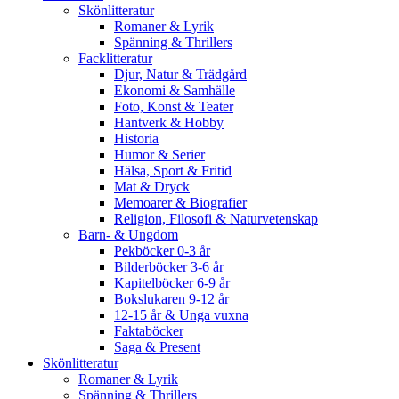
Skönlitteratur
Romaner & Lyrik
Spänning & Thrillers
Facklitteratur
Djur, Natur & Trädgård
Ekonomi & Samhälle
Foto, Konst & Teater
Hantverk & Hobby
Historia
Humor & Serier
Hälsa, Sport & Fritid
Mat & Dryck
Memoarer & Biografier
Religion, Filosofi & Naturvetenskap
Barn- & Ungdom
Pekböcker 0-3 år
Bilderböcker 3-6 år
Kapitelböcker 6-9 år
Bokslukaren 9-12 år
12-15 år & Unga vuxna
Faktaböcker
Saga & Present
Skönlitteratur
Romaner & Lyrik
Spänning & Thrillers