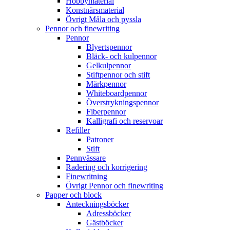
Hobbymaterial
Konstnärsmaterial
Övrigt Måla och pyssla
Pennor och finewriting
Pennor
Blyertspennor
Bläck- och kulpennor
Gelkulpennor
Stiftpennor och stift
Märkpennor
Whiteboardpennor
Överstrykningspennor
Fiberpennor
Kalligrafi och reservoar
Refiller
Patroner
Stift
Pennvässare
Radering och korrigering
Finewritning
Övrigt Pennor och finewriting
Papper och block
Anteckningsböcker
Adressböcker
Gästböcker