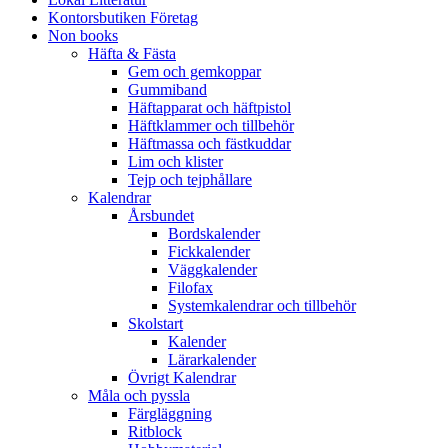
Kontorsbutiken Företag
Non books
Häfta & Fästa
Gem och gemkoppar
Gummiband
Häftapparat och häftpistol
Häftklammer och tillbehör
Häftmassa och fästkuddar
Lim och klister
Tejp och tejphållare
Kalendrar
Årsbundet
Bordskalender
Fickkalender
Väggkalender
Filofax
Systemkalendrar och tillbehör
Skolstart
Kalender
Lärarkalender
Övrigt Kalendrar
Måla och pyssla
Färgläggning
Ritblock