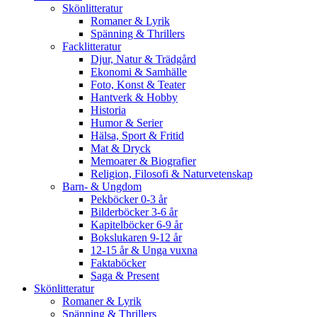
Skönlitteratur
Romaner & Lyrik
Spänning & Thrillers
Facklitteratur
Djur, Natur & Trädgård
Ekonomi & Samhälle
Foto, Konst & Teater
Hantverk & Hobby
Historia
Humor & Serier
Hälsa, Sport & Fritid
Mat & Dryck
Memoarer & Biografier
Religion, Filosofi & Naturvetenskap
Barn- & Ungdom
Pekböcker 0-3 år
Bilderböcker 3-6 år
Kapitelböcker 6-9 år
Bokslukaren 9-12 år
12-15 år & Unga vuxna
Faktaböcker
Saga & Present
Skönlitteratur
Romaner & Lyrik
Spänning & Thrillers