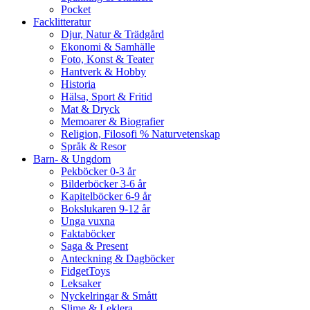
Pocket
Facklitteratur
Djur, Natur & Trädgård
Ekonomi & Samhälle
Foto, Konst & Teater
Hantverk & Hobby
Historia
Hälsa, Sport & Fritid
Mat & Dryck
Memoarer & Biografier
Religion, Filosofi % Naturvetenskap
Språk & Resor
Barn- & Ungdom
Pekböcker 0-3 år
Bilderböcker 3-6 år
Kapitelböcker 6-9 år
Bokslukaren 9-12 år
Unga vuxna
Faktaböcker
Saga & Present
Anteckning & Dagböcker
FidgetToys
Leksaker
Nyckelringar & Smått
Slime & Leklera