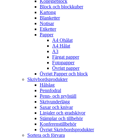
Kollegieblock
Block och blockkuber
Kartong
Blanketter
Notisar
Etiketter
Papper
A4 Ohålat
A4 Hålat
A3
Färgat papper
Fotopapper
Övrigt papper
Övrigt Papper och block
Skrivbordsprodukter
Hålslag
Pennfodral
Penn- och prylställ
Skrivunderlägg
Saxar och knivar
Linjaler och gradskivor
Stämplar och tillbehör
Konferenstillbehör
Övrigt Skrivbordsprodukter
Sortera och förvara