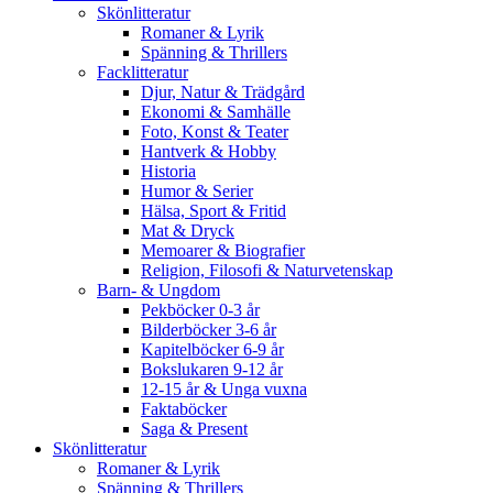
Skönlitteratur
Romaner & Lyrik
Spänning & Thrillers
Facklitteratur
Djur, Natur & Trädgård
Ekonomi & Samhälle
Foto, Konst & Teater
Hantverk & Hobby
Historia
Humor & Serier
Hälsa, Sport & Fritid
Mat & Dryck
Memoarer & Biografier
Religion, Filosofi & Naturvetenskap
Barn- & Ungdom
Pekböcker 0-3 år
Bilderböcker 3-6 år
Kapitelböcker 6-9 år
Bokslukaren 9-12 år
12-15 år & Unga vuxna
Faktaböcker
Saga & Present
Skönlitteratur
Romaner & Lyrik
Spänning & Thrillers