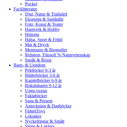
Pocket
Facklitteratur
Djur, Natur & Trädgård
Ekonomi & Samhälle
Foto, Konst & Teater
Hantverk & Hobby
Historia
Hälsa, Sport & Fritid
Mat & Dryck
Memoarer & Biografier
Religion, Filosofi % Naturvetenskap
Språk & Resor
Barn- & Ungdom
Pekböcker 0-3 år
Bilderböcker 3-6 år
Kapitelböcker 6-9 år
Bokslukaren 9-12 år
Unga vuxna
Faktaböcker
Saga & Present
Anteckning & Dagböcker
FidgetToys
Leksaker
Nyckelringar & Smått
Slime & Leklera