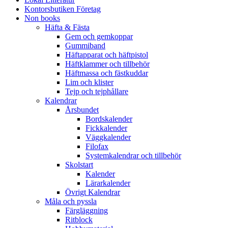
Kontorsbutiken Företag
Non books
Häfta & Fästa
Gem och gemkoppar
Gummiband
Häftapparat och häftpistol
Häftklammer och tillbehör
Häftmassa och fästkuddar
Lim och klister
Tejp och tejphållare
Kalendrar
Årsbundet
Bordskalender
Fickkalender
Väggkalender
Filofax
Systemkalendrar och tillbehör
Skolstart
Kalender
Lärarkalender
Övrigt Kalendrar
Måla och pyssla
Färgläggning
Ritblock