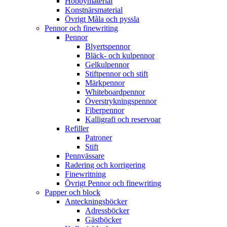
Hobbymaterial
Konstnärsmaterial
Övrigt Måla och pyssla
Pennor och finewriting
Pennor
Blyertspennor
Bläck- och kulpennor
Gelkulpennor
Stiftpennor och stift
Märkpennor
Whiteboardpennor
Överstrykningspennor
Fiberpennor
Kalligrafi och reservoar
Refiller
Patroner
Stift
Pennvässare
Radering och korrigering
Finewritning
Övrigt Pennor och finewriting
Papper och block
Anteckningsböcker
Adressböcker
Gästböcker