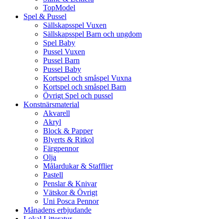
TopModel
Spel & Pussel
Sällskapsspel Vuxen
Sällskapsspel Barn och ungdom
Spel Baby
Pussel Vuxen
Pussel Barn
Pussel Baby
Kortspel och småspel Vuxna
Kortspel och småspel Barn
Övrigt Spel och pussel
Konstnärsmaterial
Akvarell
Akryl
Block & Papper
Blyerts & Ritkol
Färgpennor
Olja
Målardukar & Stafflier
Pastell
Penslar & Knivar
Vätskor & Övrigt
Uni Posca Pennor
Månadens erbjudande
Lokal Litteratur