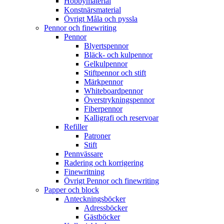
Hobbymaterial
Konstnärsmaterial
Övrigt Måla och pyssla
Pennor och finewriting
Pennor
Blyertspennor
Bläck- och kulpennor
Gelkulpennor
Stiftpennor och stift
Märkpennor
Whiteboardpennor
Överstrykningspennor
Fiberpennor
Kalligrafi och reservoar
Refiller
Patroner
Stift
Pennvässare
Radering och korrigering
Finewritning
Övrigt Pennor och finewriting
Papper och block
Anteckningsböcker
Adressböcker
Gästböcker