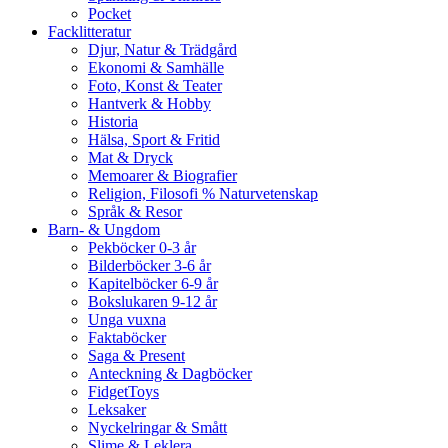
Pocket
Facklitteratur
Djur, Natur & Trädgård
Ekonomi & Samhälle
Foto, Konst & Teater
Hantverk & Hobby
Historia
Hälsa, Sport & Fritid
Mat & Dryck
Memoarer & Biografier
Religion, Filosofi % Naturvetenskap
Språk & Resor
Barn- & Ungdom
Pekböcker 0-3 år
Bilderböcker 3-6 år
Kapitelböcker 6-9 år
Bokslukaren 9-12 år
Unga vuxna
Faktaböcker
Saga & Present
Anteckning & Dagböcker
FidgetToys
Leksaker
Nyckelringar & Smått
Slime & Leklera