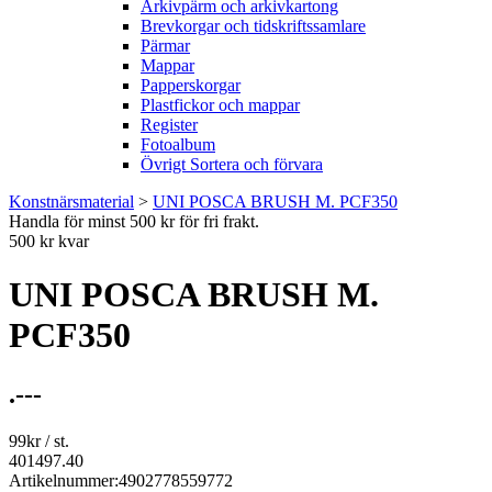
Arkivpärm och arkivkartong
Brevkorgar och tidskriftssamlare
Pärmar
Mappar
Papperskorgar
Plastfickor och mappar
Register
Fotoalbum
Övrigt Sortera och förvara
Konstnärsmaterial
>
UNI POSCA BRUSH M. PCF350
Handla för minst 500 kr för fri frakt.
500 kr kvar
UNI POSCA BRUSH M.
PCF350
.---
99
kr
/ st.
401497.40
Artikelnummer:
4902778559772