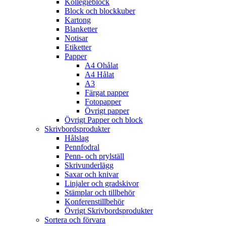
Kollegieblock
Block och blockkuber
Kartong
Blanketter
Notisar
Etiketter
Papper
A4 Ohålat
A4 Hålat
A3
Färgat papper
Fotopapper
Övrigt papper
Övrigt Papper och block
Skrivbordsprodukter
Hålslag
Pennfodral
Penn- och prylställ
Skrivunderlägg
Saxar och knivar
Linjaler och gradskivor
Stämplar och tillbehör
Konferenstillbehör
Övrigt Skrivbordsprodukter
Sortera och förvara