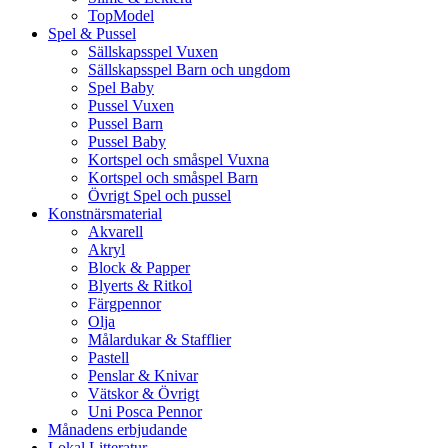
TopModel
Spel & Pussel
Sällskapsspel Vuxen
Sällskapsspel Barn och ungdom
Spel Baby
Pussel Vuxen
Pussel Barn
Pussel Baby
Kortspel och småspel Vuxna
Kortspel och småspel Barn
Övrigt Spel och pussel
Konstnärsmaterial
Akvarell
Akryl
Block & Papper
Blyerts & Ritkol
Färgpennor
Olja
Målardukar & Stafflier
Pastell
Penslar & Knivar
Vätskor & Övrigt
Uni Posca Pennor
Månadens erbjudande
Lokal Litteratur