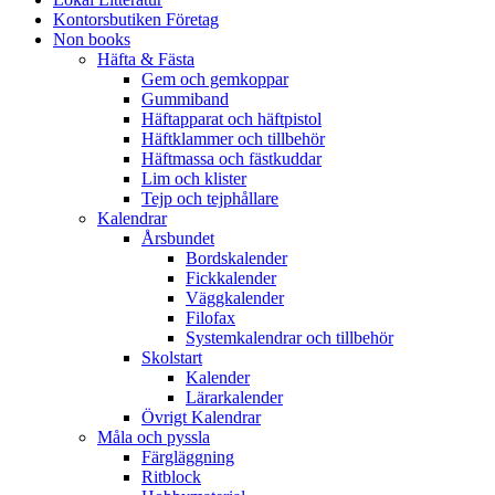
Kontorsbutiken Företag
Non books
Häfta & Fästa
Gem och gemkoppar
Gummiband
Häftapparat och häftpistol
Häftklammer och tillbehör
Häftmassa och fästkuddar
Lim och klister
Tejp och tejphållare
Kalendrar
Årsbundet
Bordskalender
Fickkalender
Väggkalender
Filofax
Systemkalendrar och tillbehör
Skolstart
Kalender
Lärarkalender
Övrigt Kalendrar
Måla och pyssla
Färgläggning
Ritblock