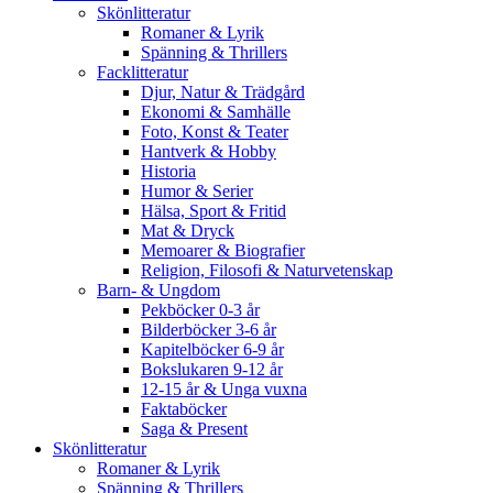
Skönlitteratur
Romaner & Lyrik
Spänning & Thrillers
Facklitteratur
Djur, Natur & Trädgård
Ekonomi & Samhälle
Foto, Konst & Teater
Hantverk & Hobby
Historia
Humor & Serier
Hälsa, Sport & Fritid
Mat & Dryck
Memoarer & Biografier
Religion, Filosofi & Naturvetenskap
Barn- & Ungdom
Pekböcker 0-3 år
Bilderböcker 3-6 år
Kapitelböcker 6-9 år
Bokslukaren 9-12 år
12-15 år & Unga vuxna
Faktaböcker
Saga & Present
Skönlitteratur
Romaner & Lyrik
Spänning & Thrillers