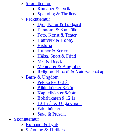
Skönlitteratur
Romaner & Lyrik
Spänning & Thrillers
Facklitteratur
Djur, Natur & Trädgård
Ekonomi & Samhälle
Foto, Konst & Teater
Hantverk & Hobby
Historia
Humor & Serier
Hälsa, Sport & Fritid
Mat & Dryck
Memoarer & Biografier
Religion, Filosofi & Naturvetenskap
Barn- & Ungdom
Pekböcker 0-3 år
Bilderböcker 3-6 år
Kapitelböcker 6-9 år
Bokslukaren 9-12 år
12-15 år & Unga vuxna
Faktaböcker
Saga & Present
Skönlitteratur
Romaner & Lyrik
Spänning & Thrillers