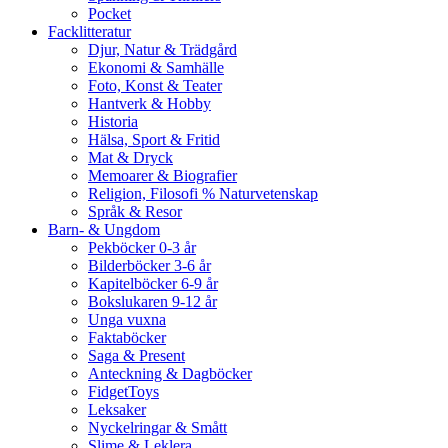
Pocket
Facklitteratur
Djur, Natur & Trädgård
Ekonomi & Samhälle
Foto, Konst & Teater
Hantverk & Hobby
Historia
Hälsa, Sport & Fritid
Mat & Dryck
Memoarer & Biografier
Religion, Filosofi % Naturvetenskap
Språk & Resor
Barn- & Ungdom
Pekböcker 0-3 år
Bilderböcker 3-6 år
Kapitelböcker 6-9 år
Bokslukaren 9-12 år
Unga vuxna
Faktaböcker
Saga & Present
Anteckning & Dagböcker
FidgetToys
Leksaker
Nyckelringar & Smått
Slime & Leklera