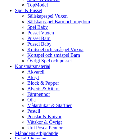
TopModel
Spel & Pussel
Sällskapsspel Vuxen
Sällskapsspel Barn och ungdom
Spel Baby
Pussel Vuxen
Pussel Barn
Pussel Baby
Kortspel och småspel Vuxna
Kortspel och småspel Barn
Övrigt Spel och pussel
Konstnärsmaterial
Akvarell
Akryl
Block & Papper
Blyerts & Ritkol
Färgpennor
Olja
Målardukar & Stafflier
Pastell
Penslar & Knivar
Vätskor & Övrigt
Uni Posca Pennor
Månadens erbjudande
Lokal Litteratur