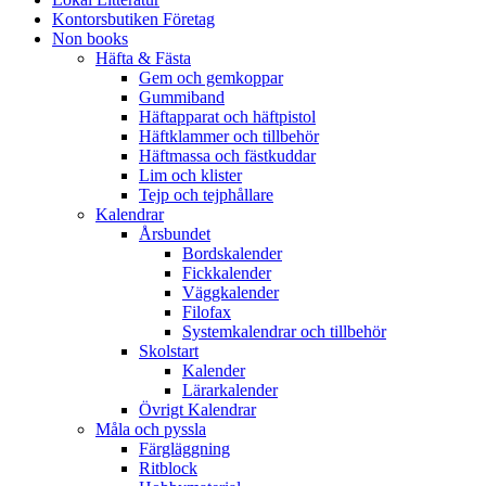
Kontorsbutiken Företag
Non books
Häfta & Fästa
Gem och gemkoppar
Gummiband
Häftapparat och häftpistol
Häftklammer och tillbehör
Häftmassa och fästkuddar
Lim och klister
Tejp och tejphållare
Kalendrar
Årsbundet
Bordskalender
Fickkalender
Väggkalender
Filofax
Systemkalendrar och tillbehör
Skolstart
Kalender
Lärarkalender
Övrigt Kalendrar
Måla och pyssla
Färgläggning
Ritblock