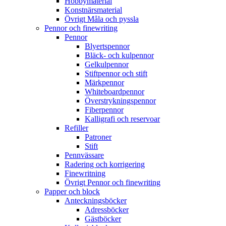
Hobbymaterial
Konstnärsmaterial
Övrigt Måla och pyssla
Pennor och finewriting
Pennor
Blyertspennor
Bläck- och kulpennor
Gelkulpennor
Stiftpennor och stift
Märkpennor
Whiteboardpennor
Överstrykningspennor
Fiberpennor
Kalligrafi och reservoar
Refiller
Patroner
Stift
Pennvässare
Radering och korrigering
Finewritning
Övrigt Pennor och finewriting
Papper och block
Anteckningsböcker
Adressböcker
Gästböcker