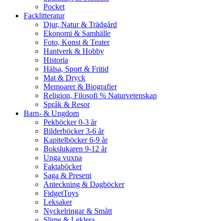
Pocket
Facklitteratur
Djur, Natur & Trädgård
Ekonomi & Samhälle
Foto, Konst & Teater
Hantverk & Hobby
Historia
Hälsa, Sport & Fritid
Mat & Dryck
Memoarer & Biografier
Religion, Filosofi % Naturvetenskap
Språk & Resor
Barn- & Ungdom
Pekböcker 0-3 år
Bilderböcker 3-6 år
Kapitelböcker 6-9 år
Bokslukaren 9-12 år
Unga vuxna
Faktaböcker
Saga & Present
Anteckning & Dagböcker
FidgetToys
Leksaker
Nyckelringar & Smått
Slime & Leklera