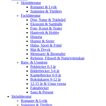
Skönlitteratur
Romaner & Lyrik
Spänning & Thrillers
Facklitteratur
Djur, Natur & Trädgård
Ekonomi & Samhälle
Foto, Konst & Teater
Hantverk & Hobby
Historia
Humor & Serier
Hälsa, Sport & Fritid
Mat & Dryck
Memoarer & Biografier
Religion, Filosofi & Naturvetenskap
Barn- & Ungdom
Pekböcker 0-3 år
Bilderböcker 3-6 år
Kapitelböcker 6-9 år
Bokslukaren 9-12 år
12-15 år & Unga vuxna
Faktaböcker
Saga & Present
Skönlitteratur
Romaner & Lyrik
Spänning & Thrillers