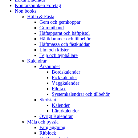
Kontorsbutiken Företag
Non books
Häfta & Fästa
Gem och gemkoppar
Gummiband
Häftapparat och häftpistol
Häftklammer och tillbehör
Häftmassa och fästkuddar
Lim och klister
Tejp och tejphållare
Kalendrar
Årsbundet
Bordskalender
Fickkalender
Väggkalender
Filofax
Systemkalendrar och tillbehör
Skolstart
Kalender
Lärarkalender
Övrigt Kalendrar
Måla och pyssla
Färgläggning
Ritblock