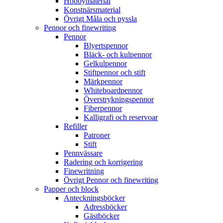
Hobbymaterial
Konstnärsmaterial
Övrigt Måla och pyssla
Pennor och finewriting
Pennor
Blyertspennor
Bläck- och kulpennor
Gelkulpennor
Stiftpennor och stift
Märkpennor
Whiteboardpennor
Överstrykningspennor
Fiberpennor
Kalligrafi och reservoar
Refiller
Patroner
Stift
Pennvässare
Radering och korrigering
Finewritning
Övrigt Pennor och finewriting
Papper och block
Anteckningsböcker
Adressböcker
Gästböcker