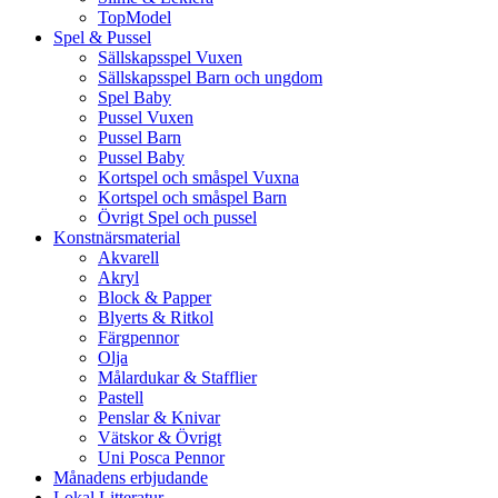
TopModel
Spel & Pussel
Sällskapsspel Vuxen
Sällskapsspel Barn och ungdom
Spel Baby
Pussel Vuxen
Pussel Barn
Pussel Baby
Kortspel och småspel Vuxna
Kortspel och småspel Barn
Övrigt Spel och pussel
Konstnärsmaterial
Akvarell
Akryl
Block & Papper
Blyerts & Ritkol
Färgpennor
Olja
Målardukar & Stafflier
Pastell
Penslar & Knivar
Vätskor & Övrigt
Uni Posca Pennor
Månadens erbjudande
Lokal Litteratur