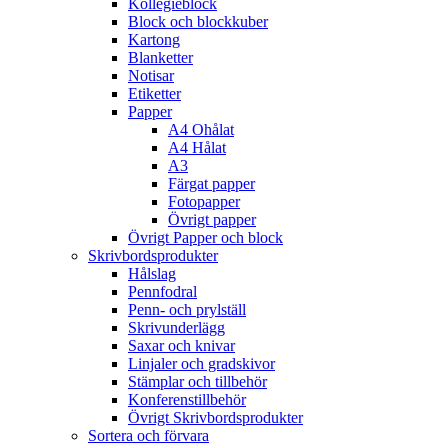
Kollegieblock
Block och blockkuber
Kartong
Blanketter
Notisar
Etiketter
Papper
A4 Ohålat
A4 Hålat
A3
Färgat papper
Fotopapper
Övrigt papper
Övrigt Papper och block
Skrivbordsprodukter
Hålslag
Pennfodral
Penn- och prylställ
Skrivunderlägg
Saxar och knivar
Linjaler och gradskivor
Stämplar och tillbehör
Konferenstillbehör
Övrigt Skrivbordsprodukter
Sortera och förvara