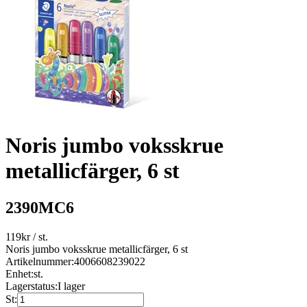
Noris jumbo voksskrue
metallicfärger, 6 st
2390MC6
119
kr
/ st.
Noris jumbo voksskrue metallicfärger, 6 st
Artikelnummer:
4006608239022
Enhet:
st.
Lagerstatus:
I lager
St: