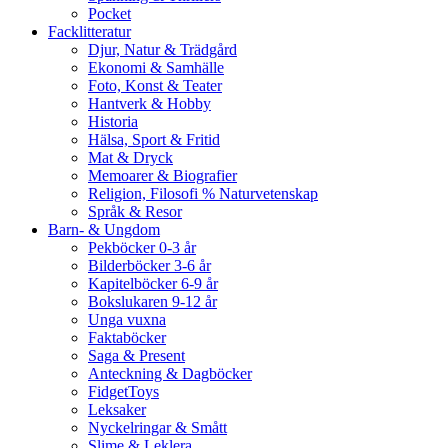
Pocket
Facklitteratur
Djur, Natur & Trädgård
Ekonomi & Samhälle
Foto, Konst & Teater
Hantverk & Hobby
Historia
Hälsa, Sport & Fritid
Mat & Dryck
Memoarer & Biografier
Religion, Filosofi % Naturvetenskap
Språk & Resor
Barn- & Ungdom
Pekböcker 0-3 år
Bilderböcker 3-6 år
Kapitelböcker 6-9 år
Bokslukaren 9-12 år
Unga vuxna
Faktaböcker
Saga & Present
Anteckning & Dagböcker
FidgetToys
Leksaker
Nyckelringar & Smått
Slime & Leklera