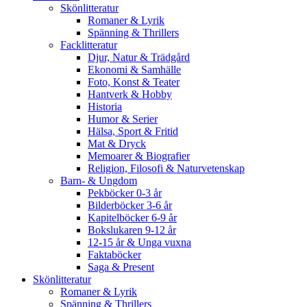
Skönlitteratur
Romaner & Lyrik
Spänning & Thrillers
Facklitteratur
Djur, Natur & Trädgård
Ekonomi & Samhälle
Foto, Konst & Teater
Hantverk & Hobby
Historia
Humor & Serier
Hälsa, Sport & Fritid
Mat & Dryck
Memoarer & Biografier
Religion, Filosofi & Naturvetenskap
Barn- & Ungdom
Pekböcker 0-3 år
Bilderböcker 3-6 år
Kapitelböcker 6-9 år
Bokslukaren 9-12 år
12-15 år & Unga vuxna
Faktaböcker
Saga & Present
Skönlitteratur
Romaner & Lyrik
Spänning & Thrillers