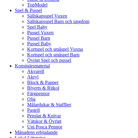
TopModel
Spel & Pussel
Sällskapsspel Vuxen
Sällskapsspel Barn och ungdom
Spel Baby
Pussel Vuxen
Pussel Barn
Pussel Baby
Kortspel och småspel Vuxna
Kortspel och småspel Barn
Övrigt Spel och pussel
Konstnärsmaterial
Akvarell
Akryl
Block & Papper
Blyerts & Ritkol
Färgpennor
Olja
Målardukar & Stafflier
Pastell
Penslar & Knivar
Vätskor & Övrigt
Uni Posca Pennor
Månadens erbjudande
Lokal Litteratur