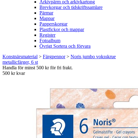
Arkivpärm och arkivkartong
Brevkorgar och tidskriftssamlare
Pärmar
Mappar
Papperskorgar
Plastfickor och mappar
Register
Fotoalbum
Övrigt Sortera och förvara
Konstnärsmaterial
>
Färgpennor
>
Noris jumbo voksskrue
metallicfärger, 6 st
Handla för minst 500 kr för fri frakt.
500 kr kvar