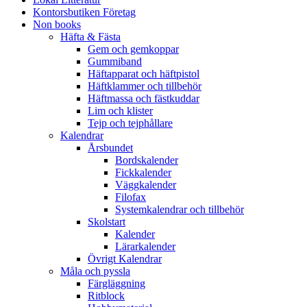
Kontorsbutiken Företag
Non books
Häfta & Fästa
Gem och gemkoppar
Gummiband
Häftapparat och häftpistol
Häftklammer och tillbehör
Häftmassa och fästkuddar
Lim och klister
Tejp och tejphållare
Kalendrar
Årsbundet
Bordskalender
Fickkalender
Väggkalender
Filofax
Systemkalendrar och tillbehör
Skolstart
Kalender
Lärarkalender
Övrigt Kalendrar
Måla och pyssla
Färgläggning
Ritblock