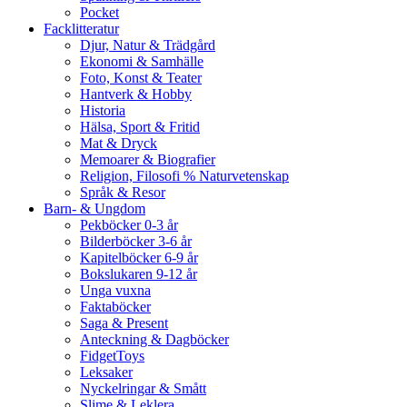
Pocket
Facklitteratur
Djur, Natur & Trädgård
Ekonomi & Samhälle
Foto, Konst & Teater
Hantverk & Hobby
Historia
Hälsa, Sport & Fritid
Mat & Dryck
Memoarer & Biografier
Religion, Filosofi % Naturvetenskap
Språk & Resor
Barn- & Ungdom
Pekböcker 0-3 år
Bilderböcker 3-6 år
Kapitelböcker 6-9 år
Bokslukaren 9-12 år
Unga vuxna
Faktaböcker
Saga & Present
Anteckning & Dagböcker
FidgetToys
Leksaker
Nyckelringar & Smått
Slime & Leklera