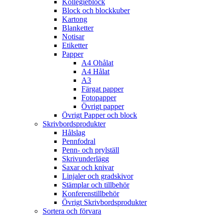
Kollegieblock
Block och blockkuber
Kartong
Blanketter
Notisar
Etiketter
Papper
A4 Ohålat
A4 Hålat
A3
Färgat papper
Fotopapper
Övrigt papper
Övrigt Papper och block
Skrivbordsprodukter
Hålslag
Pennfodral
Penn- och prylställ
Skrivunderlägg
Saxar och knivar
Linjaler och gradskivor
Stämplar och tillbehör
Konferenstillbehör
Övrigt Skrivbordsprodukter
Sortera och förvara