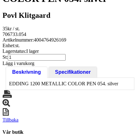
Povl Klitgaard
35
kr
/ st.
706733.054
Artikelnummer:
4004764926169
Enhet:
st.
Lagerstatus:
I lager
St:
Lägg i varukorg
Beskrivning
Specifikationer
EDDING 1200 METALLIC COLOR PEN 054. silver
Tillbaka
Vår butik