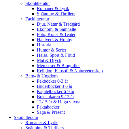
Skönlitteratur
Romaner & Lyrik
Spänning & Thrillers
Facklitteratur
Djur, Natur & Trädgård
Ekonomi & Samhälle
Foto, Konst & Teater
Hantverk & Hobby
Historia
Humor & Serier
Hälsa, Sport & Fritid
Mat & Dryck
Memoarer & Biografier
Religion, Filosofi & Naturvetenskap
Barn- & Ungdom
Pekböcker 0-3 år
Bilderböcker 3-6 år
Kapitelböcker 6-9 år
Bokslukaren 9-12 år
12-15 år & Unga vuxna
Faktaböcker
Saga & Present
Skönlitteratur
Romaner & Lyrik
Spänning & Thrillers