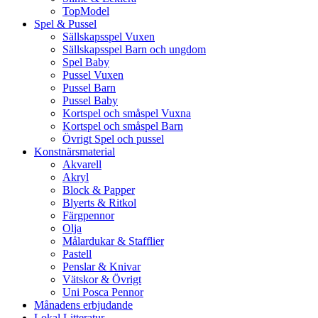
TopModel
Spel & Pussel
Sällskapsspel Vuxen
Sällskapsspel Barn och ungdom
Spel Baby
Pussel Vuxen
Pussel Barn
Pussel Baby
Kortspel och småspel Vuxna
Kortspel och småspel Barn
Övrigt Spel och pussel
Konstnärsmaterial
Akvarell
Akryl
Block & Papper
Blyerts & Ritkol
Färgpennor
Olja
Målardukar & Stafflier
Pastell
Penslar & Knivar
Vätskor & Övrigt
Uni Posca Pennor
Månadens erbjudande
Lokal Litteratur