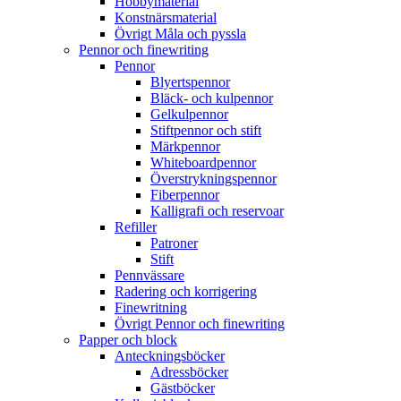
Hobbymaterial
Konstnärsmaterial
Övrigt Måla och pyssla
Pennor och finewriting
Pennor
Blyertspennor
Bläck- och kulpennor
Gelkulpennor
Stiftpennor och stift
Märkpennor
Whiteboardpennor
Överstrykningspennor
Fiberpennor
Kalligrafi och reservoar
Refiller
Patroner
Stift
Pennvässare
Radering och korrigering
Finewritning
Övrigt Pennor och finewriting
Papper och block
Anteckningsböcker
Adressböcker
Gästböcker