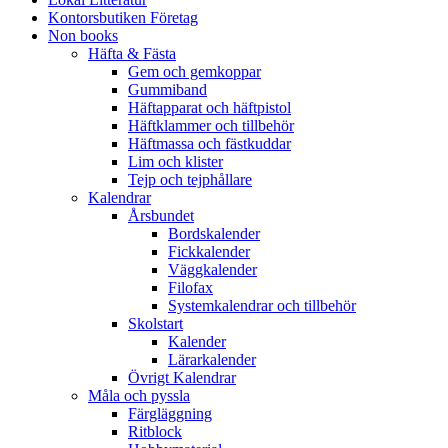
Kontorsbutiken Företag
Non books
Häfta & Fästa
Gem och gemkoppar
Gummiband
Häftapparat och häftpistol
Häftklammer och tillbehör
Häftmassa och fästkuddar
Lim och klister
Tejp och tejphållare
Kalendrar
Årsbundet
Bordskalender
Fickkalender
Väggkalender
Filofax
Systemkalendrar och tillbehör
Skolstart
Kalender
Lärarkalender
Övrigt Kalendrar
Måla och pyssla
Färgläggning
Ritblock