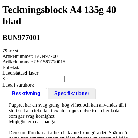
Teckningsblock A4 135g 40
blad
BUN977001
79
kr
/ st.
Artikelnummer: BUN977001
Artikelnummer:
7391587770015
Enhet:
st.
Lagerstatus:
I lager
St:
Lägg i varukorg
Beskrivning
Specifikationer
Pappret har en svag gräng, hög vithet och kan användas till i
stort sett alla tekniker t.ex. den mjuka blyertsen eller kritan
som ger svag kornighet.
Möjligheterna är många.
Den som föredrar att arbeta i akvarell kan göra det. Spänn då