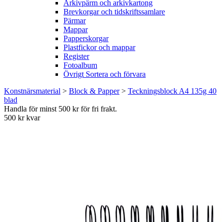
Arkivpärm och arkivkartong
Brevkorgar och tidskriftssamlare
Pärmar
Mappar
Papperskorgar
Plastfickor och mappar
Register
Fotoalbum
Övrigt Sortera och förvara
Konstnärsmaterial
>
Block & Papper
>
Teckningsblock A4 135g 40
blad
Handla för minst 500 kr för fri frakt.
500 kr kvar