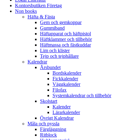
Kontorsbutiken Företag
Non books
Häfta & Fästa
Gem och gemkoppar
Gummiband
Häftapparat och häftpistol
Häftklammer och tillbehör
Häftmassa och fästkuddar
Lim och klister
Tejp och tejphållare
Kalendrar
Årsbundet
Bordskalender
Fickkalender
Väggkalender
Filofax
Systemkalendrar och tillbehör
Skolstart
Kalender
Lärarkalender
Övrigt Kalendrar
Måla och pyssla
Färgläggning
Ritblock