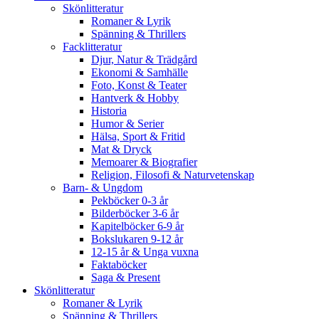
Skönlitteratur
Romaner & Lyrik
Spänning & Thrillers
Facklitteratur
Djur, Natur & Trädgård
Ekonomi & Samhälle
Foto, Konst & Teater
Hantverk & Hobby
Historia
Humor & Serier
Hälsa, Sport & Fritid
Mat & Dryck
Memoarer & Biografier
Religion, Filosofi & Naturvetenskap
Barn- & Ungdom
Pekböcker 0-3 år
Bilderböcker 3-6 år
Kapitelböcker 6-9 år
Bokslukaren 9-12 år
12-15 år & Unga vuxna
Faktaböcker
Saga & Present
Skönlitteratur
Romaner & Lyrik
Spänning & Thrillers