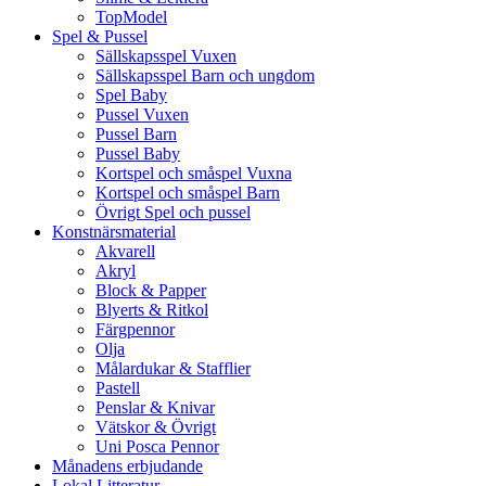
TopModel
Spel & Pussel
Sällskapsspel Vuxen
Sällskapsspel Barn och ungdom
Spel Baby
Pussel Vuxen
Pussel Barn
Pussel Baby
Kortspel och småspel Vuxna
Kortspel och småspel Barn
Övrigt Spel och pussel
Konstnärsmaterial
Akvarell
Akryl
Block & Papper
Blyerts & Ritkol
Färgpennor
Olja
Målardukar & Stafflier
Pastell
Penslar & Knivar
Vätskor & Övrigt
Uni Posca Pennor
Månadens erbjudande
Lokal Litteratur