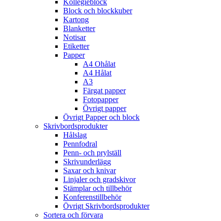
Kollegieblock
Block och blockkuber
Kartong
Blanketter
Notisar
Etiketter
Papper
A4 Ohålat
A4 Hålat
A3
Färgat papper
Fotopapper
Övrigt papper
Övrigt Papper och block
Skrivbordsprodukter
Hålslag
Pennfodral
Penn- och prylställ
Skrivunderlägg
Saxar och knivar
Linjaler och gradskivor
Stämplar och tillbehör
Konferenstillbehör
Övrigt Skrivbordsprodukter
Sortera och förvara