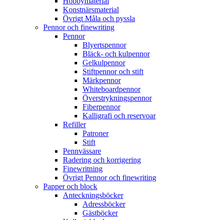
Hobbymaterial
Konstnärsmaterial
Övrigt Måla och pyssla
Pennor och finewriting
Pennor
Blyertspennor
Bläck- och kulpennor
Gelkulpennor
Stiftpennor och stift
Märkpennor
Whiteboardpennor
Överstrykningspennor
Fiberpennor
Kalligrafi och reservoar
Refiller
Patroner
Stift
Pennvässare
Radering och korrigering
Finewritning
Övrigt Pennor och finewriting
Papper och block
Anteckningsböcker
Adressböcker
Gästböcker