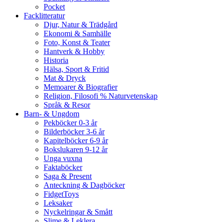
Pocket
Facklitteratur
Djur, Natur & Trädgård
Ekonomi & Samhälle
Foto, Konst & Teater
Hantverk & Hobby
Historia
Hälsa, Sport & Fritid
Mat & Dryck
Memoarer & Biografier
Religion, Filosofi % Naturvetenskap
Språk & Resor
Barn- & Ungdom
Pekböcker 0-3 år
Bilderböcker 3-6 år
Kapitelböcker 6-9 år
Bokslukaren 9-12 år
Unga vuxna
Faktaböcker
Saga & Present
Anteckning & Dagböcker
FidgetToys
Leksaker
Nyckelringar & Smått
Slime & Leklera