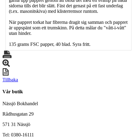
gärna upp pappret genom att blöta det med en svamp på båda
sidorna tills det blir slätt. Fäst det genast på ett fast underlag
(t.ex. masonitskiva) med klisterremsor runtom.
När pappret torkat har fibrerna dragit sig samman och pappret
är uppspänt som ett trumskinn. På detta målar du "vått-i-vått"
utan hinder.
135 grams FSC papper, 40 blad. Syra fritt.
Tillbaka
Vår butik
Nässjö Bokhandel
Rådhusgatan 29
571 31 Nässjö
Tel: 0380-16111