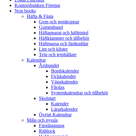
Kontorsbutiken Företag
Non books
Häfta & Fästa
Gem och gemkoppar
Gummiband
Häftapparat och häftpistol
Häftklammer och tillbehör
Häftmassa och fästkuddar
Lim och klister
Tejp och tejphållare
Kalendrar
Årsbundet
Bordskalender
Fickkalender
Väggkalender
Filofax
Systemkalendrar och tillbehör
Skolstart
Kalender
Lärarkalender
Övrigt Kalendrar
Måla och pyssla
Färgläggning
Ritblock