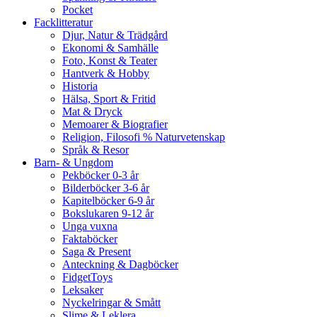
Pocket
Facklitteratur
Djur, Natur & Trädgård
Ekonomi & Samhälle
Foto, Konst & Teater
Hantverk & Hobby
Historia
Hälsa, Sport & Fritid
Mat & Dryck
Memoarer & Biografier
Religion, Filosofi % Naturvetenskap
Språk & Resor
Barn- & Ungdom
Pekböcker 0-3 år
Bilderböcker 3-6 år
Kapitelböcker 6-9 år
Bokslukaren 9-12 år
Unga vuxna
Faktaböcker
Saga & Present
Anteckning & Dagböcker
FidgetToys
Leksaker
Nyckelringar & Smått
Slime & Leklera