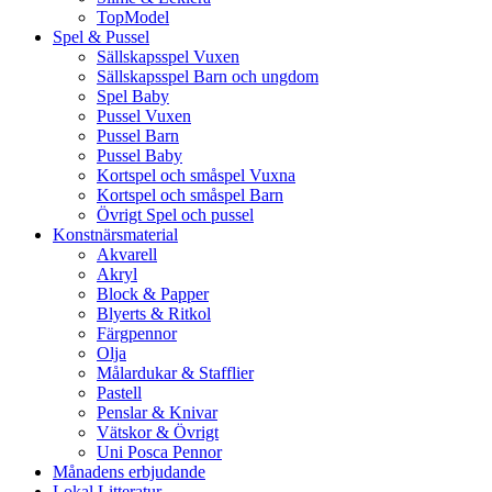
TopModel
Spel & Pussel
Sällskapsspel Vuxen
Sällskapsspel Barn och ungdom
Spel Baby
Pussel Vuxen
Pussel Barn
Pussel Baby
Kortspel och småspel Vuxna
Kortspel och småspel Barn
Övrigt Spel och pussel
Konstnärsmaterial
Akvarell
Akryl
Block & Papper
Blyerts & Ritkol
Färgpennor
Olja
Målardukar & Stafflier
Pastell
Penslar & Knivar
Vätskor & Övrigt
Uni Posca Pennor
Månadens erbjudande
Lokal Litteratur