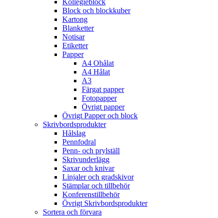
Kollegieblock
Block och blockkuber
Kartong
Blanketter
Notisar
Etiketter
Papper
A4 Ohålat
A4 Hålat
A3
Färgat papper
Fotopapper
Övrigt papper
Övrigt Papper och block
Skrivbordsprodukter
Hålslag
Pennfodral
Penn- och prylställ
Skrivunderlägg
Saxar och knivar
Linjaler och gradskivor
Stämplar och tillbehör
Konferenstillbehör
Övrigt Skrivbordsprodukter
Sortera och förvara