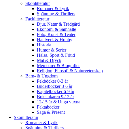
Skönlitteratur
Romaner & Lyrik
Spänning & Thrillers
Facklitteratur
Djur, Natur & Trädgård
Ekonomi & Samhälle
Foto, Konst & Teater
Hantverk & Hobby
Historia
Humor & Serier
Hälsa, Sport & Fritid
Mat & Dryck
Memoarer & Biografier
Religion, Filosofi & Naturvetenskap
Barn- & Ungdom
Pekböcker 0-3 år
Bilderböcker 3-6 år
Kapitelböcker 6-9 år
Bokslukaren 9-12 år
12-15 år & Unga vuxna
Faktaböcker
Saga & Present
Skönlitteratur
Romaner & Lyrik
Spänning & Thrillers