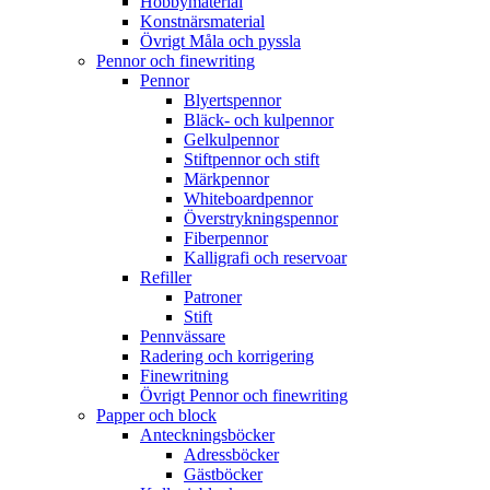
Hobbymaterial
Konstnärsmaterial
Övrigt Måla och pyssla
Pennor och finewriting
Pennor
Blyertspennor
Bläck- och kulpennor
Gelkulpennor
Stiftpennor och stift
Märkpennor
Whiteboardpennor
Överstrykningspennor
Fiberpennor
Kalligrafi och reservoar
Refiller
Patroner
Stift
Pennvässare
Radering och korrigering
Finewritning
Övrigt Pennor och finewriting
Papper och block
Anteckningsböcker
Adressböcker
Gästböcker