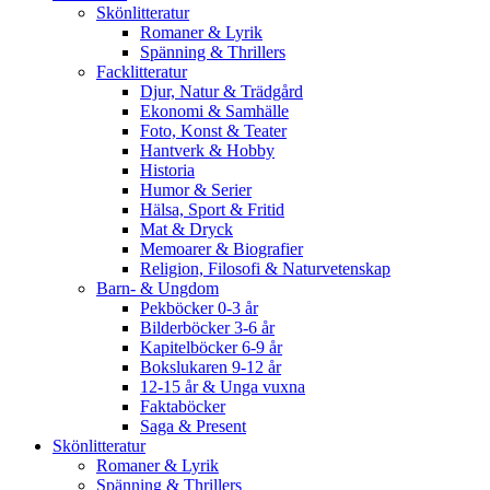
Skönlitteratur
Romaner & Lyrik
Spänning & Thrillers
Facklitteratur
Djur, Natur & Trädgård
Ekonomi & Samhälle
Foto, Konst & Teater
Hantverk & Hobby
Historia
Humor & Serier
Hälsa, Sport & Fritid
Mat & Dryck
Memoarer & Biografier
Religion, Filosofi & Naturvetenskap
Barn- & Ungdom
Pekböcker 0-3 år
Bilderböcker 3-6 år
Kapitelböcker 6-9 år
Bokslukaren 9-12 år
12-15 år & Unga vuxna
Faktaböcker
Saga & Present
Skönlitteratur
Romaner & Lyrik
Spänning & Thrillers