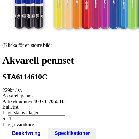
(Klicka för en större bild)
Akvarell pennset
STA6114610C
229
kr
/ st.
Akvarell pennset
Artikelnummer:
4007817066843
Enhet:
st.
Lagerstatus:
I lager
St:
Lägg i varukorg
Beskrivning
Specifikationer