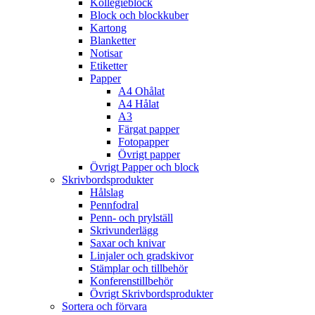
Kollegieblock
Block och blockkuber
Kartong
Blanketter
Notisar
Etiketter
Papper
A4 Ohålat
A4 Hålat
A3
Färgat papper
Fotopapper
Övrigt papper
Övrigt Papper och block
Skrivbordsprodukter
Hålslag
Pennfodral
Penn- och prylställ
Skrivunderlägg
Saxar och knivar
Linjaler och gradskivor
Stämplar och tillbehör
Konferenstillbehör
Övrigt Skrivbordsprodukter
Sortera och förvara