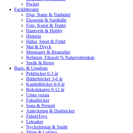
Pocket
Facklitteratur
Djur, Natur & Trädgård
Ekonomi & Samhälle
Foto, Konst & Teater
Hantverk & Hobby
Historia
Hälsa, Sport & Fritid
Mat & Dryck
Memoarer & Biografier
Religion, Filosofi % Naturvetenskap
Språk & Resor
Barn- & Ungdom
Pekböcker 0-3 år
Bilderböcker 3-6 år
Kapitelböcker 6-9 år
Bokslukaren 9-12 år
Unga vuxna
Faktaböcker
Saga & Present
Anteckning & Dagböcker
FidgetToys
Leksaker
Nyckelringar & Smått
Slime & Leklera