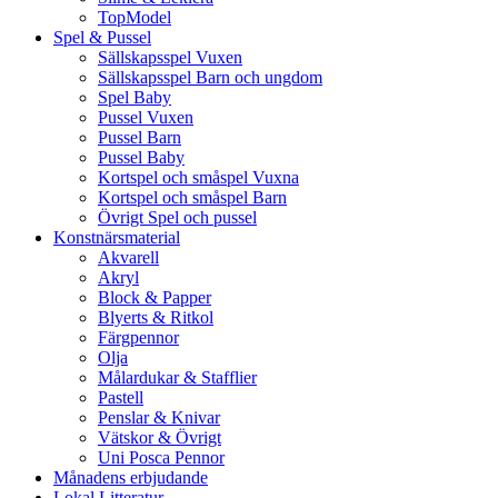
TopModel
Spel & Pussel
Sällskapsspel Vuxen
Sällskapsspel Barn och ungdom
Spel Baby
Pussel Vuxen
Pussel Barn
Pussel Baby
Kortspel och småspel Vuxna
Kortspel och småspel Barn
Övrigt Spel och pussel
Konstnärsmaterial
Akvarell
Akryl
Block & Papper
Blyerts & Ritkol
Färgpennor
Olja
Målardukar & Stafflier
Pastell
Penslar & Knivar
Vätskor & Övrigt
Uni Posca Pennor
Månadens erbjudande
Lokal Litteratur