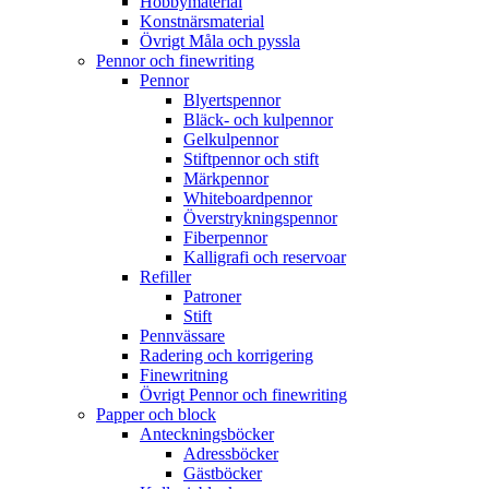
Hobbymaterial
Konstnärsmaterial
Övrigt Måla och pyssla
Pennor och finewriting
Pennor
Blyertspennor
Bläck- och kulpennor
Gelkulpennor
Stiftpennor och stift
Märkpennor
Whiteboardpennor
Överstrykningspennor
Fiberpennor
Kalligrafi och reservoar
Refiller
Patroner
Stift
Pennvässare
Radering och korrigering
Finewritning
Övrigt Pennor och finewriting
Papper och block
Anteckningsböcker
Adressböcker
Gästböcker