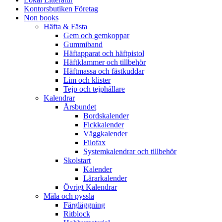
Kontorsbutiken Företag
Non books
Häfta & Fästa
Gem och gemkoppar
Gummiband
Häftapparat och häftpistol
Häftklammer och tillbehör
Häftmassa och fästkuddar
Lim och klister
Tejp och tejphållare
Kalendrar
Årsbundet
Bordskalender
Fickkalender
Väggkalender
Filofax
Systemkalendrar och tillbehör
Skolstart
Kalender
Lärarkalender
Övrigt Kalendrar
Måla och pyssla
Färgläggning
Ritblock