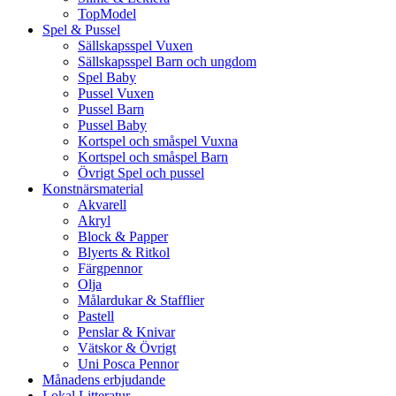
TopModel
Spel & Pussel
Sällskapsspel Vuxen
Sällskapsspel Barn och ungdom
Spel Baby
Pussel Vuxen
Pussel Barn
Pussel Baby
Kortspel och småspel Vuxna
Kortspel och småspel Barn
Övrigt Spel och pussel
Konstnärsmaterial
Akvarell
Akryl
Block & Papper
Blyerts & Ritkol
Färgpennor
Olja
Målardukar & Stafflier
Pastell
Penslar & Knivar
Vätskor & Övrigt
Uni Posca Pennor
Månadens erbjudande
Lokal Litteratur