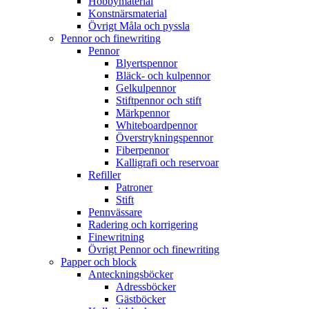
Hobbymaterial
Konstnärsmaterial
Övrigt Måla och pyssla
Pennor och finewriting
Pennor
Blyertspennor
Bläck- och kulpennor
Gelkulpennor
Stiftpennor och stift
Märkpennor
Whiteboardpennor
Överstrykningspennor
Fiberpennor
Kalligrafi och reservoar
Refiller
Patroner
Stift
Pennvässare
Radering och korrigering
Finewritning
Övrigt Pennor och finewriting
Papper och block
Anteckningsböcker
Adressböcker
Gästböcker