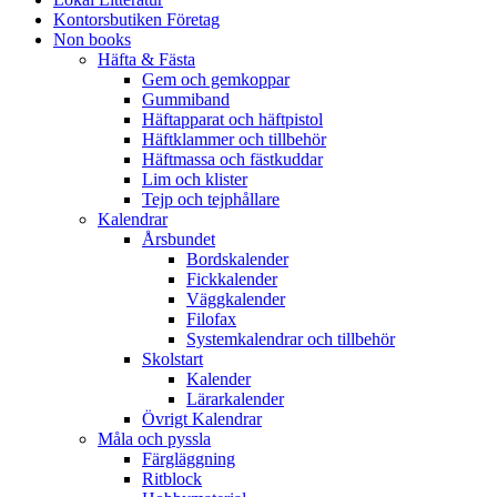
Kontorsbutiken Företag
Non books
Häfta & Fästa
Gem och gemkoppar
Gummiband
Häftapparat och häftpistol
Häftklammer och tillbehör
Häftmassa och fästkuddar
Lim och klister
Tejp och tejphållare
Kalendrar
Årsbundet
Bordskalender
Fickkalender
Väggkalender
Filofax
Systemkalendrar och tillbehör
Skolstart
Kalender
Lärarkalender
Övrigt Kalendrar
Måla och pyssla
Färgläggning
Ritblock