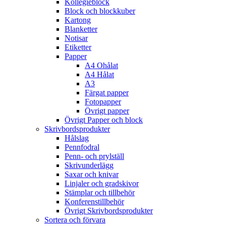
Kollegieblock
Block och blockkuber
Kartong
Blanketter
Notisar
Etiketter
Papper
A4 Ohålat
A4 Hålat
A3
Färgat papper
Fotopapper
Övrigt papper
Övrigt Papper och block
Skrivbordsprodukter
Hålslag
Pennfodral
Penn- och prylställ
Skrivunderlägg
Saxar och knivar
Linjaler och gradskivor
Stämplar och tillbehör
Konferenstillbehör
Övrigt Skrivbordsprodukter
Sortera och förvara