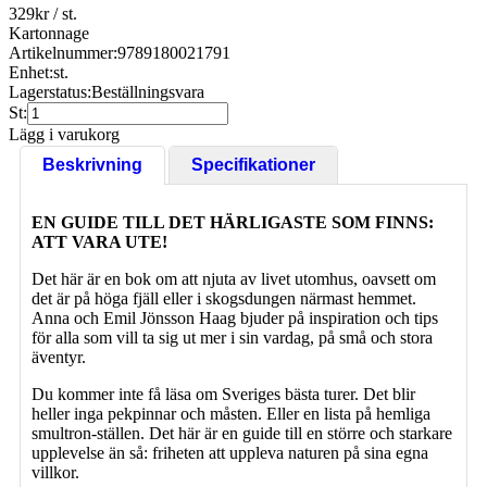
329
kr
/ st.
Kartonnage
Artikelnummer:
9789180021791
Enhet:
st.
Lagerstatus:
Beställningsvara
St:
Lägg i varukorg
Beskrivning
Specifikationer
EN GUIDE TILL DET HÄRLIGASTE SOM FINNS:
ATT VARA UTE!
Det här är en bok om att njuta av livet utomhus, oavsett om
det är på höga fjäll eller i skogsdungen närmast hemmet.
Anna och Emil Jönsson Haag bjuder på inspiration och tips
för alla som vill ta sig ut mer i sin vardag, på små och stora
äventyr.
Du kommer inte få läsa om Sveriges bästa turer. Det blir
heller inga pekpinnar och måsten. Eller en lista på hemliga
smultron-ställen. Det här är en guide till en större och starkare
upplevelse än så: friheten att uppleva naturen på sina egna
villkor.