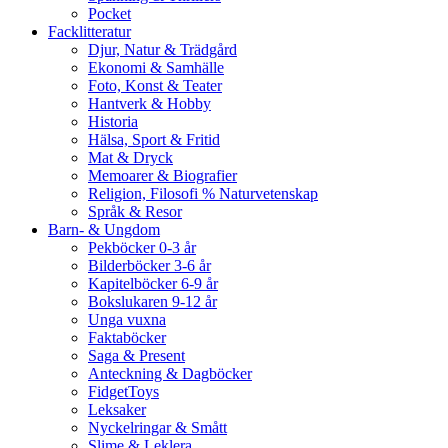
Pocket
Facklitteratur
Djur, Natur & Trädgård
Ekonomi & Samhälle
Foto, Konst & Teater
Hantverk & Hobby
Historia
Hälsa, Sport & Fritid
Mat & Dryck
Memoarer & Biografier
Religion, Filosofi % Naturvetenskap
Språk & Resor
Barn- & Ungdom
Pekböcker 0-3 år
Bilderböcker 3-6 år
Kapitelböcker 6-9 år
Bokslukaren 9-12 år
Unga vuxna
Faktaböcker
Saga & Present
Anteckning & Dagböcker
FidgetToys
Leksaker
Nyckelringar & Smått
Slime & Leklera