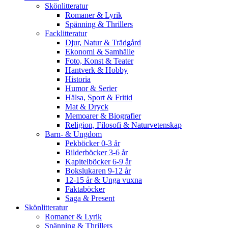
Skönlitteratur
Romaner & Lyrik
Spänning & Thrillers
Facklitteratur
Djur, Natur & Trädgård
Ekonomi & Samhälle
Foto, Konst & Teater
Hantverk & Hobby
Historia
Humor & Serier
Hälsa, Sport & Fritid
Mat & Dryck
Memoarer & Biografier
Religion, Filosofi & Naturvetenskap
Barn- & Ungdom
Pekböcker 0-3 år
Bilderböcker 3-6 år
Kapitelböcker 6-9 år
Bokslukaren 9-12 år
12-15 år & Unga vuxna
Faktaböcker
Saga & Present
Skönlitteratur
Romaner & Lyrik
Spänning & Thrillers