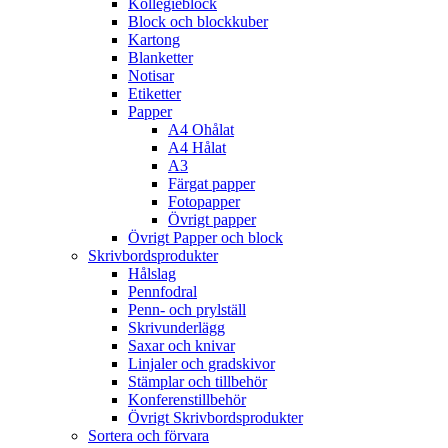
Kollegieblock
Block och blockkuber
Kartong
Blanketter
Notisar
Etiketter
Papper
A4 Ohålat
A4 Hålat
A3
Färgat papper
Fotopapper
Övrigt papper
Övrigt Papper och block
Skrivbordsprodukter
Hålslag
Pennfodral
Penn- och prylställ
Skrivunderlägg
Saxar och knivar
Linjaler och gradskivor
Stämplar och tillbehör
Konferenstillbehör
Övrigt Skrivbordsprodukter
Sortera och förvara