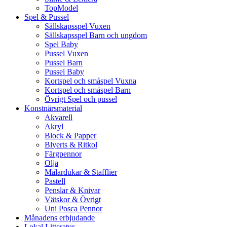
TopModel
Spel & Pussel
Sällskapsspel Vuxen
Sällskapsspel Barn och ungdom
Spel Baby
Pussel Vuxen
Pussel Barn
Pussel Baby
Kortspel och småspel Vuxna
Kortspel och småspel Barn
Övrigt Spel och pussel
Konstnärsmaterial
Akvarell
Akryl
Block & Papper
Blyerts & Ritkol
Färgpennor
Olja
Målardukar & Stafflier
Pastell
Penslar & Knivar
Vätskor & Övrigt
Uni Posca Pennor
Månadens erbjudande
Lokal Litteratur