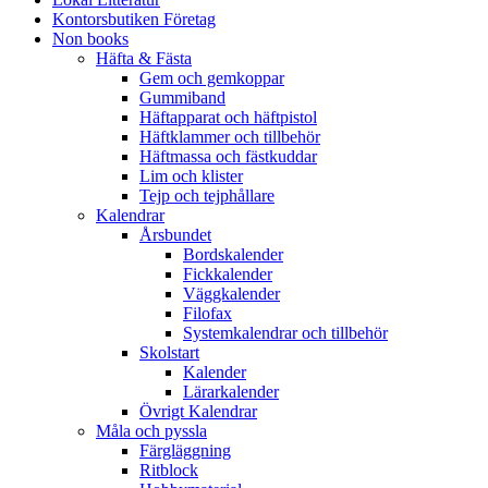
Kontorsbutiken Företag
Non books
Häfta & Fästa
Gem och gemkoppar
Gummiband
Häftapparat och häftpistol
Häftklammer och tillbehör
Häftmassa och fästkuddar
Lim och klister
Tejp och tejphållare
Kalendrar
Årsbundet
Bordskalender
Fickkalender
Väggkalender
Filofax
Systemkalendrar och tillbehör
Skolstart
Kalender
Lärarkalender
Övrigt Kalendrar
Måla och pyssla
Färgläggning
Ritblock