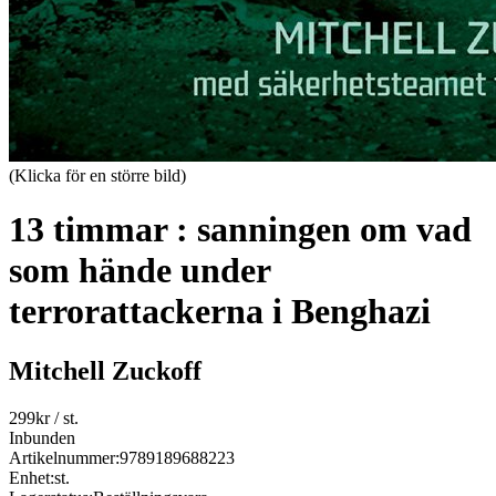
(Klicka för en större bild)
13 timmar : sanningen om vad
som hände under
terrorattackerna i Benghazi
Mitchell Zuckoff
299
kr
/ st.
Inbunden
Artikelnummer:
9789189688223
Enhet:
st.