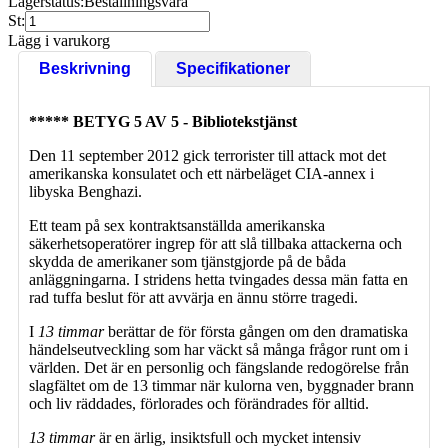
Lagerstatus:
Beställningsvara
St:
Lägg i varukorg
Beskrivning
Specifikationer
***** BETYG 5 AV 5 - Bibliotekstjänst
Den 11 september 2012 gick terrorister till attack mot det
amerikanska konsulatet och ett närbeläget CIA-annex i
libyska Benghazi.
Ett team på sex kontraktsanställda amerikanska
säkerhetsoperatörer ingrep för att slå tillbaka attackerna och
skydda de amerikaner som tjänstgjorde på de båda
anläggningarna. I stridens hetta tvingades dessa män fatta en
rad tuffa beslut för att avvärja en ännu större tragedi.
I
13 timmar
berättar de för första gången om den dramatiska
händelseutveckling som har väckt så många frågor runt om i
världen. Det är en personlig och fängslande redogörelse från
slagfältet om de 13 timmar när kulorna ven, byggnader brann
och liv räddades, förlorades och förändrades för alltid.
13 timmar
är en ärlig, insiktsfull och mycket intensiv