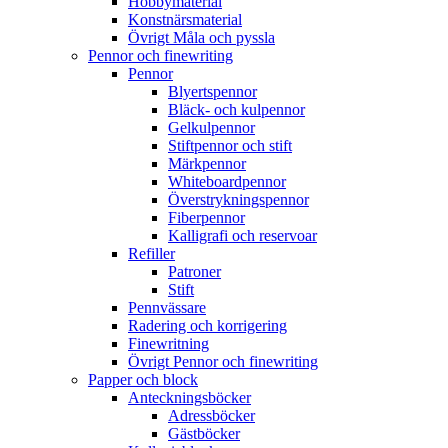
Hobbymaterial
Konstnärsmaterial
Övrigt Måla och pyssla
Pennor och finewriting
Pennor
Blyertspennor
Bläck- och kulpennor
Gelkulpennor
Stiftpennor och stift
Märkpennor
Whiteboardpennor
Överstrykningspennor
Fiberpennor
Kalligrafi och reservoar
Refiller
Patroner
Stift
Pennvässare
Radering och korrigering
Finewritning
Övrigt Pennor och finewriting
Papper och block
Anteckningsböcker
Adressböcker
Gästböcker