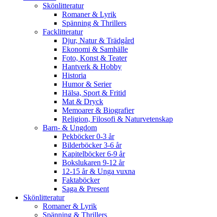
Skönlitteratur
Romaner & Lyrik
Spänning & Thrillers
Facklitteratur
Djur, Natur & Trädgård
Ekonomi & Samhälle
Foto, Konst & Teater
Hantverk & Hobby
Historia
Humor & Serier
Hälsa, Sport & Fritid
Mat & Dryck
Memoarer & Biografier
Religion, Filosofi & Naturvetenskap
Barn- & Ungdom
Pekböcker 0-3 år
Bilderböcker 3-6 år
Kapitelböcker 6-9 år
Bokslukaren 9-12 år
12-15 år & Unga vuxna
Faktaböcker
Saga & Present
Skönlitteratur
Romaner & Lyrik
Spänning & Thrillers