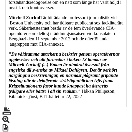
förstahandsredogörelse om en natt som länge har varit höljd i
mystik och kontroverser.
Mitchell Zuckoff
är biträdande professor i journalistik vid
Boston University och har tidigare publicerat sex facklitterära
verk. Säkerhetsteamet består av de fem överlevande CIA-
operatörer som deltog i räddningsinsatsen vid konsulatet i
Benghazi den 11 september 2012 och de efterföljande
angreppen mot CIA-annexet.
"De våldsamma attackerna beskrivs genom operatörernas
upplevelser och allt förmedlas i boken 13 timmar av
Mitchell Zuckoff (...) Boken är utmärkt översatt från
engelska till svenska av Mikael Dahlgren. Det är oerhört
närgångna beskrivningar, en närmast plågsamt gripande
läsning när de detaljerade stridsögonblicken lyfts fram.
Krigssituationens fasor kunde knappast ha återgetts
tydligare eller bättre i all sin realism."
Håkan Philipsson,
Bibliotekstjänst, BTJ-häftet nr 22, 2022