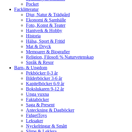
Pocket
Facklitteratur
Djur, Natur & Trädgård
Ekonomi & Samhälle
Foto, Konst & Teater
Hantverk & Hobby
Historia
Hälsa, Sport & Fritid
Mat & Dryck
Memoarer & Biografier
Religion, Filosofi % Naturvetenskap
Språk & Resor
Barn- & Ungdom
Pekböcker 0-3 år
Bilderböcker 3-6 år
Kapitelböcker 6-9 år
Bokslukaren 9-12 år
Unga vuxna
Faktaböcker
Saga & Present
Anteckning & Dagböcker
FidgetToys
Leksaker
Nyckelringar & Smått
Slime & Leklera