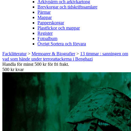
Arkivpärm och arkivkartong
Brevkorgar och tidskriftssamlare
Pärmar
Mappar
Papperskorgar
Plastfickor och mappar
Register
Fotoalbum
Övrigt Sortera och förvara
Facklitteratur
>
Memoarer & Biografier
>
13 timmar : sanningen om
vad som hände under terrorattackerna i Benghazi
Handla för minst 500 kr för fri frakt.
500 kr kvar