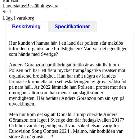
Enhet:
st.
Lagerstatus:
Beställningsvara
St:
Lägg i varukorg
Beskrivning
Specifikationer
Hur kunde vi hamna här, i ett land där polisen står maktlös
inför den organiserade brottsligheten? Vad var det egentligen
som hände med Sverige?
Anders Göranzon har tillbringat trettio år av sitt liv inom
Polisen och har lett flera mycket framgångsrika insatser mot
organiserad brottslighet. Han har mött några av landets
farligaste kriminella och sett eskaleringen av grova våldsdåd
på nära håll. År 2022 lämnade han Polisen i protest mot den
omorganisation som han menar har slagit sönder
myndigheten. Här berättar Anders Göranzon om sin syn på
utvecklingen.
Men hur kom det sig att Donald Trump citerade Anders
Göranzon om läget i Sverige den där fredagskvällen 2017?
Och hur var det egentligen att vara säkerhetsansvarig för
Eurovision Song Contest 2024 i Malmö, när hotbilden var
större än någonsin …?