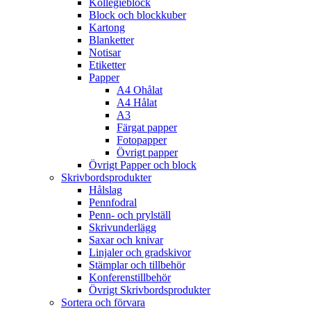
Kollegieblock
Block och blockkuber
Kartong
Blanketter
Notisar
Etiketter
Papper
A4 Ohålat
A4 Hålat
A3
Färgat papper
Fotopapper
Övrigt papper
Övrigt Papper och block
Skrivbordsprodukter
Hålslag
Pennfodral
Penn- och prylställ
Skrivunderlägg
Saxar och knivar
Linjaler och gradskivor
Stämplar och tillbehör
Konferenstillbehör
Övrigt Skrivbordsprodukter
Sortera och förvara