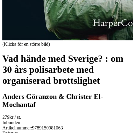
(Klicka för en större bild)
Vad hände med Sverige? : om
30 års polisarbete med
organiserad brottslighet
Anders Göranzon & Christer El-
Mochantaf
279
kr
/ st.
Inbunden
Artikelnummer:
9789150981063