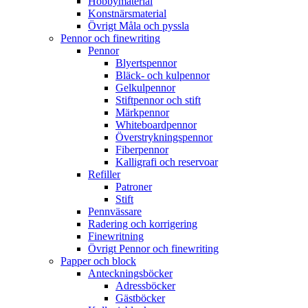
Hobbymaterial
Konstnärsmaterial
Övrigt Måla och pyssla
Pennor och finewriting
Pennor
Blyertspennor
Bläck- och kulpennor
Gelkulpennor
Stiftpennor och stift
Märkpennor
Whiteboardpennor
Överstrykningspennor
Fiberpennor
Kalligrafi och reservoar
Refiller
Patroner
Stift
Pennvässare
Radering och korrigering
Finewritning
Övrigt Pennor och finewriting
Papper och block
Anteckningsböcker
Adressböcker
Gästböcker