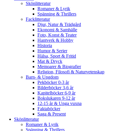
Skönlitteratur
Romaner & Lyrik
Spänning & Thrillers
Facklitteratur
Djur, Natur & Trädgård
Ekonomi & Samhälle
Foto, Konst & Teater
Hantverk & Hobby
Historia
Humor & Serier
Hälsa, Sport & Fritid
Mat & Dryck
Memoarer & Biografier
Religion, Filosofi & Naturvetenskap
Barn- & Ungdom
Pekböcker 0-3 år
Bilderböcker 3-6 år
Kapitelböcker 6-9 år
Bokslukaren 9-12 år
12-15 år & Unga vuxna
Faktaböcker
Saga & Present
Skönlitteratur
Romaner & Lyrik
Spänning & Thrillers