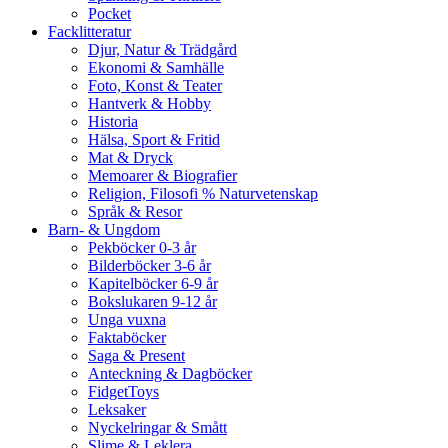
Pocket
Facklitteratur
Djur, Natur & Trädgård
Ekonomi & Samhälle
Foto, Konst & Teater
Hantverk & Hobby
Historia
Hälsa, Sport & Fritid
Mat & Dryck
Memoarer & Biografier
Religion, Filosofi % Naturvetenskap
Språk & Resor
Barn- & Ungdom
Pekböcker 0-3 år
Bilderböcker 3-6 år
Kapitelböcker 6-9 år
Bokslukaren 9-12 år
Unga vuxna
Faktaböcker
Saga & Present
Anteckning & Dagböcker
FidgetToys
Leksaker
Nyckelringar & Smått
Slime & Leklera