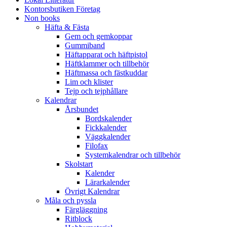
Kontorsbutiken Företag
Non books
Häfta & Fästa
Gem och gemkoppar
Gummiband
Häftapparat och häftpistol
Häftklammer och tillbehör
Häftmassa och fästkuddar
Lim och klister
Tejp och tejphållare
Kalendrar
Årsbundet
Bordskalender
Fickkalender
Väggkalender
Filofax
Systemkalendrar och tillbehör
Skolstart
Kalender
Lärarkalender
Övrigt Kalendrar
Måla och pyssla
Färgläggning
Ritblock