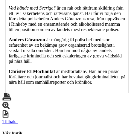
Vad hände med Sverige?
är en rak och rättfram skildring från
ett liv i säkerhetens och rättvisans tjänst. Här får vi följa den
före detta polischefen Anders Göranzons resa, från uppväxten
i Rinkeby med en ensamstående och alkoholiserad mamma
till en position som en av landets mest respekterade poliser.
Anders Göranzon
är mångårig fd polischef med stor
erfarenhet av att bekämpa grov organiserad brottslighet i
särskilt utsatta områden. Han har mött några av landets
farligaste kriminella och sett eskaleringen av grova våldsdåd
på nära håll.
Christer El-Mochantaf
är medförfattare. Han är en prisad
författare och journalist och har bevakat gängkriminaliteten på
nära håll som samhällsreporter och krönikör.
Tillbaka
Vår butik