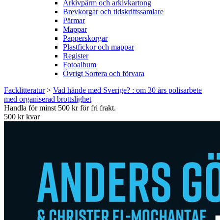
Arkivpärm och arkivkartong
Brevkorgar och tidskriftssamlare
Pärmar
Mappar
Papperskorgar
Plastfickor och mappar
Register
Fotoalbum
Övrigt Sortera och förvara
Facklitteratur
>
Vad hände med Sverige? : om 30 års polisarbete
med organiserad brottslighet
Handla för minst 500 kr för fri frakt.
500 kr kvar