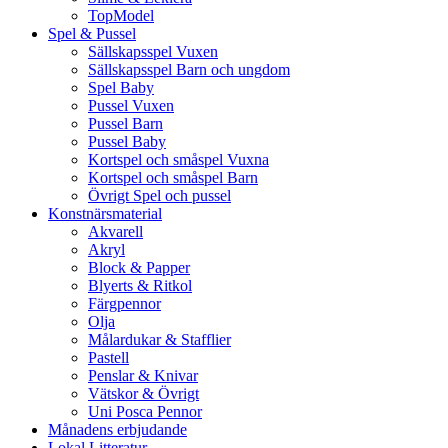
TopModel
Spel & Pussel
Sällskapsspel Vuxen
Sällskapsspel Barn och ungdom
Spel Baby
Pussel Vuxen
Pussel Barn
Pussel Baby
Kortspel och småspel Vuxna
Kortspel och småspel Barn
Övrigt Spel och pussel
Konstnärsmaterial
Akvarell
Akryl
Block & Papper
Blyerts & Ritkol
Färgpennor
Olja
Målardukar & Stafflier
Pastell
Penslar & Knivar
Vätskor & Övrigt
Uni Posca Pennor
Månadens erbjudande
Lokal Litteratur