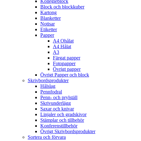
Kollegieblock
Block och blockkuber
Kartong
Blanketter
Notisar
Etiketter
Papper
A4 Ohålat
A4 Hålat
A3
Färgat papper
Fotopapper
Övrigt papper
Övrigt Papper och block
Skrivbordsprodukter
Hålslag
Pennfodral
Penn- och prylställ
Skrivunderlägg
Saxar och knivar
Linjaler och gradskivor
Stämplar och tillbehör
Konferenstillbehör
Övrigt Skrivbordsprodukter
Sortera och förvara