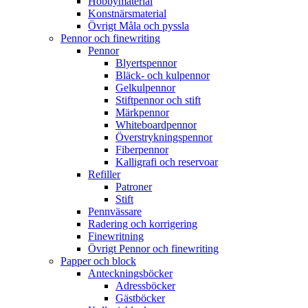
Hobbymaterial
Konstnärsmaterial
Övrigt Måla och pyssla
Pennor och finewriting
Pennor
Blyertspennor
Bläck- och kulpennor
Gelkulpennor
Stiftpennor och stift
Märkpennor
Whiteboardpennor
Överstrykningspennor
Fiberpennor
Kalligrafi och reservoar
Refiller
Patroner
Stift
Pennvässare
Radering och korrigering
Finewritning
Övrigt Pennor och finewriting
Papper och block
Anteckningsböcker
Adressböcker
Gästböcker