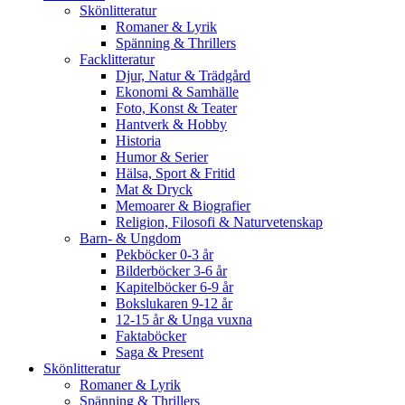
Skönlitteratur
Romaner & Lyrik
Spänning & Thrillers
Facklitteratur
Djur, Natur & Trädgård
Ekonomi & Samhälle
Foto, Konst & Teater
Hantverk & Hobby
Historia
Humor & Serier
Hälsa, Sport & Fritid
Mat & Dryck
Memoarer & Biografier
Religion, Filosofi & Naturvetenskap
Barn- & Ungdom
Pekböcker 0-3 år
Bilderböcker 3-6 år
Kapitelböcker 6-9 år
Bokslukaren 9-12 år
12-15 år & Unga vuxna
Faktaböcker
Saga & Present
Skönlitteratur
Romaner & Lyrik
Spänning & Thrillers