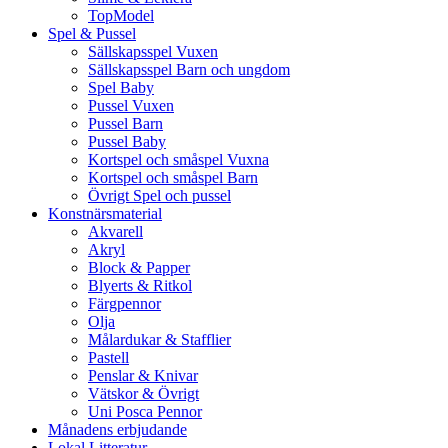
TopModel
Spel & Pussel
Sällskapsspel Vuxen
Sällskapsspel Barn och ungdom
Spel Baby
Pussel Vuxen
Pussel Barn
Pussel Baby
Kortspel och småspel Vuxna
Kortspel och småspel Barn
Övrigt Spel och pussel
Konstnärsmaterial
Akvarell
Akryl
Block & Papper
Blyerts & Ritkol
Färgpennor
Olja
Målardukar & Stafflier
Pastell
Penslar & Knivar
Vätskor & Övrigt
Uni Posca Pennor
Månadens erbjudande
Lokal Litteratur