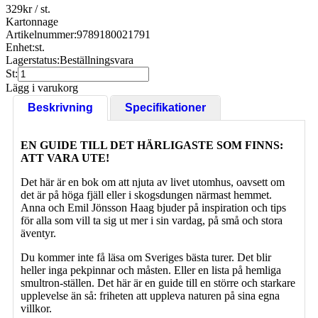
329
kr
/ st.
Kartonnage
Artikelnummer:
9789180021791
Enhet:
st.
Lagerstatus:
Beställningsvara
St:
Lägg i varukorg
Beskrivning
Specifikationer
EN GUIDE TILL DET HÄRLIGASTE SOM FINNS:
ATT VARA UTE!
Det här är en bok om att njuta av livet utomhus, oavsett om
det är på höga fjäll eller i skogsdungen närmast hemmet.
Anna och Emil Jönsson Haag bjuder på inspiration och tips
för alla som vill ta sig ut mer i sin vardag, på små och stora
äventyr.
Du kommer inte få läsa om Sveriges bästa turer. Det blir
heller inga pekpinnar och måsten. Eller en lista på hemliga
smultron-ställen. Det här är en guide till en större och starkare
upplevelse än så: friheten att uppleva naturen på sina egna
villkor.