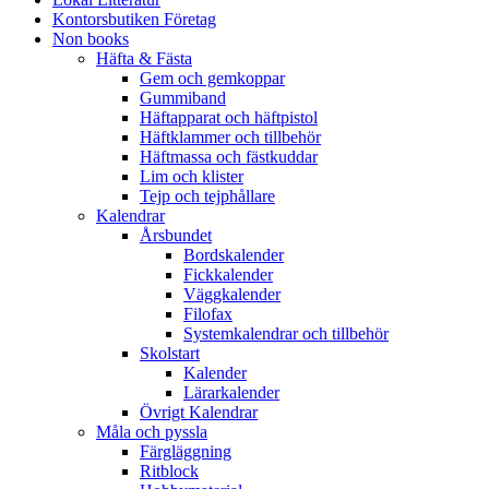
Kontorsbutiken Företag
Non books
Häfta & Fästa
Gem och gemkoppar
Gummiband
Häftapparat och häftpistol
Häftklammer och tillbehör
Häftmassa och fästkuddar
Lim och klister
Tejp och tejphållare
Kalendrar
Årsbundet
Bordskalender
Fickkalender
Väggkalender
Filofax
Systemkalendrar och tillbehör
Skolstart
Kalender
Lärarkalender
Övrigt Kalendrar
Måla och pyssla
Färgläggning
Ritblock