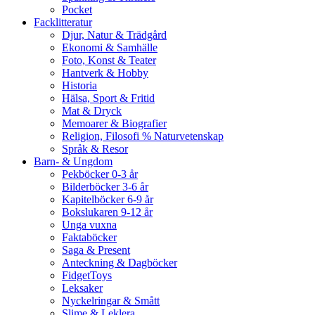
Pocket
Facklitteratur
Djur, Natur & Trädgård
Ekonomi & Samhälle
Foto, Konst & Teater
Hantverk & Hobby
Historia
Hälsa, Sport & Fritid
Mat & Dryck
Memoarer & Biografier
Religion, Filosofi % Naturvetenskap
Språk & Resor
Barn- & Ungdom
Pekböcker 0-3 år
Bilderböcker 3-6 år
Kapitelböcker 6-9 år
Bokslukaren 9-12 år
Unga vuxna
Faktaböcker
Saga & Present
Anteckning & Dagböcker
FidgetToys
Leksaker
Nyckelringar & Smått
Slime & Leklera