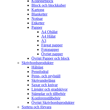
Kollegieblock
Block och blockkuber
Kartong
Blanketter
Notisar
Etiketter
Papper
A4 Ohålat
A4 Hålat
A3
Färgat papper
Fotopapper
Övrigt papper
Övrigt Papper och block
Skrivbordsprodukter
Hålslag
Pennfodral
Penn- och prylställ
Skrivunderlägg
Saxar och knivar
Linjaler och gradskivor
Stämplar och tillbehör
Konferenstillbehör
Övrigt Skrivbordsprodukter
Sortera och förvara