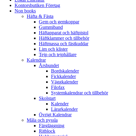
Kontorsbutiken Företag
Non books
Häfta & Fästa
Gem och gemkoppar
Gummiband
Häftapparat och häftpistol
Häftklammer och tillbehör
Häftmassa och fästkuddar
Lim och klister
Tejp och tejphållare
Kalendrar
Årsbundet
Bordskalender
Fickkalender
Väggkalender
Filofax
Systemkalendrar och tillbehör
Skolstart
Kalender
Lärarkalender
Övrigt Kalendrar
Måla och pyssla
Färgläggning
Ritblock