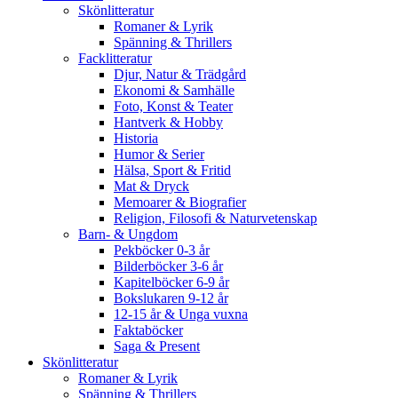
Skönlitteratur
Romaner & Lyrik
Spänning & Thrillers
Facklitteratur
Djur, Natur & Trädgård
Ekonomi & Samhälle
Foto, Konst & Teater
Hantverk & Hobby
Historia
Humor & Serier
Hälsa, Sport & Fritid
Mat & Dryck
Memoarer & Biografier
Religion, Filosofi & Naturvetenskap
Barn- & Ungdom
Pekböcker 0-3 år
Bilderböcker 3-6 år
Kapitelböcker 6-9 år
Bokslukaren 9-12 år
12-15 år & Unga vuxna
Faktaböcker
Saga & Present
Skönlitteratur
Romaner & Lyrik
Spänning & Thrillers