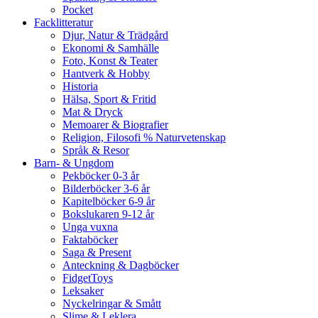
Pocket
Facklitteratur
Djur, Natur & Trädgård
Ekonomi & Samhälle
Foto, Konst & Teater
Hantverk & Hobby
Historia
Hälsa, Sport & Fritid
Mat & Dryck
Memoarer & Biografier
Religion, Filosofi % Naturvetenskap
Språk & Resor
Barn- & Ungdom
Pekböcker 0-3 år
Bilderböcker 3-6 år
Kapitelböcker 6-9 år
Bokslukaren 9-12 år
Unga vuxna
Faktaböcker
Saga & Present
Anteckning & Dagböcker
FidgetToys
Leksaker
Nyckelringar & Smått
Slime & Leklera