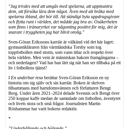
"Jag trivdes med att umgås med spelarna, att uppmuntra
dem, att försöka lära dem något. Även med att bråka med
spelarna ibland, det hör till. Att ständigt byta uppdragsgivare
och flytta runt i världen, det mådde jag bra av. Osäkerheten
som finns i tränaryrket var någonting positivt för mig, det är
snarare i tryggheten jag har blivit orolig."
Sven-Göran Erikssons karriär är välkänd vid det här laget:
gymnastikläraren från värmländska Torsby som tog
toppfotbollen med storm, som vann titlar och respekt över
hela världen. Men vem är människan bakom framgångarna –
och nederlagen? Vad har han lärt sig när han ser tillbaka på ett
liv i fotbollens tjänst?
I
En underbar resa
berättar Sven-Göran Eriksson en ny
historia om sig själv och sin karriär. Boken är skriven
tillsammans med barndomsvännen och författaren Bengt
Berg. Under åren 2021–2024 delade Svennis och Bengt över
250 koppar kaffe medan de samtalade om fotbollen, äventyret
och livets stora och små frågor. Journalisten Martin
Röshammar har varit bokens redaktör.
*
”Underhållande och böljande.”