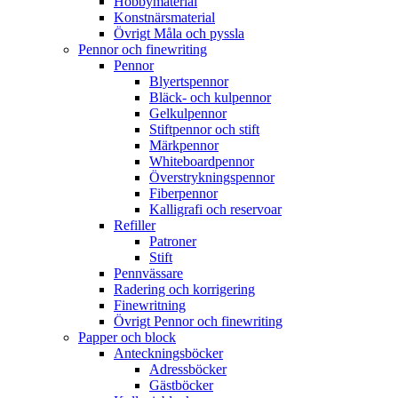
Hobbymaterial
Konstnärsmaterial
Övrigt Måla och pyssla
Pennor och finewriting
Pennor
Blyertspennor
Bläck- och kulpennor
Gelkulpennor
Stiftpennor och stift
Märkpennor
Whiteboardpennor
Överstrykningspennor
Fiberpennor
Kalligrafi och reservoar
Refiller
Patroner
Stift
Pennvässare
Radering och korrigering
Finewritning
Övrigt Pennor och finewriting
Papper och block
Anteckningsböcker
Adressböcker
Gästböcker