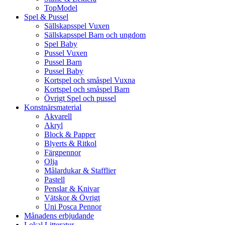
TopModel
Spel & Pussel
Sällskapsspel Vuxen
Sällskapsspel Barn och ungdom
Spel Baby
Pussel Vuxen
Pussel Barn
Pussel Baby
Kortspel och småspel Vuxna
Kortspel och småspel Barn
Övrigt Spel och pussel
Konstnärsmaterial
Akvarell
Akryl
Block & Papper
Blyerts & Ritkol
Färgpennor
Olja
Målardukar & Stafflier
Pastell
Penslar & Knivar
Vätskor & Övrigt
Uni Posca Pennor
Månadens erbjudande
Lokal Litteratur