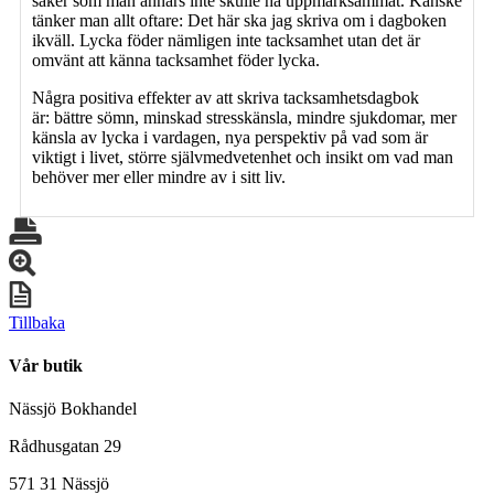
saker som man annars inte skulle ha uppmärksammat. Kanske
tänker man allt oftare: Det här ska jag skriva om i dagboken
ikväll. Lycka föder nämligen inte tacksamhet utan det är
omvänt att känna tacksamhet föder lycka.
Några positiva effekter av att skriva tacksamhetsdagbok
är: bättre sömn, minskad stresskänsla, mindre sjukdomar, mer
känsla av lycka i vardagen, nya perspektiv på vad som är
viktigt i livet, större självmedvetenhet och insikt om vad man
behöver mer eller mindre av i sitt liv.
Tillbaka
Vår butik
Nässjö Bokhandel
Rådhusgatan 29
571 31 Nässjö