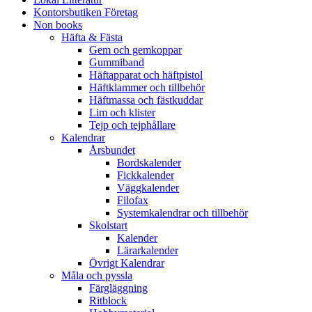
Kontorsbutiken Företag
Non books
Häfta & Fästa
Gem och gemkoppar
Gummiband
Häftapparat och häftpistol
Häftklammer och tillbehör
Häftmassa och fästkuddar
Lim och klister
Tejp och tejphållare
Kalendrar
Årsbundet
Bordskalender
Fickkalender
Väggkalender
Filofax
Systemkalendrar och tillbehör
Skolstart
Kalender
Lärarkalender
Övrigt Kalendrar
Måla och pyssla
Färgläggning
Ritblock