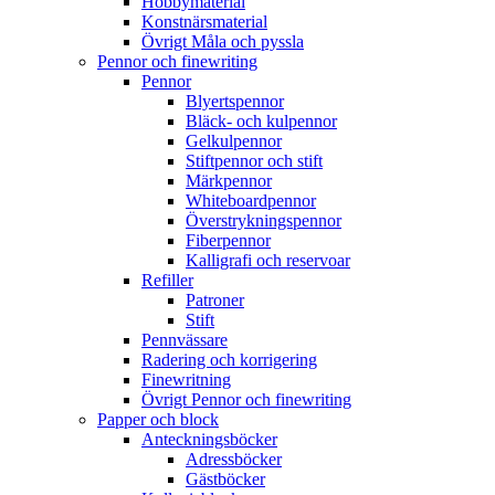
Hobbymaterial
Konstnärsmaterial
Övrigt Måla och pyssla
Pennor och finewriting
Pennor
Blyertspennor
Bläck- och kulpennor
Gelkulpennor
Stiftpennor och stift
Märkpennor
Whiteboardpennor
Överstrykningspennor
Fiberpennor
Kalligrafi och reservoar
Refiller
Patroner
Stift
Pennvässare
Radering och korrigering
Finewritning
Övrigt Pennor och finewriting
Papper och block
Anteckningsböcker
Adressböcker
Gästböcker