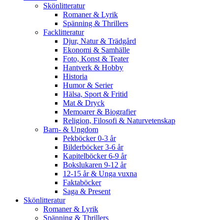
Skönlitteratur
Romaner & Lyrik
Spänning & Thrillers
Facklitteratur
Djur, Natur & Trädgård
Ekonomi & Samhälle
Foto, Konst & Teater
Hantverk & Hobby
Historia
Humor & Serier
Hälsa, Sport & Fritid
Mat & Dryck
Memoarer & Biografier
Religion, Filosofi & Naturvetenskap
Barn- & Ungdom
Pekböcker 0-3 år
Bilderböcker 3-6 år
Kapitelböcker 6-9 år
Bokslukaren 9-12 år
12-15 år & Unga vuxna
Faktaböcker
Saga & Present
Skönlitteratur
Romaner & Lyrik
Spänning & Thrillers