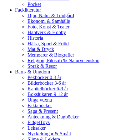
Pocket
Facklitteratur
Djur, Natur & Trädgård
Ekonomi & Samhälle
Foto, Konst & Teater
Hantverk & Hobby
Historia
Hälsa, Sport & Fritid
Mat & Dryck
Memoarer & Biografier
Religion, Filosofi % Naturvetenskap
Språk & Resor
Barn- & Ungdom
Pekböcker 0-3 år
Bilderböcker 3-6 år
Kapitelböcker 6-9 år
Bokslukaren 9-12 år
Unga vuxna
Faktaböcker
Saga & Present
Anteckning & Dagböcker
FidgetToys
Leksaker
Nyckelringar & Smått
Slime & Leklera