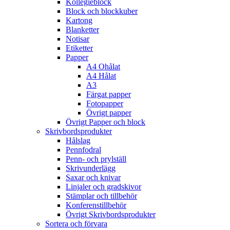
Kollegieblock
Block och blockkuber
Kartong
Blanketter
Notisar
Etiketter
Papper
A4 Ohålat
A4 Hålat
A3
Färgat papper
Fotopapper
Övrigt papper
Övrigt Papper och block
Skrivbordsprodukter
Hålslag
Pennfodral
Penn- och prylställ
Skrivunderlägg
Saxar och knivar
Linjaler och gradskivor
Stämplar och tillbehör
Konferenstillbehör
Övrigt Skrivbordsprodukter
Sortera och förvara