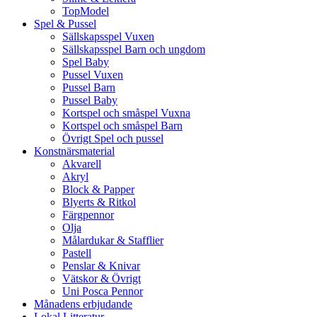
TopModel
Spel & Pussel
Sällskapsspel Vuxen
Sällskapsspel Barn och ungdom
Spel Baby
Pussel Vuxen
Pussel Barn
Pussel Baby
Kortspel och småspel Vuxna
Kortspel och småspel Barn
Övrigt Spel och pussel
Konstnärsmaterial
Akvarell
Akryl
Block & Papper
Blyerts & Ritkol
Färgpennor
Olja
Målardukar & Stafflier
Pastell
Penslar & Knivar
Vätskor & Övrigt
Uni Posca Pennor
Månadens erbjudande
Lokal Litteratur